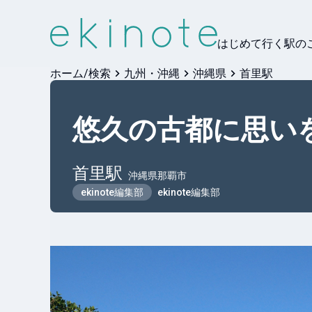
はじめて行く駅の
ホーム/検索
九州・沖縄
沖縄県
首里駅
悠久の古都に思い
首里
駅
沖縄県那覇市
ekinote編集部
ekinote編集部