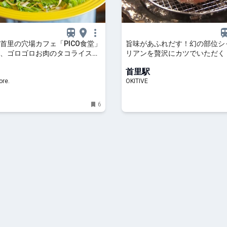
首里の穴場カフェ「PICO食堂」
旨味があふれだす！幻の部位シ
、ゴロゴロお肉のタコライス｜
リアンを贅沢にカツでいただく
ore.
かつレストラン YAMASHiRO
首里駅
市） | OKITIVE
re.
OKITIVE
6