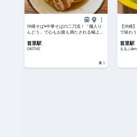
沖縄そば×中華そばの二刀流！「麺人り
【沖縄】
んどう」で心もお腹も満たされる極上の
で味わう
ひとときを（那覇市） | OKITIVE
るるぶ&m
首里駅
首里駅
OKITIVE
るるぶ&mo
5