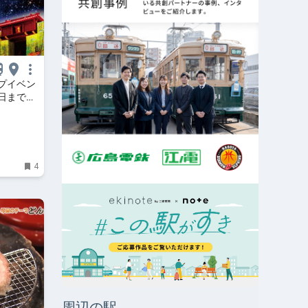
プイベン
0日まで開
4
周辺の駅