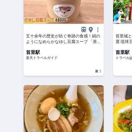
五十余年の歴史が紡ぐ奇跡の食感！絹の
首里城と
ようになめらかなゆし豆腐スープ 「茶屋
選 琉球
首里とうふ」（那覇市） 【楽天トラベ
jp 旅行
首里駅
首里駅
ル】
楽天トラベルガイド
トラベルj
3