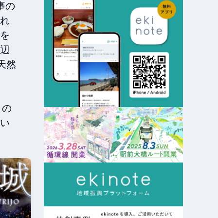
事の
れ
を
辺
天然
）の
い