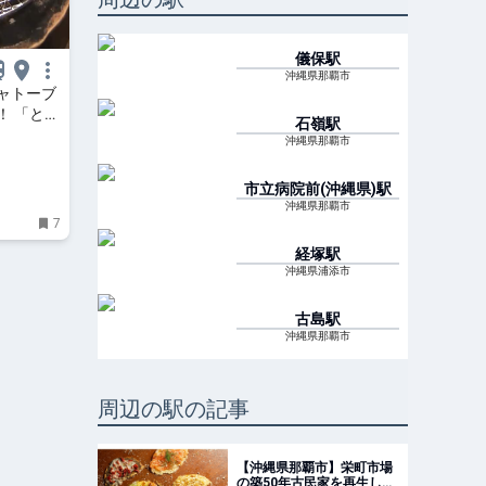
儀保
駅
沖縄県那覇市
ャトーブ
！ 「とん
石嶺
駅
」（那覇
沖縄県那覇市
市立病院前(沖縄県)
駅
沖縄県那覇市
7
経塚
駅
沖縄県浦添市
古島
駅
沖縄県那覇市
周辺の駅の記事
【沖縄県那覇市】栄町市場
の築50年古民家を再生した