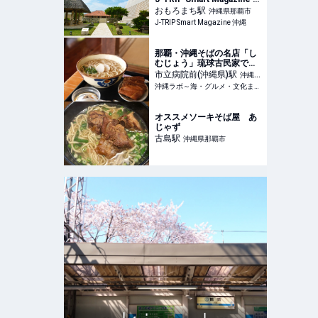
縄
おもろまち
駅
沖縄県那覇市
J-TRIP Smart Magazine 沖縄
那覇・沖縄そばの名店「し
むじょう」琉球古民家で絶
品沖縄そばと家庭料理をい
市立病院前(沖縄県)
駅
沖縄県
ただく
沖縄ラボ～海・グルメ・文化まるごと楽しむ沖縄旅行ガイド～
那覇市
オススメソーキそば屋 あ
じゃず
古島
駅
沖縄県那覇市