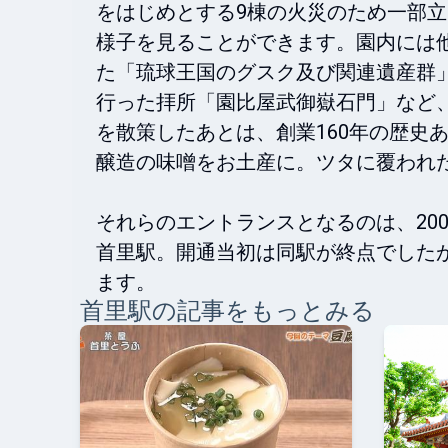
をはじめとする9棟の火災のため一部
様子を見ることができます。園内には
た「琉球王国のグスク及び関連遺産群
行った拝所「園比屋武御嶽石門」など
を散策したあとは、創業160年の歴史
醸造の味噌をお土産に。ツタに覆われた
それらのエントランスとなるのは、20
首里駅。開通当初は同駅が終点でした
ます。
首里
駅の記事をもっとみる