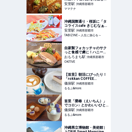
ピッツェリア誕生！ナポリ
安里
駅
沖縄県那覇市
ピッツァと薄皮ピザを提供 |
ママテナ
ママテナ
沖縄国際通り・桜坂に「タ
コライスcafe きじむなぁ」
3月オープン！看板メニュ
安里
駅
沖縄県那覇市
ーのオムタコも | TABIZINE
TABIZINE～人生に旅心を～
～人生に旅心を～
自家製フォカッチャのサク
っと食感で虜に！ハニーマ
スタードの極上サンド「パ
おもろまち
駅
沖縄県那覇市
ンとエスプレッソとおもろ
OKITIVE
まち」（那覇市） |
OKITIVE
【首里】朝活にぴったり！
「rokkan COFFEE
SHURI」で目覚めの1杯を
儀保
駅
沖縄県那覇市
｜るるぶ&more.
るるぶ&more.
首里「榮椿（えいちん）」
でコロン♪ とかわいいひと
くちサイズカステラを｜る
儀保
駅
沖縄県那覇市
るぶ&more.
るるぶ&more.
沖縄県立博物館・美術館 |
J-TRIP Smart Magazine 沖