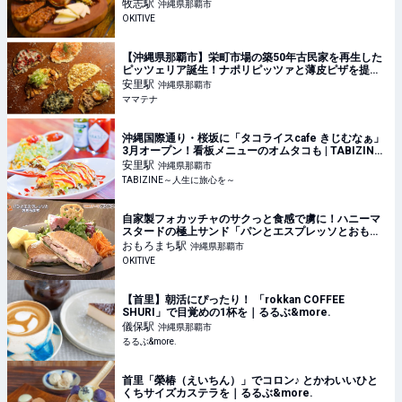
の家庭料理バル」（那覇市） | OKITIVE
牧志
駅
沖縄県那覇市
OKITIVE
【沖縄県那覇市】栄町市場の築50年古民家を再生した
ピッツェリア誕生！ナポリピッツァと薄皮ピザを提供 |
ママテナ
安里
駅
沖縄県那覇市
ママテナ
沖縄国際通り・桜坂に「タコライスcafe きじむなぁ」
3月オープン！看板メニューのオムタコも | TABIZINE
～人生に旅心を～
安里
駅
沖縄県那覇市
TABIZINE～人生に旅心を～
自家製フォカッチャのサクっと食感で虜に！ハニーマ
スタードの極上サンド「パンとエスプレッソとおもろ
まち」（那覇市） | OKITIVE
おもろまち
駅
沖縄県那覇市
OKITIVE
【首里】朝活にぴったり！ 「rokkan COFFEE
SHURI」で目覚めの1杯を｜るるぶ&more.
儀保
駅
沖縄県那覇市
るるぶ&more.
首里「榮椿（えいちん）」でコロン♪ とかわいいひと
くちサイズカステラを｜るるぶ&more.