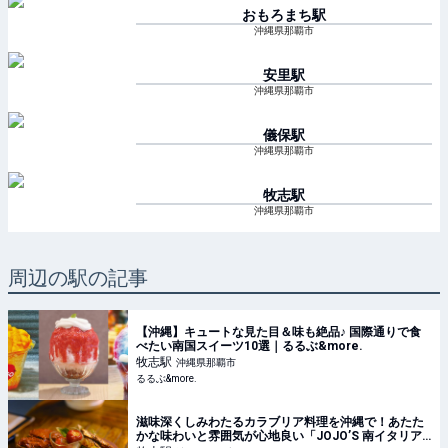
おもろまち
駅
沖縄県那覇市
安里
駅
沖縄県那覇市
儀保
駅
沖縄県那覇市
牧志
駅
沖縄県那覇市
周辺の駅の記事
【沖縄】キュートな見た目＆味も絶品♪ 国際通りで食
べたい南国スイーツ10選｜るるぶ&more.
牧志
駅
沖縄県那覇市
るるぶ&more.
滋味深くしみわたるカラブリア料理を沖縄で！あたた
かな味わいと雰囲気が心地良い「JOJO’S 南イタリア