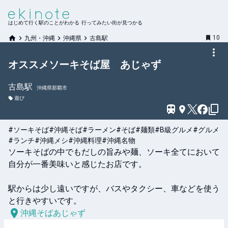
はじめて行く駅のことがわかる 行ってみたい街が見つかる
10
九州・沖縄
沖縄県
古島駅
オススメソーキそば屋 あじゃず
古島
駅
沖縄県那覇市
遊び
#ソーキそば
#沖縄そば
#ラーメン
#そば
#麺類
#B級グルメ
#グルメ
#ランチ
#沖縄メシ
#沖縄料理
#沖縄名物
ソーキそばの中でもだしの旨みや麺、ソーキ全てにおいて
自分が一番美味いと感じたお店です。

駅からは少し遠いですが、バスやタクシー、車などを使う
と行きやすいです。
沖縄そばあじゃず