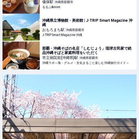
儀保
駅
沖縄県那覇市
るるぶ&more.
沖縄県立博物館・美術館 | J-TRIP Smart Magazine 沖
縄
おもろまち
駅
沖縄県那覇市
J-TRIP Smart Magazine 沖縄
那覇・沖縄そばの名店「しむじょう」琉球古民家で絶
品沖縄そばと家庭料理をいただく
市立病院前(沖縄県)
駅
沖縄県那覇市
沖縄ラボ～海・グルメ・文化まるごと楽しむ沖縄旅行ガイド～