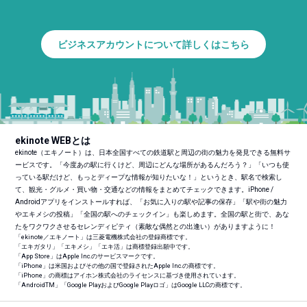
ビジネスアカウントについて詳しくはこちら
ekinote WEBとは
ekinote（エキノート）は、日本全国すべての鉄道駅と周辺の街の魅力を発見できる無料サ
ービスです。「今度あの駅に行くけど、周辺にどんな場所があるんだろう？」「いつも使
っている駅だけど、もっとディープな情報が知りたいな！」というとき、駅名で検索し
て、観光・グルメ・買い物・交通などの情報をまとめてチェックできます。iPhone /
Androidアプリをインストールすれば、「お気に入りの駅や記事の保存」「駅や街の魅力
やエキメシの投稿」「全国の駅へのチェックイン」も楽しめます。全国の駅と街で、あな
たをワクワクさせるセレンディピティ（素敵な偶然との出逢い）がありますように！
「ekinote／エキノート」は三菱電機株式会社の登録商標です。
「エキガタリ」「エキメシ」「エキ活」は商標登録出願中です。
「App Store」はApple Inc.のサービスマークです。
「iPhone」は米国およびその他の国で登録されたApple Inc.の商標です。
「iPhone」の商標はアイホン株式会社のライセンスに基づき使用されています。
「Android
TM
」「Google PlayおよびGoogle Playロゴ」はGoogle LLCの商標です。