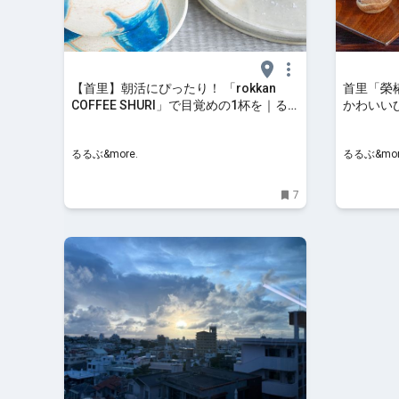
【首里】朝活にぴったり！ 「rokkan
首里「榮
COFFEE SHURI」で目覚めの1杯を｜る
かわいい
るぶ&more.
るぶ&mor
るるぶ&more.
るるぶ&mor
7