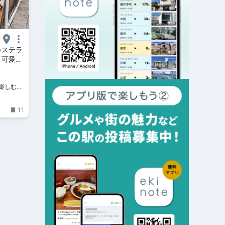
カステラ
と可愛い
楽しむ沖
11