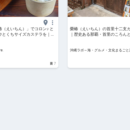
椿（えいちん）」でコロン♪ と
榮椿（えいちん）の首里十二支
ひとくちサイズカステラを｜る
｜歴史ある那覇・首里のころん
e.
カステラ
e.
沖縄ラボ～海・グルメ・文化まるごと
縄旅行ガイド～
7