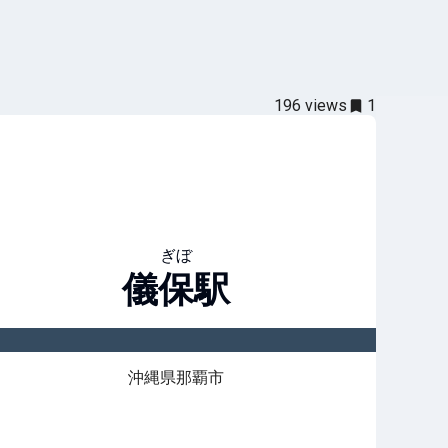
196
views
1
ぎぼ
儀保
駅
沖縄県那覇市