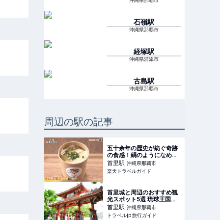
沖縄県那覇市
石嶺
駅
沖縄県那覇市
経塚
駅
沖縄県浦添市
古島
駅
沖縄県那覇市
周辺の駅の記事
五十余年の歴史が紡ぐ奇跡
の食感！絹のようになめら
かなゆし豆腐スープ 「茶屋
首里
駅
沖縄県那覇市
首里とうふ」（那覇市）
楽天トラベルガイド
【楽天トラベル】
首里城と周辺のおすすめ観
光スポット5選 琉球王国の
歴史を感じる！ | トラベル
首里
駅
沖縄県那覇市
jp 旅行ガイド
トラベルjp 旅行ガイド