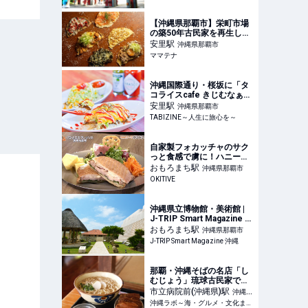
【沖縄県那覇市】栄町市場
の築50年古民家を再生した
ピッツェリア誕生！ナポリ
安里
駅
沖縄県那覇市
ピッツァと薄皮ピザを提供 |
ママテナ
ママテナ
沖縄国際通り・桜坂に「タ
コライスcafe きじむなぁ」
3月オープン！看板メニュ
安里
駅
沖縄県那覇市
ーのオムタコも | TABIZINE
TABIZINE～人生に旅心を～
～人生に旅心を～
自家製フォカッチャのサク
っと食感で虜に！ハニーマ
スタードの極上サンド「パ
おもろまち
駅
沖縄県那覇市
ンとエスプレッソとおもろ
OKITIVE
まち」（那覇市） |
OKITIVE
沖縄県立博物館・美術館 |
J-TRIP Smart Magazine 沖
縄
おもろまち
駅
沖縄県那覇市
J-TRIP Smart Magazine 沖縄
那覇・沖縄そばの名店「し
むじょう」琉球古民家で絶
品沖縄そばと家庭料理をい
市立病院前(沖縄県)
駅
沖縄県
ただく
沖縄ラボ～海・グルメ・文化まるごと楽しむ沖縄旅行ガイド～
那覇市