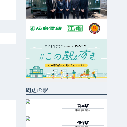
周辺の駅
首里
駅
沖縄県那覇市
儀保
駅