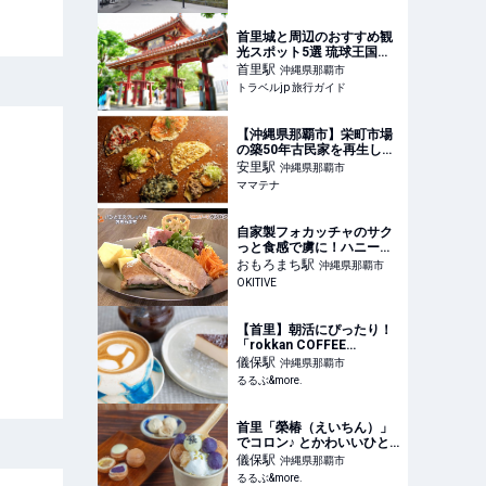
首里城と周辺のおすすめ観
光スポット5選 琉球王国の
歴史を感じる！ | トラベル
首里
駅
沖縄県那覇市
jp 旅行ガイド
トラベルjp 旅行ガイド
【沖縄県那覇市】栄町市場
の築50年古民家を再生した
ピッツェリア誕生！ナポリ
安里
駅
沖縄県那覇市
ピッツァと薄皮ピザを提供 |
ママテナ
ママテナ
自家製フォカッチャのサク
っと食感で虜に！ハニーマ
スタードの極上サンド「パ
おもろまち
駅
沖縄県那覇市
ンとエスプレッソとおもろ
OKITIVE
まち」（那覇市） |
OKITIVE
【首里】朝活にぴったり！
「rokkan COFFEE
SHURI」で目覚めの1杯を
儀保
駅
沖縄県那覇市
｜るるぶ&more.
るるぶ&more.
首里「榮椿（えいちん）」
でコロン♪ とかわいいひと
くちサイズカステラを｜る
儀保
駅
沖縄県那覇市
るぶ&more.
るるぶ&more.