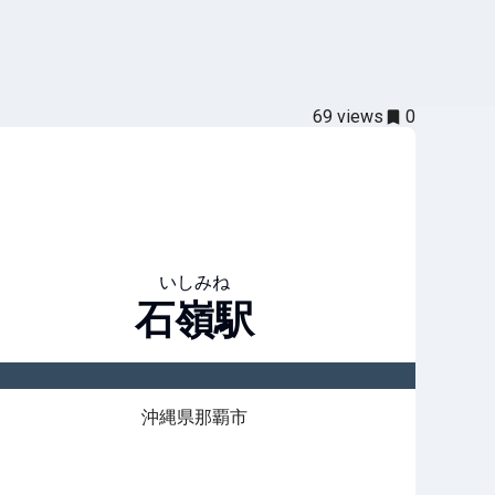
69
views
0
いしみね
石嶺
駅
沖縄県那覇市