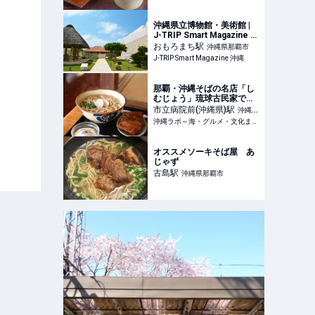
沖縄県立博物館・美術館 |
J-TRIP Smart Magazine 沖
縄
おもろまち
駅
沖縄県那覇市
J-TRIP Smart Magazine 沖縄
那覇・沖縄そばの名店「し
むじょう」琉球古民家で絶
品沖縄そばと家庭料理をい
市立病院前(沖縄県)
駅
沖縄県
ただく
沖縄ラボ～海・グルメ・文化まるごと楽しむ沖縄旅行ガイド～
那覇市
オススメソーキそば屋 あ
じゃず
古島
駅
沖縄県那覇市