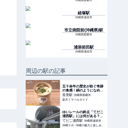
沖縄県那覇市
経塚
駅
沖縄県浦添市
市立病院前(沖縄県)
駅
沖縄県那覇市
浦添前田
駅
沖縄県浦添市
周辺の駅の記事
五十余年の歴史が紡ぐ奇跡
の食感！絹のようになめら
かなゆし豆腐スープ 「茶屋
首里
駅
沖縄県那覇市
首里とうふ」（那覇市）
楽天トラベルガイド
【楽天トラベル】
ゆいレールの終点「てだこ
浦西駅」には何がある？～
周辺観光・便利スポット～
てだこ浦西
駅
沖縄県浦添市
- 沖縄ラボ
沖縄ラボ - 沖縄の魅力と楽しみ方が全部わかる沖縄旅行＆情報サイト