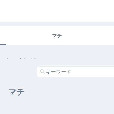
マチ
エキガタリ
する記事がありません
マチ