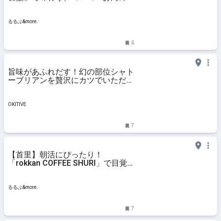
コライス｜るるぶ&more.
るるぶ&more.
6
旨味があふれだす！幻の部位シャト
ーブリアンを贅沢にカツでいただ
く！ 「とんかつレストラン
YAMASHiRO」（那覇市） | OKITIVE
OKITIVE
7
【首里】朝活にぴったり！
「rokkan COFFEE SHURI」で目覚
めの1杯を｜るるぶ&more.
るるぶ&more.
7