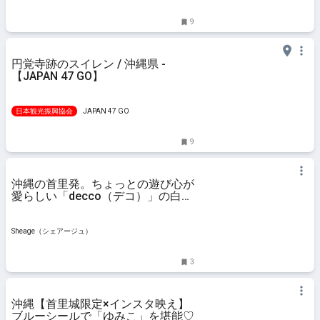
9
円覚寺跡のスイレン / 沖縄県 -
【JAPAN 47 GO】
日本観光振興協会
JAPAN 47 GO
9
沖縄の首里発。ちょっとの遊び心が
愛らしい「decco（デコ）」の白い
器 | Sheage（シェアージュ）
Sheage（シェアージュ）
3
沖縄【首里城限定×インスタ映え】
ブルーシールで「ゆみこ」を堪能♡