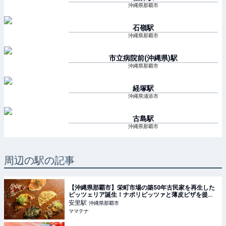
沖縄県那覇市
石嶺
駅
沖縄県那覇市
市立病院前(沖縄県)
駅
沖縄県那覇市
経塚
駅
沖縄県浦添市
古島
駅
沖縄県那覇市
周辺の駅の記事
【沖縄県那覇市】栄町市場の築50年古民家を再生した
ピッツェリア誕生！ナポリピッツァと薄皮ピザを提供 |
ママテナ
安里
駅
沖縄県那覇市
ママテナ