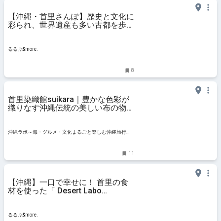
【沖縄・首里さんぽ】歴史と文化に
彩られ、世界遺産も多い古都を歩こ
う！ランチに体験、締めのビール
も！｜るるぶ&more.
るるぶ&more.
8
首里染織館suikara｜豊かな色彩が
織りなす沖縄伝統の美しい布の物語
の世界
沖縄ラボ～海・グルメ・文化まるごと楽しむ沖縄旅行ガ
イド～
11
【沖縄】一口で幸せに！ 首里の食
材を使った「 Desert Labo
Chocolat」のスイーツ｜るるぶ
&more.
るるぶ&more.