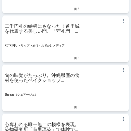
3
二千円札の絵柄にもなった！首里城
を代表する美しい門、「守礼門」の
魅力とは。 | RETRIP[リトリップ]
RETRIP[リトリップ] - 旅行・おでかけメディア
3
旬の味覚がたっぷり。沖縄県産の食
材を使ったベイクショップ
「TOUCA BAKE SHOP」 |
Sheage（シェアージュ）
Sheage（シェアージュ）
3
心奪われる唯一無二の模様を表現。
染物研究所「首里琉染」で体験でき