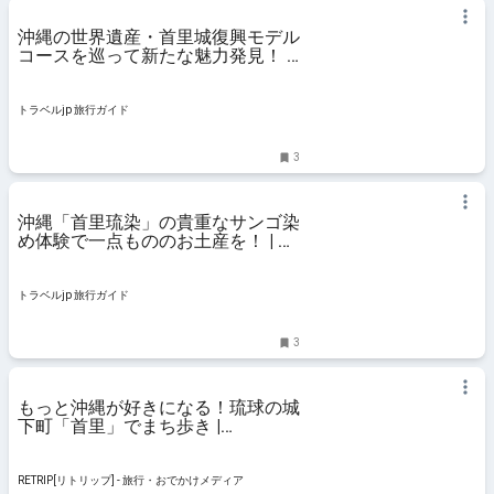
沖縄の世界遺産・首里城復興モデル
コースを巡って新たな魅力発見！ |
沖縄県 | トラベルjp 旅行ガイド
トラベルjp 旅行ガイド
3
沖縄「首里琉染」の貴重なサンゴ染
め体験で一点もののお土産を！ | 沖
縄県 | トラベルjp 旅行ガイド
トラベルjp 旅行ガイド
3
もっと沖縄が好きになる！琉球の城
下町「首里」でまち歩き |
RETRIP[リトリップ]
RETRIP[リトリップ] - 旅行・おでかけメディア