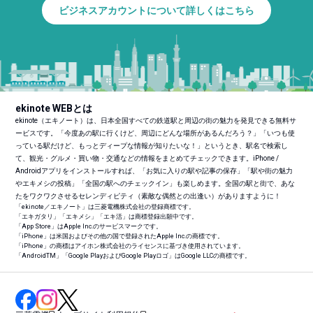
ビジネスアカウントについて詳しくはこちら
ekinote WEBとは
ekinote（エキノート）は、日本全国すべての鉄道駅と周辺の街の魅力を発見できる無料サ
ービスです。「今度あの駅に行くけど、周辺にどんな場所があるんだろう？」「いつも使
っている駅だけど、もっとディープな情報が知りたいな！」というとき、駅名で検索し
て、観光・グルメ・買い物・交通などの情報をまとめてチェックできます。iPhone /
Androidアプリをインストールすれば、「お気に入りの駅や記事の保存」「駅や街の魅力
やエキメシの投稿」「全国の駅へのチェックイン」も楽しめます。全国の駅と街で、あな
たをワクワクさせるセレンディピティ（素敵な偶然との出逢い）がありますように！
「ekinote／エキノート」は三菱電機株式会社の登録商標です。
「エキガタリ」「エキメシ」「エキ活」は商標登録出願中です。
「App Store」はApple Inc.のサービスマークです。
「iPhone」は米国およびその他の国で登録されたApple Inc.の商標です。
「iPhone」の商標はアイホン株式会社のライセンスに基づき使用されています。
「Android
TM
」「Google PlayおよびGoogle Playロゴ」はGoogle LLCの商標です。