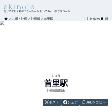
はじめて行く駅のことがわかる 行ってみたい街が見つかる
九州・沖縄
沖縄県
首里駅
1,210
views
15
しゅり
首里
駅
沖縄県那覇市
ポスト
シェア
URLをコピー