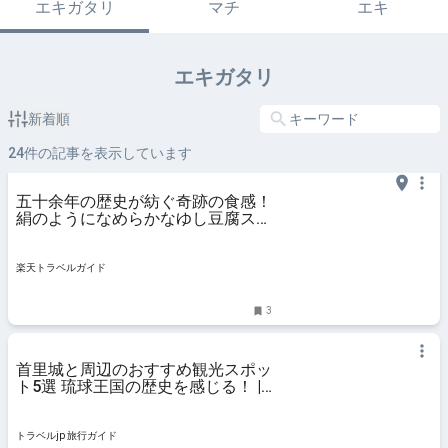
エキガタリ
マチ
エキ
エキガタリ
新着順
24
件の記事を表示しています
五十余年の歴史が紡ぐ奇跡の食感！
絹のようになめらかなゆし豆腐スー
プ 「茶屋 首里とうふ」（那覇市）
【楽天トラベル】
楽天トラベルガイド
3
首里城と周辺のおすすめ観光スポッ
ト5選 琉球王国の歴史を感じる！ |
トラベルjp 旅行ガイド
トラベルjp 旅行ガイド