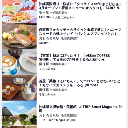
沖縄国際通り・桜坂に「タコライスcafe きじむなぁ」
3月オープン！看板メニューのオムタコも | TABIZINE
～人生に旅心を～
安里
駅
沖縄県那覇市
TABIZINE～人生に旅心を～
自家製フォカッチャのサクっと食感で虜に！ハニーマ
スタードの極上サンド「パンとエスプレッソとおもろ
まち」（那覇市） | OKITIVE
おもろまち
駅
沖縄県那覇市
OKITIVE
【首里】朝活にぴったり！ 「rokkan COFFEE
SHURI」で目覚めの1杯を｜るるぶ&more.
儀保
駅
沖縄県那覇市
るるぶ&more.
首里「榮椿（えいちん）」でコロン♪ とかわいいひと
くちサイズカステラを｜るるぶ&more.
儀保
駅
沖縄県那覇市
るるぶ&more.
沖縄県立博物館・美術館 | J-TRIP Smart Magazine 沖
縄
おもろまち
駅
沖縄県那覇市
J-TRIP Smart Magazine 沖縄