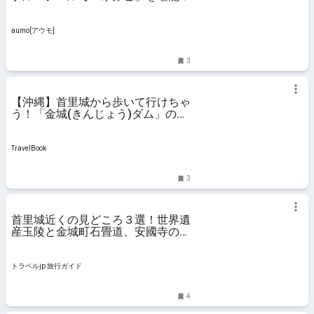
aumo[アウモ]
3
【沖縄】首里城から歩いて行けちゃ
う！「金城(きんじょう)ダム」の豊
かな自然で旅の疲れを癒す - おすす
め旅行を探すならトラベルブック
(TravelBook)
TravelBook
3
首里城近くの見どころ３選！世界遺
産玉陵と金城町石畳道、安國寺の魅
力 | 沖縄県 | トラベルjp 旅行ガイド
トラベルjp 旅行ガイド
4