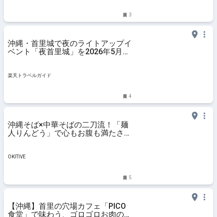
3
沖縄・首里城で夜のライトアップイ
ベント「夜首里城」を2026年5月10
日まで開催 【楽天トラベル】
楽天トラベルガイド
4
沖縄そば×中華そばの二刀流！「麺
人りんどう」で心もお腹も満たされ
る極上のひとときを（那覇市） |
OKITIVE
OKITIVE
5
【沖縄】首里の穴場カフェ「PICO
食堂」で味わう、ゴロゴロお肉のタ