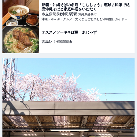
那覇・沖縄そばの名店「しむじょう」琉球古民家で絶
品沖縄そばと家庭料理をいただく
市立病院前(沖縄県)
駅
沖縄県那覇市
沖縄ラボ～海・グルメ・文化まるごと楽しむ沖縄旅行ガイド～
オススメソーキそば屋 あじゃず
古島
駅
沖縄県那覇市