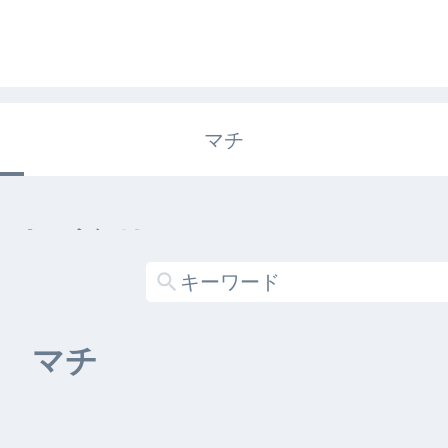
マチ
エキガタリ
する記事がありません
マチ