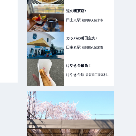
道の喫茶店♪
田主丸
駅
福岡県久留米市
カッパの町田主丸♪
田主丸
駅
福岡県久留米市
けやき台最高！
けやき台
駅
佐賀県三養基郡基
山町