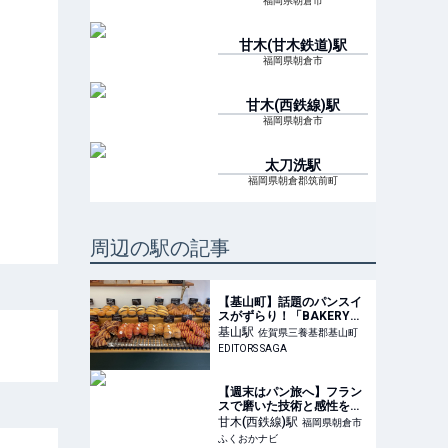
福岡県朝倉市
甘木(甘木鉄道)
駅
福岡県朝倉市
甘木(西鉄線)
駅
福岡県朝倉市
太刀洗
駅
福岡県朝倉郡筑前町
周辺の駅の記事
【基山町】話題のパンスイ
スがずらり！「BAKERY
K105」1周年でメニュー一
基山
駅
佐賀県三養基郡基山町
新｜EDITORS SAGA
EDITORS SAGA
【週末はパン旅へ】フラン
スで磨いた技術と感性を生
かし パティシエとしてのパ
甘木(西鉄線)
駅
福岡県朝倉市
ンを追求「ORIGINE
ふくおかナビ