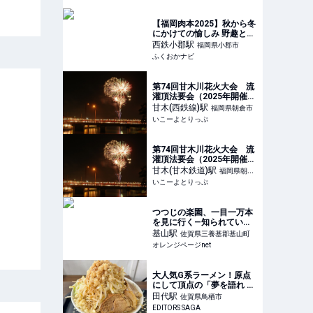
MONTMARTRE」 | ふくお
かナビ
【福岡肉本2025】秋から冬
にかけての愉しみ 野趣と滋
味溢れる天然鴨『さとう別
西鉄小郡
駅
福岡県小郡市
荘』｜小郡市 | ふくおかナ
ふくおかナビ
ビ
第74回甘木川花火大会 流
灌頂法要会（2025年開催）
| 朝倉市「第74回甘木川花
甘木(西鉄線)
駅
福岡県朝倉市
火大会 流灌頂法要会」最
いこーよとりっぷ
新情報＆見どころ | 福岡県
朝倉市 | いこーよとりっぷ
第74回甘木川花火大会 流
灌頂法要会（2025年開催）
| 朝倉市「第74回甘木川花
甘木(甘木鉄道)
駅
福岡県朝倉
火大会 流灌頂法要会」最
いこーよとりっぷ
市
新情報＆見どころ | 福岡県
朝倉市 | いこーよとりっぷ
つつじの楽園、一目一万本
を見に行く—知られていな
い隠れスポット「大興善
基山
駅
佐賀県三養基郡基山町
寺」 | オレンジページnet
オレンジページnet
大人気G系ラーメン！原点
にして頂点の「夢を語れ 鳥
栖総本店」｜EDITORS
田代
駅
佐賀県鳥栖市
SAGA
EDITORS SAGA