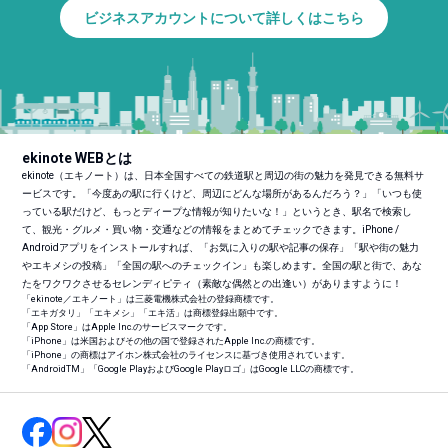
ビジネスアカウントについて詳しくはこちら
ekinote WEBとは
ekinote（エキノート）は、日本全国すべての鉄道駅と周辺の街の魅力を発見できる無料サ
ービスです。「今度あの駅に行くけど、周辺にどんな場所があるんだろう？」「いつも使
っている駅だけど、もっとディープな情報が知りたいな！」というとき、駅名で検索し
て、観光・グルメ・買い物・交通などの情報をまとめてチェックできます。iPhone /
Androidアプリをインストールすれば、「お気に入りの駅や記事の保存」「駅や街の魅力
やエキメシの投稿」「全国の駅へのチェックイン」も楽しめます。全国の駅と街で、あな
たをワクワクさせるセレンディピティ（素敵な偶然との出逢い）がありますように！
「ekinote／エキノート」は三菱電機株式会社の登録商標です。
「エキガタリ」「エキメシ」「エキ活」は商標登録出願中です。
「App Store」はApple Inc.のサービスマークです。
「iPhone」は米国およびその他の国で登録されたApple Inc.の商標です。
「iPhone」の商標はアイホン株式会社のライセンスに基づき使用されています。
「Android
TM
」「Google PlayおよびGoogle Playロゴ」はGoogle LLCの商標です。