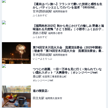
【週末はパン旅へ】フランスで磨いた技術と感性を生
かし パティシエとしてのパンを追求「ORIGINE
MONTMARTRE」 | ふくおかナビ
甘木(西鉄線)
駅
福岡県朝倉市
ふくおかナビ
【福岡肉本2025】秋から冬にかけての愉しみ 野趣と滋
味溢れる天然鴨『さとう別荘』｜小郡市 | ふくおかナ
ビ
西鉄小郡
駅
福岡県小郡市
ふくおかナビ
第74回甘木川花火大会 流灌頂法要会（2025年開催）
| 朝倉市「第74回甘木川花火大会 流灌頂法要会」最新
情報＆見どころ | 福岡県朝倉市 | いこーよとりっぷ
甘木(西鉄線)
駅
福岡県朝倉市
いこーよとりっぷ
つつじの楽園、一目一万本を見に行く—知られていな
い隠れスポット「大興善寺」 | オレンジページnet
基山
駅
佐賀県三養基郡基山町
オレンジページnet
道の喫茶店♪
田主丸
駅
福岡県久留米市