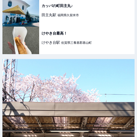
カッパの町田主丸♪
田主丸
駅
福岡県久留米市
けやき台最高！
けやき台
駅
佐賀県三養基郡基山町