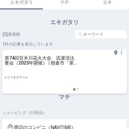
エキガタリ
マチ
エキ
エキガタリ
新着順
1
件の記事を表示しています
第74回甘木川花火大会 流灌頂法
要会（2025年開催） | 朝倉市「第
74回甘木川花火大会 流灌頂法要
会」最新情報＆見どころ | 福岡県朝
倉市 | いこーよとりっぷ
いこーよとりっぷ
7
マチ
ショッピング（日用品）
周辺のコンビニ（NAVITIME）