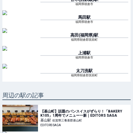
福岡県朝倉市
馬田
駅
福岡県朝倉市
高田(福岡県)
駅
福岡県朝倉郡筑前町
上浦
駅
福岡県朝倉市
太刀洗
駅
福岡県朝倉郡筑前町
周辺の駅の記事
【基山町】話題のパンスイスがずらり！「BAKERY
K105」1周年でメニュー一新｜EDITORS SAGA
基山
駅
佐賀県三養基郡基山町
EDITORS SAGA