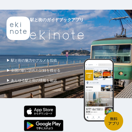
駅と街のガイドブックアプリ
▶ 駅と街の魅力やグルメを投稿
▶ 全国の駅に訪れた記録を残せる
▶ あらゆる駅と街の情報を確認