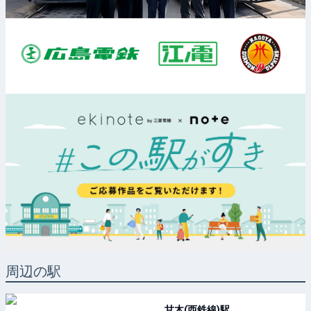
周辺の駅
甘木(西鉄線)
駅