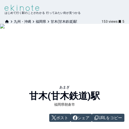
はじめて行く駅のことがわかる 行ってみたい街が見つかる
九州・沖縄
福岡県
甘木(甘木鉄道)駅
153
views
5
あまぎ
甘木(甘木鉄道)
駅
福岡県朝倉市
ポスト
シェア
URLをコピー