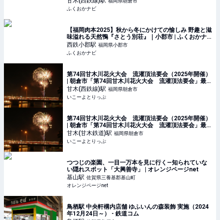
甘木(西鉄線)
駅
福岡県朝倉市
ふくおかナビ
【福岡肉本2025】秋から冬にかけての愉しみ 野趣と滋
味溢れる天然鴨『さとう別荘』｜小郡市 | ふくおかナ
ビ
西鉄小郡
駅
福岡県小郡市
ふくおかナビ
第74回甘木川花火大会 流灌頂法要会（2025年開催）
| 朝倉市「第74回甘木川花火大会 流灌頂法要会」最新
情報＆見どころ | 福岡県朝倉市 | いこーよとりっぷ
甘木(西鉄線)
駅
福岡県朝倉市
いこーよとりっぷ
第74回甘木川花火大会 流灌頂法要会（2025年開催）
| 朝倉市「第74回甘木川花火大会 流灌頂法要会」最新
情報＆見どころ | 福岡県朝倉市 | いこーよとりっぷ
甘木(甘木鉄道)
駅
福岡県朝倉市
いこーよとりっぷ
つつじの楽園、一目一万本を見に行く—知られていな
い隠れスポット「大興善寺」 | オレンジページnet
基山
駅
佐賀県三養基郡基山町
オレンジページnet
鳥栖駅 中央軒構内店舗 ゆふいんの森装飾 実施（2024
年12月24日～） - 鉄道コム