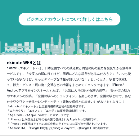
ビジネスアカウントについて詳しくはこちら
ekinote WEBとは
ekinote（エキノート）は、日本全国すべての鉄道駅と周辺の街の魅力を発見できる無料サ
ービスです。「今度あの駅に行くけど、周辺にどんな場所があるんだろう？」「いつも使
っている駅だけど、もっとディープな情報が知りたいな！」というとき、駅名で検索し
て、観光・グルメ・買い物・交通などの情報をまとめてチェックできます。iPhone /
Androidアプリをインストールすれば、「お気に入りの駅や記事の保存」「駅や街の魅力
やエキメシの投稿」「全国の駅へのチェックイン」も楽しめます。全国の駅と街で、あな
たをワクワクさせるセレンディピティ（素敵な偶然との出逢い）がありますように！
「ekinote／エキノート」は三菱電機株式会社の登録商標です。
「エキガタリ」「エキメシ」「エキ活」は商標登録出願中です。
「App Store」はApple Inc.のサービスマークです。
「iPhone」は米国およびその他の国で登録されたApple Inc.の商標です。
「iPhone」の商標はアイホン株式会社のライセンスに基づき使用されています。
「Android
TM
」「Google PlayおよびGoogle Playロゴ」はGoogle LLCの商標です。