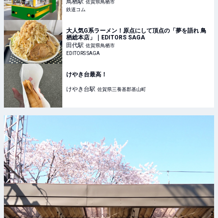
鳥栖
駅
佐賀県鳥栖市
鉄道コム
大人気G系ラーメン！原点にして頂点の「夢を語れ 鳥
栖総本店」｜EDITORS SAGA
田代
駅
佐賀県鳥栖市
EDITORS SAGA
けやき台最高！
けやき台
駅
佐賀県三養基郡基山町