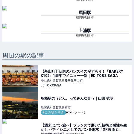
馬田
駅
福岡県朝倉市
上浦
駅
福岡県朝倉市
周辺の駅の記事
【基山町】話題のパンスイスがずらり！「BAKERY
K105」1周年でメニュー一新｜EDITORS SAGA
基山
駅
佐賀県三養基郡基山町
EDITORS SAGA
鳥栖駅のうどん、ってみんな言う｜山田 稔明
鳥栖
駅
佐賀県鳥栖市
#この駅がすき
note（ノート）
【週末はパン旅へ】フランスで磨いた技術と感性を生
かし パティシエとしてのパンを追求「ORIGINE
MONTMARTRE」 | ふくおかナビ