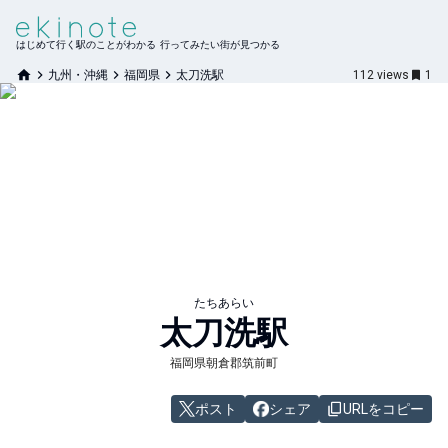
はじめて行く駅のことがわかる 行ってみたい街が見つかる
九州・沖縄
福岡県
太刀洗駅
112
views
1
たちあらい
太刀洗
駅
福岡県朝倉郡筑前町
ポスト
シェア
URLをコピー