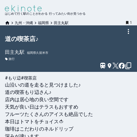
はじめて行く駅のことがわかる 行ってみたい街が見つかる
1
九州・沖縄
福岡県
田主丸駅
道の喫茶店♪
田主丸
駅
福岡県久留米市
旅行
#もり辺
#喫茶店
山沿いの道を走ると見つけました♪

道の喫茶もり辺さん♪

店内は居心地の良い空間です

天気が良い日はテラスもおすすめ

フルーツたくさんのアイスも絶品でした

本日はトマトをチョイス🍅

珈琲はこだわりのネルドリップ

深みが違います
