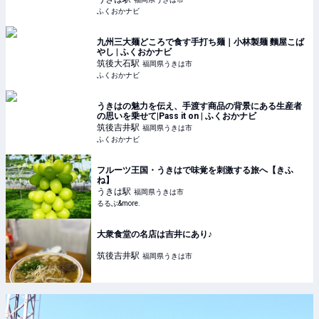
ふくおかナビ
九州三大麺どころで食す手打ち麺｜小林製麺 麵屋こば
やし | ふくおかナビ
筑後大石
駅
福岡県うきは市
ふくおかナビ
うきはの魅力を伝え、手渡す商品の背景にある生産者
の思いを乗せて|Pass it on | ふくおかナビ
筑後吉井
駅
福岡県うきは市
ふくおかナビ
フルーツ王国・うきはで味覚を刺激する旅へ【きふ
ね】
うきは
駅
福岡県うきは市
るるぶ&more.
大衆食堂の名店は吉井にあり♪
筑後吉井
駅
福岡県うきは市