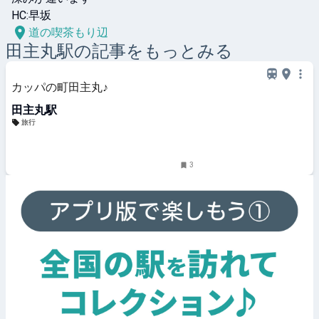
HC:早坂
道の喫茶もり辺
田主丸
駅の記事をもっとみる
カッパの町田主丸♪
田主丸駅
旅行
3