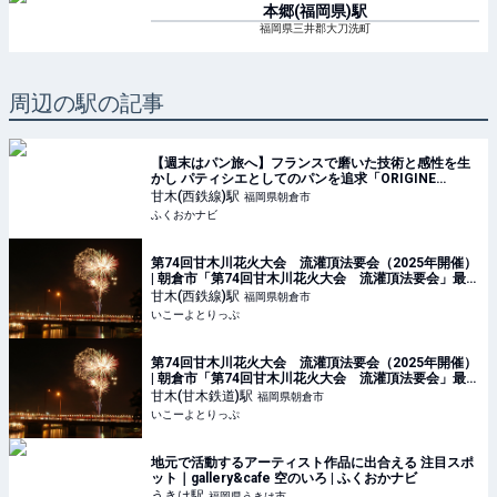
本郷(福岡県)
駅
福岡県三井郡大刀洗町
周辺の駅の記事
【週末はパン旅へ】フランスで磨いた技術と感性を生
かし パティシエとしてのパンを追求「ORIGINE
MONTMARTRE」 | ふくおかナビ
甘木(西鉄線)
駅
福岡県朝倉市
ふくおかナビ
第74回甘木川花火大会 流灌頂法要会（2025年開催）
| 朝倉市「第74回甘木川花火大会 流灌頂法要会」最新
情報＆見どころ | 福岡県朝倉市 | いこーよとりっぷ
甘木(西鉄線)
駅
福岡県朝倉市
いこーよとりっぷ
第74回甘木川花火大会 流灌頂法要会（2025年開催）
| 朝倉市「第74回甘木川花火大会 流灌頂法要会」最新
情報＆見どころ | 福岡県朝倉市 | いこーよとりっぷ
甘木(甘木鉄道)
駅
福岡県朝倉市
いこーよとりっぷ
地元で活動するアーティスト作品に出合える 注目スポ
ット｜gallery&cafe 空のいろ | ふくおかナビ
うきは
駅
福岡県うきは市