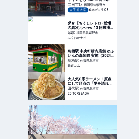
二日市
駅
福岡県筑紫野市
大手前大学
観光ゼミ生OB
🌾🥢【ちくしレトロ -近場
の異次元へ-vo.13 阿羅漢
（アラハン）】麺はパリッ
紫
駅
福岡県筑紫野市
と野菜はふんわり 美味しい
ふくおかナビ
記憶がよみがえる | ふくお
かナビ
鳥栖駅 中央軒構内店舗 ゆふ
いんの森装飾 実施（2024
年12月24日～） - 鉄道コム
鳥栖
駅
佐賀県鳥栖市
鉄道コム
大人気G系ラーメン！原点
にして頂点の「夢を語れ 鳥
栖総本店」｜EDITORS
田代
駅
佐賀県鳥栖市
SAGA
EDITORS SAGA