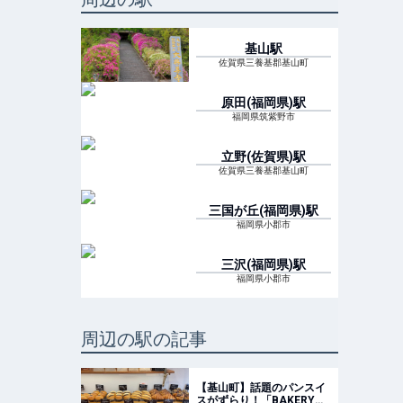
基山
駅
佐賀県三養基郡基山町
原田(福岡県)
駅
福岡県筑紫野市
立野(佐賀県)
駅
佐賀県三養基郡基山町
三国が丘(福岡県)
駅
福岡県小郡市
三沢(福岡県)
駅
福岡県小郡市
周辺の駅の記事
【基山町】話題のパンスイ
スがずらり！「BAKERY