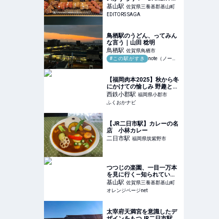
K105」1周年でメニュー一
基山
駅
佐賀県三養基郡基山町
新｜EDITORS SAGA
EDITORS SAGA
鳥栖駅のうどん、ってみん
な言う｜山田 稔明
鳥栖
駅
佐賀県鳥栖市
#この駅がすき
note（ノート）
【福岡肉本2025】秋から冬
にかけての愉しみ 野趣と滋
味溢れる天然鴨『さとう別
西鉄小郡
駅
福岡県小郡市
荘』｜小郡市 | ふくおかナ
ふくおかナビ
ビ
【JR二日市駅】カレーの名
店 小林カレー
二日市
駅
福岡県筑紫野市
つつじの楽園、一目一万本
を見に行く—知られていな
い隠れスポット「大興善
基山
駅
佐賀県三養基郡基山町
寺」 | オレンジページnet
オレンジページnet
太宰府天満宮を意識したデ
ザインをもつJR二日市駅