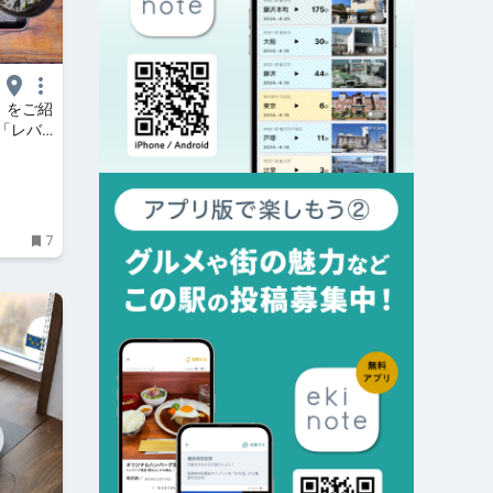
』をご紹
「レバ
き飛ぶ！
♪ -
7