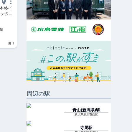
で本格イ
にナタラ
聞
1
周辺の駅
青山(新潟県)
駅
新潟県新潟市西区
寺尾
駅