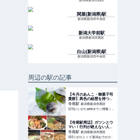
新潟県新潟市西区
関屋(新潟県)
駅
新潟県新潟市中央区
新潟大学前
駅
新潟県新潟市西区
白山(新潟県)
駅
新潟県新潟市中央区
周辺の駅の記事
【今月のあんこ・御菓子司
貴餅】異色の経歴を持つ職
人が自家製あんこに込めた
寺尾
駅
新潟県新潟市西区
こだわり｜新潟市西区坂井
日刊にいがたwebタウン情報｜新潟のグルメ・イベント・おでかけ・街ネタを毎日更新
東
【寺尾駅周辺】ガツンとウ
マい！行列が絶えない人気
店のラーメンから絶品あん
寺尾
駅
新潟県新潟市西区
かけまで 「越後線ラーメン
025 | ゼロニィゴ 新潟おでかけメディア