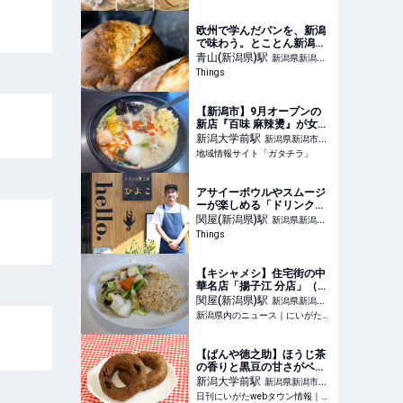
まとめ5選」 #あんかけ #こ
だわり #まとめ #チャーハ
ン #ディナー #ランチ #中
欧州で学んだパンを、新潟
華そば #人気
で味わう。とことん新潟に
こだわる「grains.」 |
青山(新潟県)
駅
新潟県新潟市
Things（シングス）｜新潟
Things
西区
のローカルなWebマガジン
【新潟市】9月オープンの
新店『百味 麻辣燙』が女子
大生に人気！麺や具材をカ
新潟大学前
駅
新潟県新潟市西
スタマイズした“自分好みの
地域情報サイト「ガタチラ」
区
一杯”を満喫しよう♪ - 地域
情報サイト「ガタチラ」
アサイーボウルやスムージ
ーが楽しめる「ドリンク工
房ひよこ」。 | Things（シ
関屋(新潟県)
駅
新潟県新潟市
ングス）｜新潟のローカル
Things
中央区
なWebマガジン
【キシャメシ】住宅街の中
華名店「揚子江 分店」（新
潟市中央区）、定期的に食
関屋(新潟県)
駅
新潟県新潟市
べたい五目炒飯の品格ある
新潟県内のニュース｜にいがた経済新聞 - 新潟県内のニュース情報をいち早くお届け。現役、OBの産業記者、経済誌ライターらが独自で取材した県内企業、新鮮な話題、地域情報を発信。新潟県内の経済ネタから新店
中央区
美味さ - 新潟県内のニュー
ス｜にいがた経済新聞
【ぱんや徳之助】ほうじ茶
の香りと黒豆の甘さがベス
トマッチ！｜新潟市西区新
新潟大学前
駅
新潟県新潟市西
通南・ぱんやとくのすけ
日刊にいがたwebタウン情報｜新潟のグルメ・イベント・おでかけ・街ネタを毎日更新
区