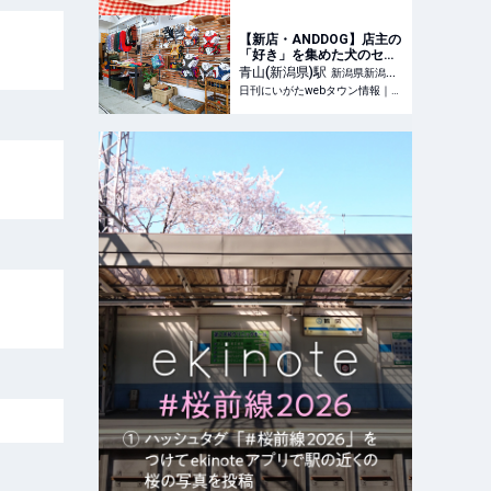
【新店・ANDDOG】店主の
「好き」を集めた犬のセレ
クトショップ｜新潟市西区
青山(新潟県)
駅
新潟県新潟市
東青山・アンドドッグ
日刊にいがたwebタウン情報｜新潟のグルメ・イベント・おでかけ・街ネタを毎日更新
西区