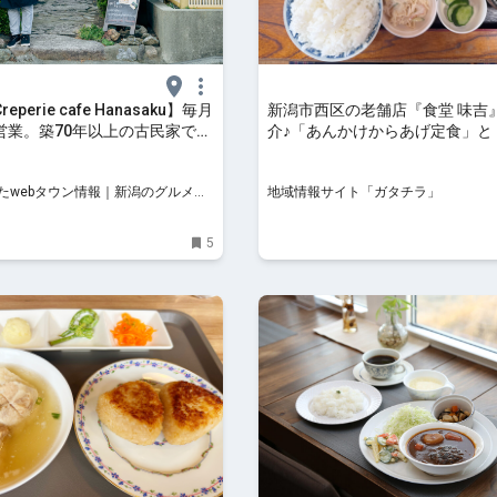
perie cafe Hanasaku】毎月
新潟市西区の老舗店『食堂 味吉
営業。築70年以上の古民家でガ
介♪「あんかけからあげ定食」と
楽しむ｜新潟市西区小針・クレ
ニラ炒め定食」で夏の疲れも吹
カフェ ハナサク
ボリューム満点の定食を堪能しよう
たwebタウン情報｜新潟のグルメ・
地域情報サイト「ガタチラ」
地域情報サイト「ガタチラ」
おでかけ・街ネタを毎日更新
5