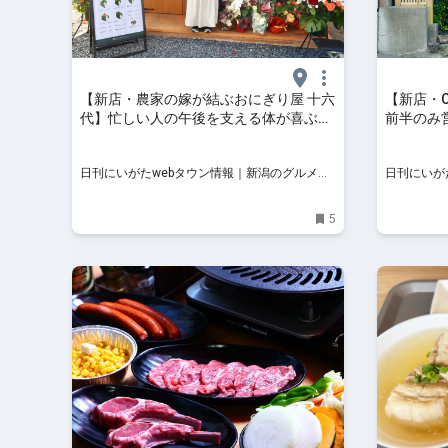
【新店・農家の嫁が結ぶおにぎり屋 十六
【新店・Cre
代】忙しい人の午後を支える体が喜ぶお
前半のみ
昼ごはん｜新潟市西区小針
レットを
ープリー 
日刊にいがたwebタウン情報｜新潟のグルメ・
日刊にいが
イベント・おでかけ・街ネタを毎日更新
イベント・
5