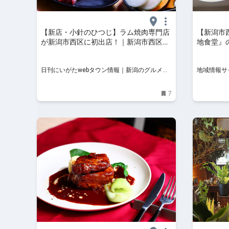
【新店・小針のひつじ】ラム焼肉専門店
【新潟市
が新潟市西区に初出店！｜新潟市西区小
地食堂』
針
ありそう
にぎり」の
日刊にいがたwebタウン情報｜新潟のグルメ・
地域情報サ
報サイト
イベント・おでかけ・街ネタを毎日更新
7