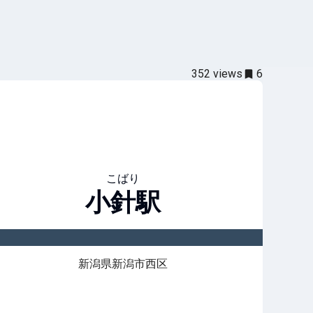
352
views
6
こばり
小針
駅
新潟県新潟市西区