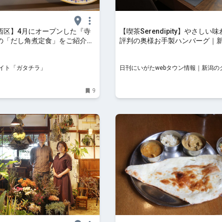
西区】4月にオープンした『寺
【喫茶Serendipity】やさしい
の「だし角煮定食」をご紹介！
評判の奥様お手製ハンバーグ｜
でなかった「だし角煮＋焼きお
区松海が丘・セレンディピティ
組み合わせが絶品♪ - 地域情
イト「ガタチラ」
日刊にいがたwebタウン情報｜新潟の
「ガタチラ」
イベント・おでかけ・街ネタを毎日更
9