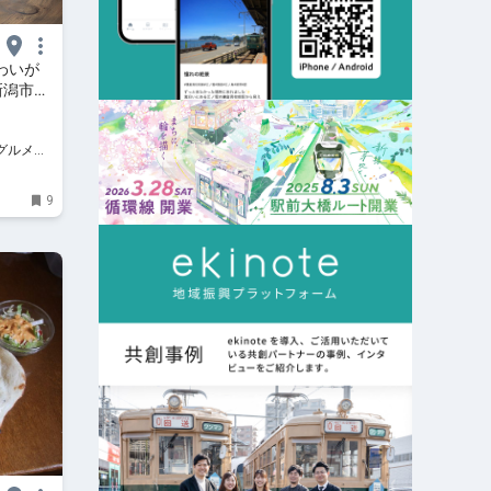
味わいが
新潟市西
グルメ・
新
9