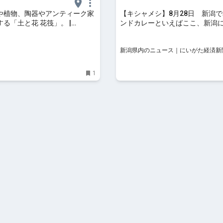
や植物、陶器やアンティーク家
【キシャメシ】8月28日 新潟
る「土と花 花筏」。 |
ンドカレーといえばここ、新潟
s（シングス）｜新潟のローカルな
ジャがあることに感謝
ジン
新潟県内のニュース｜にいがた経済新
1