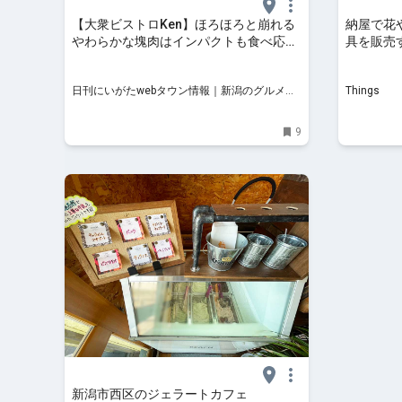
【大衆ビストロKen】ほろほろと崩れる
納屋で花
やわらかな塊肉はインパクトも食べ応え
具を販売す
も抜群！｜新潟市西区小針
Thing
Webマガ
日刊にいがたwebタウン情報｜新潟のグルメ・
Things
イベント・おでかけ・街ネタを毎日更新
9
新潟市西区のジェラートカフェ