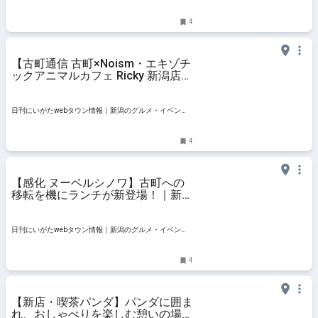
ト・おでかけ・街ネタを毎日更新
4
【古町通信 古町×Noism・エキゾチ
ックアニマルカフェ Ricky 新潟店】
動物たちと触れ合う癒やしのひとと
き｜新潟市中央区
日刊にいがたwebタウン情報｜新潟のグルメ・イベン
ト・おでかけ・街ネタを毎日更新
4
【感化 ヌーベルシノワ】古町への
移転を機にランチが新登場！｜新潟
中央区古町
日刊にいがたwebタウン情報｜新潟のグルメ・イベン
ト・おでかけ・街ネタを毎日更新
4
【新店・喫茶パンダ】パンダに囲ま
れ、おしゃべりを楽しむ憩いの場｜