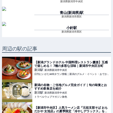
新潟県新潟市中央区
青山(新潟県)
駅
新潟県新潟市西区
小針
駅
新潟県新潟市西区
周辺の駅の記事
【新潟グランドホテル 中国料理レストラン慶楽】五感
で楽しめる！ 7種の多彩な涼味｜新潟市中央区古町
新潟
駅
新潟県新潟市中央区
日刊にいがたwebタウン情報｜新潟のグルメ・イベント・おでかけ・街ネタを毎日更新
新潟の名物・ご当地グルメ完全ガイド｜旬の味覚とお
すすめ飲食店を紹介
新潟
駅
新潟県新潟市中央区
トラベルウェブマガジン旅色
【新潟市中央区】人気ラーメン店『元祖支那そば おも
だかや 女池店』の夏季限定「冷やしデラックス」を食