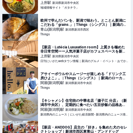
べに行こう♪ - ガタチラ｜みんなでつくる街メディア
上所
駅
新潟県新潟市中央区
地域情報サイト「ガタチラ」
欧州で学んだパンを、新潟で味わう。とことん新潟に
こだわる「grains.」 | Things（シングス）｜新潟のロ
ーカルなWebマガジン
青山(新潟県)
駅
新潟県新潟市西区
Things
【新店・Lutécia Luxuxation room】上質さを極めた
非日常空間ーー人気洋菓子店がカフェスペースを新設
｜新潟市中央区上近江・ルーテシア ラグゼーションル
上所
駅
新潟県新潟市中央区
ーム
日刊にいがたwebタウン情報｜新潟のグルメ・イベント・おでかけ・街ネタを毎日更新
アサイーボウルやスムージーが楽しめる「ドリンク工
房ひよこ」。 | Things（シングス）｜新潟のローカル
なWebマガジン
関屋(新潟県)
駅
新潟県新潟市中央区
Things
【キシャメシ】住宅街の中華名店「揚子江 分店」（新
潟市中央区）、定期的に食べたい五目炒飯の品格ある
美味さ - 新潟県内のニュース｜にいがた経済新聞
関屋(新潟県)
駅
新潟県新潟市中央区
新潟県内のニュース｜にいがた経済新聞 - 新潟県内のニュース情報をいち早くお届け。現役、OBの産業記者、経済誌ライターらが独自で取材した県内企業、新鮮な話題、地域情報を発信。新潟県内の経済ネタから新店
【新店・ANDDOG】店主の「好き」を集めた犬のセレ
クトショップ｜新潟市西区東青山・アンドドッグ