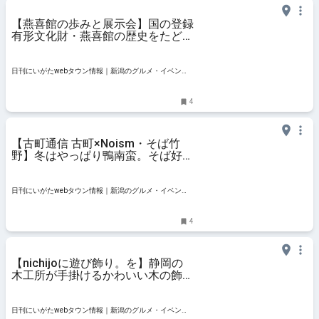
【燕喜館の歩みと展示会】国の登録
有形文化財・燕喜館の歴史をたどる
｜新潟市中央区古町
日刊にいがたwebタウン情報｜新潟のグルメ・イベン
ト・おでかけ・街ネタを毎日更新
4
【古町通信 古町×Noism・そば竹
野】冬はやっぱり鴨南蛮。そば好き
に支持される名店｜新潟市中央区
日刊にいがたwebタウン情報｜新潟のグルメ・イベン
ト・おでかけ・街ネタを毎日更新
4
【nichijoに遊び飾り。を】静岡の
木工所が手掛けるかわいい木の飾り
『遊び飾り。』のフェア｜新潟市中
央区古町
日刊にいがたwebタウン情報｜新潟のグルメ・イベン