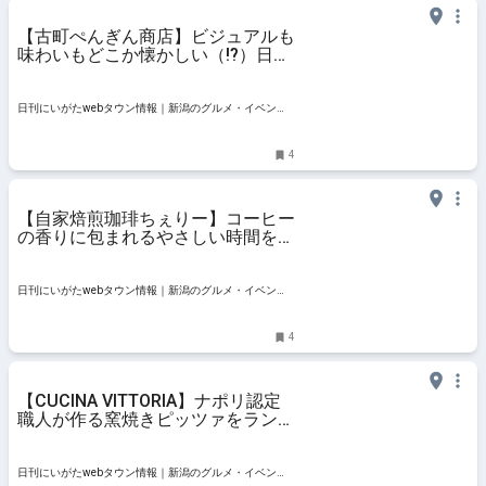
【古町ぺんぎん商店】ビジュアルも
味わいもどこか懐かしい（!?）日替
わり弁当の提供をスタート｜新潟市
中央区古町
日刊にいがたwebタウン情報｜新潟のグルメ・イベン
ト・おでかけ・街ネタを毎日更新
4
【自家焙煎珈琲ちぇりー】コーヒー
の香りに包まれるやさしい時間を過
ごして｜新潟市中央区古町
日刊にいがたwebタウン情報｜新潟のグルメ・イベン
ト・おでかけ・街ネタを毎日更新
4
【CUCINA VITTORIA】ナポリ認定
職人が作る窯焼きピッツァをランチ
で｜新潟市中央区古町
日刊にいがたwebタウン情報｜新潟のグルメ・イベン