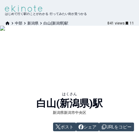
はじめて行く駅のことがわかる 行ってみたい街が見つかる
中部
新潟県
白山(新潟県)駅
841
views
11
はくさん
白山(新潟県)
駅
新潟県新潟市中央区
ポスト
シェア
URLをコピー