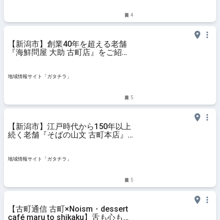
ト・おでかけ・街ネタを毎日更新
4
【新潟市】創業40年を超える老舗
『海鮮問屋 大助 古町店』をご紹
介！「ランチ海鮮丼」や「日替わり
定食」など“市場直送の海鮮グル
メ”がSNSで話題♪ - 地域情報サイト
地域情報サイト「ガタチラ」
「ガタチラ」
5
【新潟市】江戸時代から150年以上
続く老舗『そばの山文 古町本店』
をご紹介！「名物のみかさそば」や
「冬季限定の赤鍋うどん」がおすす
め♪ - 地域情報サイト「ガタチラ」
地域情報サイト「ガタチラ」
5
【古町通信 古町×Noism・dessert
café maru to shikaku】舌も心もと