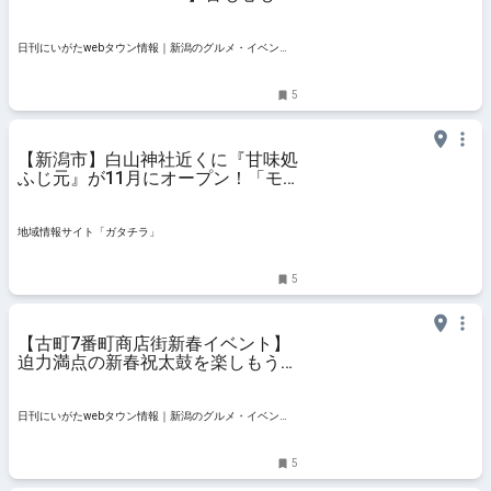
ろける、美しいデザートにうっとり
日刊にいがたwebタウン情報｜新潟のグルメ・イベン
ト・おでかけ・街ネタを毎日更新
5
【新潟市】白山神社近くに『甘味処
ふじ元』が11月にオープン！「モ
チモチのだんご」と「ランチ限定の
にゅうめん」が人気♪ - 地域情報サ
イト「ガタチラ」
地域情報サイト「ガタチラ」
5
【古町7番町商店街新春イベント】
迫力満点の新春祝太鼓を楽しもう。
恒例のお汁粉振る舞いも！
日刊にいがたwebタウン情報｜新潟のグルメ・イベン
ト・おでかけ・街ネタを毎日更新
5