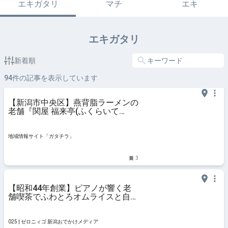
エキガタリ
マチ
エキ
エキガタリ
新着順
94
件の記事を表示しています
【新潟市中央区】燕背脂ラーメンの
老舗『関屋 福来亭(ふくらいて
い）』が7月19日に移転オープン！
古町エリアで新たに営業スタート♪
- ガタチラ｜みんなでつくる街メデ
地域情報サイト「ガタチラ」
ィア
3
【昭和44年創業】ピアノが響く老
舗喫茶でふわとろオムライスと自家
製プリンアラモードを味わう♪新潟
市中央区「喫茶MAKI(マキ)」 #オ
ムライス #デート #ピアノ #プリン
025 | ゼロニィゴ 新潟おでかけメディア