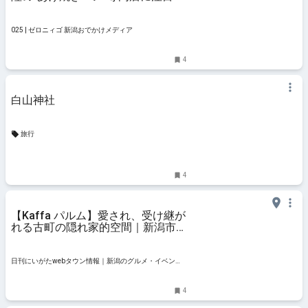
新潟市中央区「Cafe Paon-ぱお
ん-」 #カフェ #スイーツ #パン #
パン屋 #マルゲリータ #ランチ #揚
025 | ゼロニィゴ 新潟おでかけメディア
げパン
4
白山神社
旅行
4
【Kaffa パルム】愛され、受け継が
れる古町の隠れ家的空間｜新潟市中
央区古町
日刊にいがたwebタウン情報｜新潟のグルメ・イベン
ト・おでかけ・街ネタを毎日更新
4