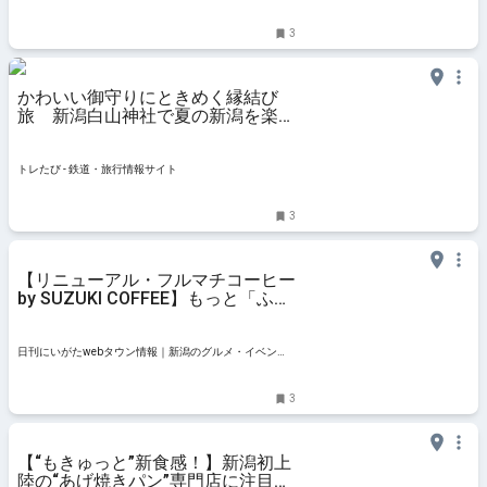
#ランチ #喫茶店
3
かわいい御守りにときめく縁結び
旅 新潟白山神社で夏の新潟を楽し
む【むすび鉄】 | トレたび - 鉄道・
旅行情報サイト
トレたび - 鉄道・旅行情報サイト
3
【リニューアル・フルマチコーヒー
by SUZUKI COFFEE】もっと「ふら
っと立ち寄りたくなるコーヒーショ
ップ」に｜新潟市中央区古町
日刊にいがたwebタウン情報｜新潟のグルメ・イベン
ト・おでかけ・街ネタを毎日更新
3
【“もきゅっと”新食感！】新潟初上
陸の“あげ焼きパン”専門店に注目！