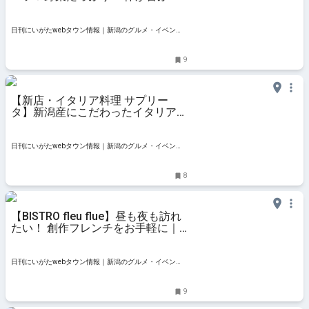
ルシースイーツをどうぞ｜新潟市中
央区信濃町
日刊にいがたwebタウン情報｜新潟のグルメ・イベン
ト・おでかけ・街ネタを毎日更新
9
【新店・イタリア料理 サプリー
タ】新潟産にこだわったイタリア料
理を肩ひじ張らずに楽しもう｜新潟
市中央区信濃町
日刊にいがたwebタウン情報｜新潟のグルメ・イベン
ト・おでかけ・街ネタを毎日更新
8
【BISTRO fleu flue】昼も夜も訪れ
たい！ 創作フレンチをお手軽に｜
新潟市中央区出来島・ビストロ フ
ルフル
日刊にいがたwebタウン情報｜新潟のグルメ・イベン
ト・おでかけ・街ネタを毎日更新
9