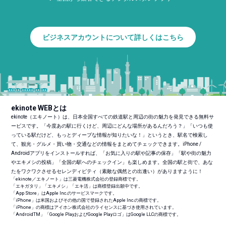
ビジネスアカウントについて詳しくはこちら
ekinote WEBとは
ekinote（エキノート）は、日本全国すべての鉄道駅と周辺の街の魅力を発見できる無料サ
ービスです。「今度あの駅に行くけど、周辺にどんな場所があるんだろう？」「いつも使
っている駅だけど、もっとディープな情報が知りたいな！」というとき、駅名で検索し
て、観光・グルメ・買い物・交通などの情報をまとめてチェックできます。iPhone /
Androidアプリをインストールすれば、「お気に入りの駅や記事の保存」「駅や街の魅力
やエキメシの投稿」「全国の駅へのチェックイン」も楽しめます。全国の駅と街で、あな
たをワクワクさせるセレンディピティ（素敵な偶然との出逢い）がありますように！
「ekinote／エキノート」は三菱電機株式会社の登録商標です。
「エキガタリ」「エキメシ」「エキ活」は商標登録出願中です。
「App Store」はApple Inc.のサービスマークです。
「iPhone」は米国およびその他の国で登録されたApple Inc.の商標です。
「iPhone」の商標はアイホン株式会社のライセンスに基づき使用されています。
「Android
TM
」「Google PlayおよびGoogle Playロゴ」はGoogle LLCの商標です。