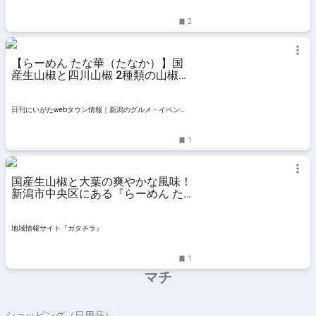
2
【らーめん たな華（たなか）】国
産生山椒と四川山椒 2種類の山椒が
決め手！体の芯からポカポカになれ
るマーボー麺｜新潟市中央区出来島
日刊にいがたwebタウン情報｜新潟のグルメ・イベン
ト・おでかけ・街ネタを毎日更新
1
国産生山椒と大葉の爽やかな風味！
新潟市中央区にある『らーめん た
な華』の人気マーボー麺を食べてみ
た！ - 地域情報サイト『ガタチラ』
地域情報サイト『ガタチラ』
1
マチ
ショッピング（日用品）