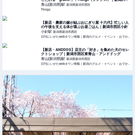
ーカルなWebマガジン
青山(新潟県)
駅
新潟県新潟市西区
Things
【新店・農家の嫁が結ぶおにぎり屋 十六代】忙しい人
の午後を支える体が喜ぶお昼ごはん｜新潟市西区小針
小針
駅
新潟県新潟市西区
日刊にいがたwebタウン情報｜新潟のグルメ・イベント・おでかけ・街ネタを毎日更新
【新店・ANDDOG】店主の「好き」を集めた犬のセレ
クトショップ｜新潟市西区東青山・アンドドッグ
青山(新潟県)
駅
新潟県新潟市西区
日刊にいがたwebタウン情報｜新潟のグルメ・イベント・おでかけ・街ネタを毎日更新