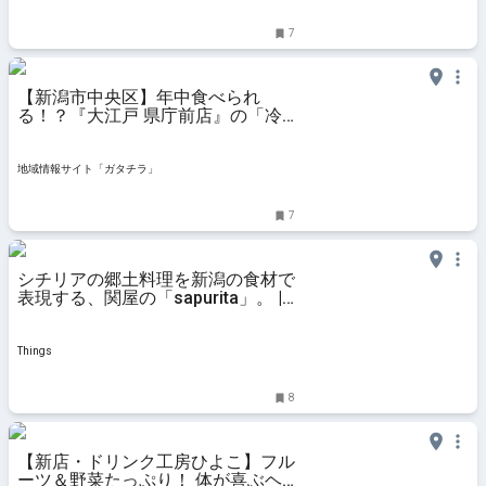
ュース情報をいち早くお届け。現役、OBの産業記者、経
済誌ライターらが独自で取材した県内企業、新鮮な話
7
題、地域情報を発信。新潟県内の経済ネタから新店
【新潟市中央区】年中食べられ
る！？『大江戸 県庁前店』の「冷
やし中華(特盛)」を堪能♪夏バテ対
策にピッタリな「タンメン 塩」も
ご紹介！ - 地域情報サイト「ガタチ
地域情報サイト「ガタチラ」
ラ」
7
シチリアの郷土料理を新潟の食材で
表現する、関屋の「sapurita」。 |
Things（シングス）｜新潟のロー
カルなWebマガジン
Things
8
【新店・ドリンク工房ひよこ】フル
ーツ＆野菜たっぷり！ 体が喜ぶヘ