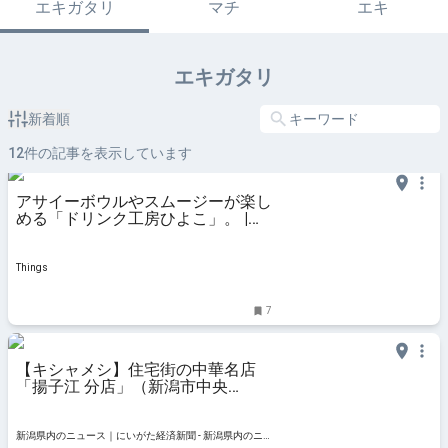
エキガタリ
マチ
エキ
エキガタリ
新着順
12
件の記事を表示しています
アサイーボウルやスムージーが楽し
める「ドリンク工房ひよこ」。 |
Things（シングス）｜新潟のロー
カルなWebマガジン
Things
7
【キシャメシ】住宅街の中華名店
「揚子江 分店」（新潟市中央
区）、定期的に食べたい五目炒飯の
品格ある美味さ - 新潟県内のニュー
ス｜にいがた経済新聞
新潟県内のニュース｜にいがた経済新聞 - 新潟県内のニ