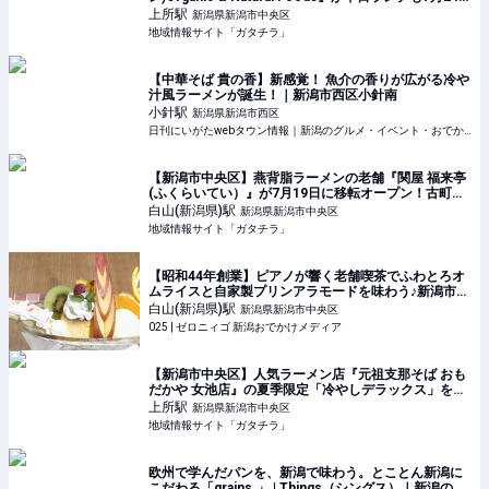
からスタート！「抗酸化☆レモンチキンカレー」と
上所
駅
新潟県新潟市中央区
「美容と健康を考えたプレート
地域情報サイト「ガタチラ」
【中華そば 貴の香】新感覚！ 魚介の香りが広がる冷や
汁風ラーメンが誕生！｜新潟市西区小針南
小針
駅
新潟県新潟市西区
日刊にいがたwebタウン情報｜新潟のグルメ・イベント・おでかけ・街ネタを毎日更新
【新潟市中央区】燕背脂ラーメンの老舗『関屋 福来亭
(ふくらいてい）』が7月19日に移転オープン！古町エ
リアで新たに営業スタート♪ - ガタチラ｜みんなでつく
白山(新潟県)
駅
新潟県新潟市中央区
る街メディア
地域情報サイト「ガタチラ」
【昭和44年創業】ピアノが響く老舗喫茶でふわとろオ
ムライスと自家製プリンアラモードを味わう♪新潟市中
央区「喫茶MAKI(マキ)」 #オムライス #デート #ピア
白山(新潟県)
駅
新潟県新潟市中央区
ノ #プリン #ランチ #喫茶店
025 | ゼロニィゴ 新潟おでかけメディア
【新潟市中央区】人気ラーメン店『元祖支那そば おも
だかや 女池店』の夏季限定「冷やしデラックス」を食
べに行こう♪ - ガタチラ｜みんなでつくる街メディア
上所
駅
新潟県新潟市中央区
地域情報サイト「ガタチラ」
欧州で学んだパンを、新潟で味わう。とことん新潟に
こだわる「grains.」 | Things（シングス）｜新潟のロ