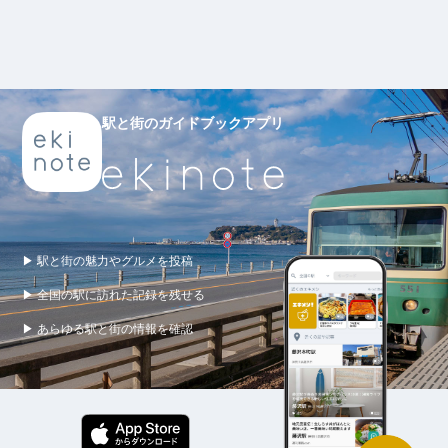
駅と街のガイドブックアプリ
▶ 駅と街の魅力やグルメを投稿
▶ 全国の駅に訪れた記録を残せる
▶ あらゆる駅と街の情報を確認