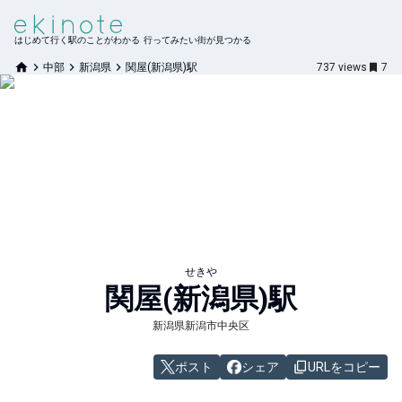
はじめて行く駅のことがわかる 行ってみたい街が見つかる
中部
新潟県
関屋(新潟県)駅
737
views
7
せきや
関屋(新潟県)
駅
新潟県新潟市中央区
ポスト
シェア
URLをコピー