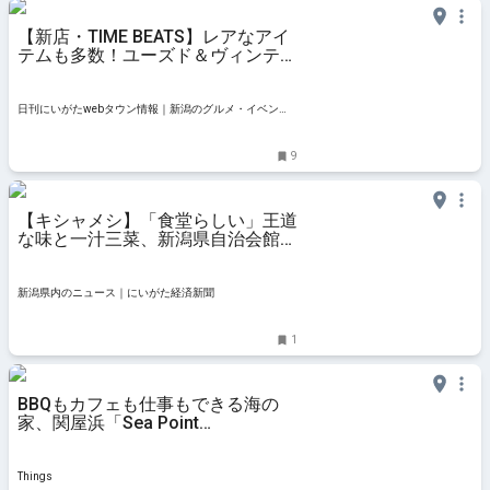
【新店・TIME BEATS】レアなアイ
テムも多数！ユーズド＆ヴィンテー
ジの腕時計専門店｜新潟市中央区美
咲町・タイムビーツ
日刊にいがたwebタウン情報｜新潟のグルメ・イベン
ト・おでかけ・街ネタを毎日更新
9
【キシャメシ】「食堂らしい」王道
な味と一汁三菜、新潟県自治会館
「キッチンひかり」の唐揚定食
新潟県内のニュース｜にいがた経済新聞
1
BBQもカフェも仕事もできる海の
家、関屋浜「Sea Point
NIIGATA」。 | Things（シングス）
｜新潟のローカルなWebマガジン
Things