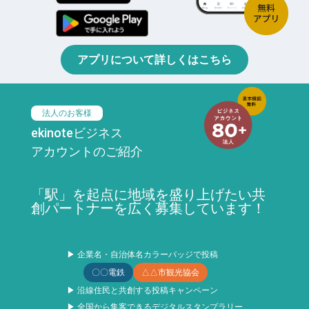
アプリについて詳しくはこちら
法人のお客様
ekinoteビジネス
アカウントのご紹介
「駅」を起点に地域を盛り上げたい共
創パートナーを広く募集しています！
▶ 企業名・自治体名カラーバッジで投稿
〇〇電鉄
△△市観光協会
▶ 沿線住民と共創する投稿キャンペーン
▶ 全国から集客できるデジタルスタンプラリー