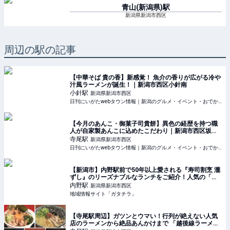
青山(新潟県)
駅
新潟県新潟市西区
周辺の駅の記事
【中華そば 貴の香】新感覚！ 魚介の香りが広がる冷や
汁風ラーメンが誕生！｜新潟市西区小針南
小針
駅
新潟県新潟市西区
日刊にいがたwebタウン情報｜新潟のグルメ・イベント・おでかけ・街ネタを毎日更新
【今月のあんこ・御菓子司貴餅】異色の経歴を持つ職
人が自家製あんこに込めたこだわり｜新潟市西区坂井
東
寺尾
駅
新潟県新潟市西区
日刊にいがたwebタウン情報｜新潟のグルメ・イベント・おでかけ・街ネタを毎日更新
【新潟市】内野駅前で50年以上愛される『寿司割烹 瀧
ずし』のリーズナブルなランチをご紹介！人気の「お
刺身定食・寿司10貫セット・ステーキランチ」を食べ
内野
駅
新潟県新潟市西区
に行こう♪ - ガタチラ｜みんなでつくる街メディア
地域情報サイト「ガタチラ」
【寺尾駅周辺】ガツンとウマい！行列が絶えない人気
店のラーメンから絶品あんかけまで 「越後線ラーメン