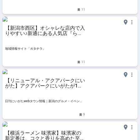
ト・おでかけ・街ネタを毎日更新
11
【新潟市西区】オシャレな店内で入
りやすい♪新通にある人気店『らー
めん源次郎』をご紹介！二郎系をア
レンジした「特じろう」が絶品♪ -
地域情報サイト「ガタチラ」
地域情報サイト「ガタチラ」
11
【リニューアル・アクアパークにい
がた】アクアパークにいがたが1年
の長期工事を経て営業再開｜新潟市
西区
日刊にいがたwebタウン情報｜新潟のグルメ・イベン
ト・おでかけ・街ネタを毎日更新
9
【横浜ラーメン 味濱家】味濱家の
新定番は、コクと香りを高めた至極