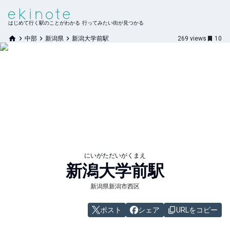
はじめて行く駅のことがわかる 行ってみたい街が見つかる
中部
新潟県
新潟大学前駅
269
views
10
にいがただいがくまえ
新潟大学前
駅
新潟県新潟市西区
ポスト
シェア
URLをコピー