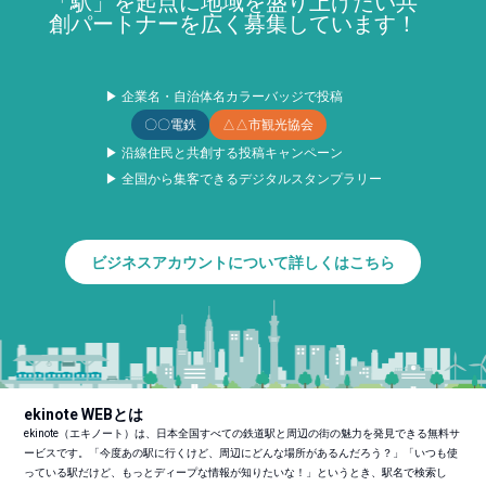
「駅」を起点に地域を盛り上げたい共
創パートナーを広く募集しています！
▶ 企業名・自治体名カラーバッジで投稿
〇〇電鉄
△△市観光協会
▶ 沿線住民と共創する投稿キャンペーン
▶ 全国から集客できるデジタルスタンプラリー
ビジネスアカウントについて詳しくはこちら
ekinote WEBとは
ekinote（エキノート）は、日本全国すべての鉄道駅と周辺の街の魅力を発見できる無料サ
ービスです。「今度あの駅に行くけど、周辺にどんな場所があるんだろう？」「いつも使
っている駅だけど、もっとディープな情報が知りたいな！」というとき、駅名で検索し