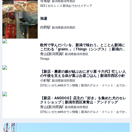
まとめ5選」 #あんかけ #こだわり #まとめ #チャーハ
寺尾
駅
新潟県新潟市西区
ン #ディナー #ランチ #中華そば #人気
025 | ゼロニィゴ 新潟おでかけメディア
旭湯
内野
駅
新潟県新潟市西区
欧州で学んだパンを、新潟で味わう。とことん新潟に
こだわる「grains.」 | Things（シングス）｜新潟のロ
ーカルなWebマガジン
青山(新潟県)
駅
新潟県新潟市西区
Things
【新店・農家の嫁が結ぶおにぎり屋 十六代】忙しい人
の午後を支える体が喜ぶお昼ごはん｜新潟市西区小針
小針
駅
新潟県新潟市西区
日刊にいがたwebタウン情報｜新潟のグルメ・イベント・おでかけ・街ネタを毎日更新
【新店・ANDDOG】店主の「好き」を集めた犬のセレ
クトショップ｜新潟市西区東青山・アンドドッグ
青山(新潟県)
駅
新潟県新潟市西区
日刊にいがたwebタウン情報｜新潟のグルメ・イベント・おでかけ・街ネタを毎日更新