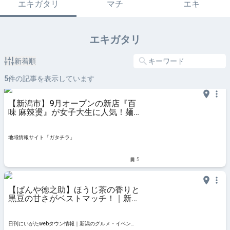
エキガタリ
マチ
エキ
エキガタリ
新着順
5
件の記事を表示しています
【新潟市】9月オープンの新店『百
味 麻辣燙』が女子大生に人気！麺
や具材をカスタマイズした“自分好
みの一杯”を満喫しよう♪ - 地域情報
サイト「ガタチラ」
地域情報サイト「ガタチラ」
5
【ぱんや徳之助】ほうじ茶の香りと
黒豆の甘さがベストマッチ！｜新潟
市西区新通南・ぱんやとくのすけ
日刊にいがたwebタウン情報｜新潟のグルメ・イベン