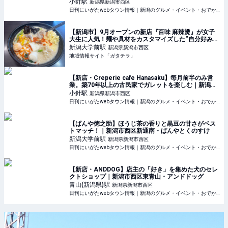
小針
駅
新潟県新潟市西区
日刊にいがたwebタウン情報｜新潟のグルメ・イベント・おでかけ・街ネタを毎日更新
【新潟市】9月オープンの新店『百味 麻辣燙』が女子
大生に人気！麺や具材をカスタマイズした“自分好みの
一杯”を満喫しよう♪ - 地域情報サイト「ガタチラ」
新潟大学前
駅
新潟県新潟市西区
地域情報サイト「ガタチラ」
【新店・Creperie cafe Hanasaku】毎月前半のみ営
業。築70年以上の古民家でガレットを楽しむ｜新潟市
西区小針・クレープリー カフェ ハナサク
小針
駅
新潟県新潟市西区
日刊にいがたwebタウン情報｜新潟のグルメ・イベント・おでかけ・街ネタを毎日更新
【ぱんや徳之助】ほうじ茶の香りと黒豆の甘さがベス
トマッチ！｜新潟市西区新通南・ぱんやとくのすけ
新潟大学前
駅
新潟県新潟市西区
日刊にいがたwebタウン情報｜新潟のグルメ・イベント・おでかけ・街ネタを毎日更新
【新店・ANDDOG】店主の「好き」を集めた犬のセレ
クトショップ｜新潟市西区東青山・アンドドッグ
青山(新潟県)
駅
新潟県新潟市西区
日刊にいがたwebタウン情報｜新潟のグルメ・イベント・おでかけ・街ネタを毎日更新