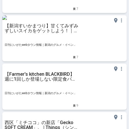
ト・おでかけ・街ネタを毎日更新
7
【新潟すいかまつり】甘くてみずみ
ずしいスイカをゲットしよう！｜新
潟市西区
日刊にいがたwebタウン情報｜新潟のグルメ・イベン
ト・おでかけ・街ネタを毎日更新
7
【Farmer's kitchen BLACKBIRD】
週に1回しか登場しない限定食パン
を見逃すな！｜新潟市西区黒埼・フ
ァーマーズ キッチン ブラックバー
ド
日刊にいがたwebタウン情報｜新潟のグルメ・イベン
ト・おでかけ・街ネタを毎日更新
9
西区「ミチココ」の新店「Gecko
SOFT CREAM」。 | Things（シン