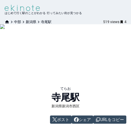
はじめて行く駅のことがわかる 行ってみたい街が見つかる
中部
新潟県
寺尾駅
519
views
4
てらお
寺尾
駅
新潟県新潟市西区
ポスト
シェア
URLをコピー