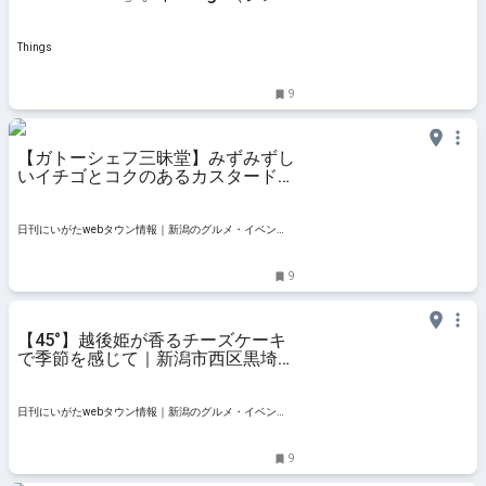
グス）｜新潟のローカルなWebマガ
ジン
Things
9
【ガトーシェフ三昧堂】みずみずし
いイチゴとコクのあるカスタードが
マッチする『越後姫のタルト』｜新
潟市西区寺尾前通
日刊にいがたwebタウン情報｜新潟のグルメ・イベン
ト・おでかけ・街ネタを毎日更新
9
【45°】越後姫が香るチーズケーキ
で季節を感じて｜新潟市西区黒埼・
ヨンジュウゴド
日刊にいがたwebタウン情報｜新潟のグルメ・イベン
ト・おでかけ・街ネタを毎日更新
9