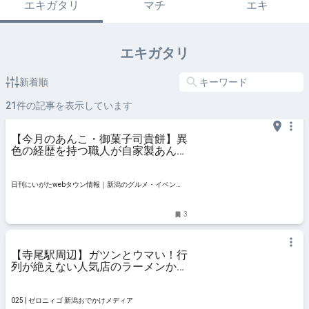
エキガタリ
マチ
エキ
エキガタリ
新着順
21
件の記事を表示しています
【今月のあんこ・御菓子司貴餅】異
色の経歴を持つ職人が自家製あんこ
に込めたこだわり｜新潟市西区坂井
東
日刊にいがたwebタウン情報｜新潟のグルメ・イベン
ト・おでかけ・街ネタを毎日更新
3
【寺尾駅周辺】ガツンとウマい！行
列が絶えない人気店のラーメンから
絶品あんかけまで 「越後線ラーメ
ンまとめ5選」 #あんかけ #こだわ
り #まとめ #チャーハン #ディナー
025 | ゼロニィゴ 新潟おでかけメディア