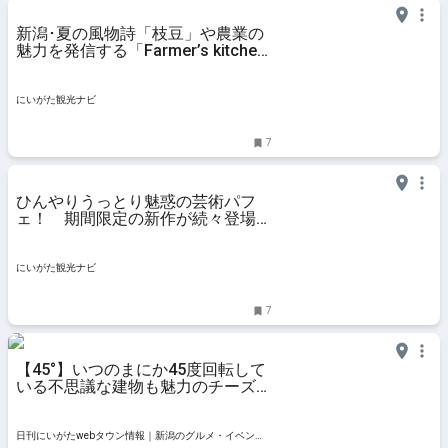
新潟･夏の風物詩「枝豆」や農業の
魅力を発信する「Farmer’s kitchen
BLACKBIRD」で、「おいしい」の
背景に感動！／新潟市
にいがた観光ナビ
7
ひんやりうっとり魅惑の芸術パフ
ェ！ 期間限定の新作が続々登場
「ショコラトリーノワルージュ」／
新潟市
にいがた観光ナビ
7
【45°】いつのまにか45度回転して
いる不思議な建物も魅力のチーズケ
ーキ専門店｜新潟市西区黒埼・ヨン
ジュウゴド
日刊にいがたwebタウン情報｜新潟のグルメ・イベン