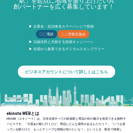
「駅」を起点に地域を盛り上げたい共
創パートナーを広く募集しています！
▶ 企業名・自治体名カラーバッジで投稿
〇〇電鉄
△△市観光協会
▶ 沿線住民と共創する投稿キャンペーン
▶ 全国から集客できるデジタルスタンプラリー
ビジネスアカウントについて詳しくはこちら
ekinote WEBとは
ekinote（エキノート）は、日本全国すべての鉄道駅と周辺の街の魅力を発見できる無料サ
ービスです。「今度あの駅に行くけど、周辺にどんな場所があるんだろう？」「いつも使
っている駅だけど、もっとディープな情報が知りたいな！」というとき、駅名で検索し