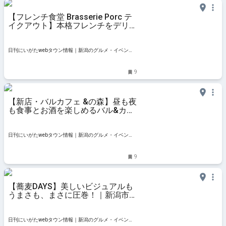
【フレンチ食堂 Brasserie Porc テ
イクアウト】本格フレンチをデリで
リーズナブルに｜新潟市西区坂井東
日刊にいがたwebタウン情報｜新潟のグルメ・イベン
ト・おでかけ・街ネタを毎日更新
9
【新店・バルカフェ &の森】昼も夜
も食事とお酒を楽しめるバル&カフ
ェ｜新潟市西区坂井東・アンドのも
り
日刊にいがたwebタウン情報｜新潟のグルメ・イベン
ト・おでかけ・街ネタを毎日更新
9
【蕎麦DAYS】美しいビジュアルも
うまさも、まさに圧巻！｜新潟市西
区・そばデイズ
日刊にいがたwebタウン情報｜新潟のグルメ・イベン