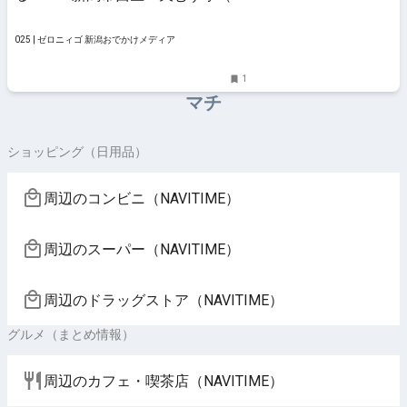
麦DAYS）」＃にいがた見っけたい
#にいがた見っけたい #モーニング
#ランチ #天むす #日高優希アナウ
025 | ゼロニィゴ 新潟おでかけメディア
ンサー
1
マチ
ショッピング（日用品）
周辺のコンビニ（NAVITIME）
周辺のスーパー（NAVITIME）
周辺のドラッグストア（NAVITIME）
グルメ（まとめ情報）
周辺のカフェ・喫茶店（NAVITIME）