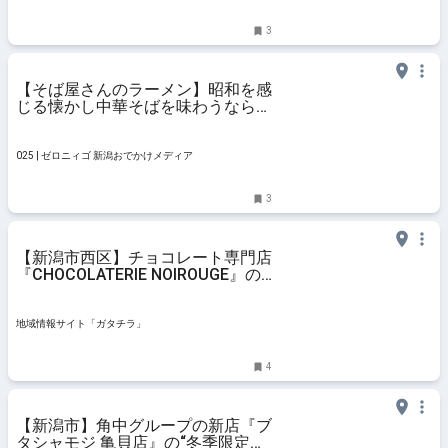
#ランチ #中華そば #人気
3
【そば屋さんのラーメン】昭和を感
じる懐かし中華そばを味わうならコ
コ！そば店らしい天丼セットも♪ 新
潟市西区「そば処 山よし」 #さっ
ぱり #ダシ #中華そば #出汁 #塩ラ
025 | ゼロニィゴ 新潟おでかけメディア
ーメン #天ぷら #天丼 #
3
【新潟市西区】チョコレート専門店
『CHOCOLATERIE NOIROUGE』の
サロンが4月15日にオープン！パフ
ェやアシェットデセールを提供♪ -
ガタチラ｜みんなでつくる街メディ
地域情報サイト「ガタチラ」
ア
4
【新潟市】角中グループの新店『ブ
タシャモジ 亀貝店』の“冬季限定メ