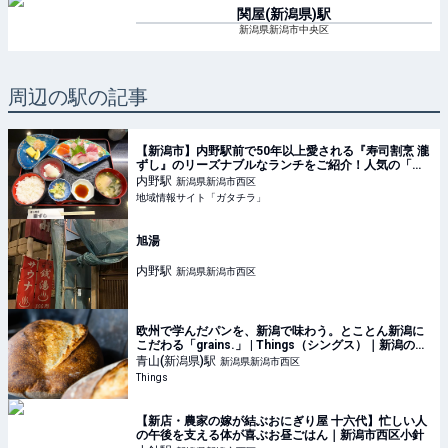
関屋(新潟県)
駅
新潟県新潟市中央区
周辺の駅の記事
【新潟市】内野駅前で50年以上愛される『寿司割烹 瀧
ずし』のリーズナブルなランチをご紹介！人気の「お
刺身定食・寿司10貫セット・ステーキランチ」を食べ
内野
駅
新潟県新潟市西区
に行こう♪ - ガタチラ｜みんなでつくる街メディア
地域情報サイト「ガタチラ」
旭湯
内野
駅
新潟県新潟市西区
欧州で学んだパンを、新潟で味わう。とことん新潟に
こだわる「grains.」 | Things（シングス）｜新潟のロ
ーカルなWebマガジン
青山(新潟県)
駅
新潟県新潟市西区
Things
【新店・農家の嫁が結ぶおにぎり屋 十六代】忙しい人
の午後を支える体が喜ぶお昼ごはん｜新潟市西区小針