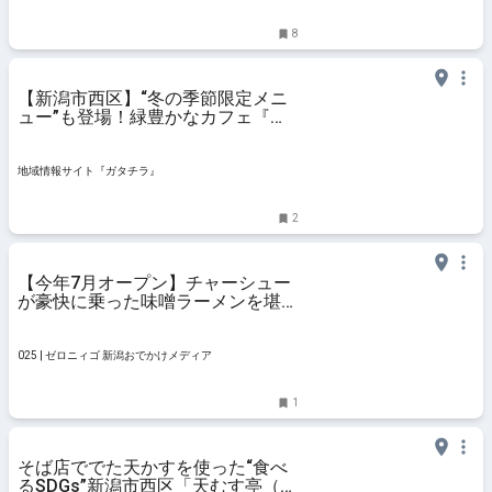
ト・おでかけ・街ネタを毎日更新
8
【新潟市西区】“冬の季節限定メニ
ュー”も登場！緑豊かなカフェ『小
さな森珈琲 新潟寺尾台店』をご紹
介♪ - 地域情報サイト『ガタチラ』
地域情報サイト『ガタチラ』
2
【今年7月オープン】チャーシュー
が豪快に乗った味噌ラーメンを堪能
しよう！新潟市西区「らーめん家和
玄 寺尾台店」 #チャーシュー #ラ
ンチ #味噌 #新店 #醤油
025 | ゼロニィゴ 新潟おでかけメディア
1
そば店ででた天かすを使った“食べ
るSDGs”新潟市西区「天むす亭（蕎