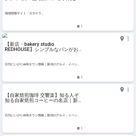
ニュー”が人気！「もつニラソバ」
を食べられるのは3月頃まで♪ - 地域
情報サイト「ガタチラ」
地域情報サイト「ガタチラ」
5
【新店・bakery studio
REDHOUSE】シンプルなパンがお
すすめ。真っ赤なパン屋さん｜新潟
市西区黒埼・ベーカリースタジオ
レッドハウス
日刊にいがたwebタウン情報｜新潟のグルメ・イベン
ト・おでかけ・街ネタを毎日更新
5
【自家焙煎珈琲 交響楽】知る人ぞ
知る自家焙煎コーヒーの名店｜新潟
市西区寺尾東
日刊にいがたwebタウン情報｜新潟のグルメ・イベン
ト・おでかけ・街ネタを毎日更新
5