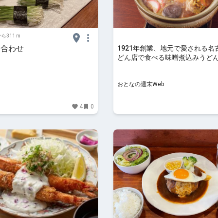
ら311 m
り合わせ
1921年創業、地元で愛される名
どん店で食べる味噌煮込みうど
がらの味で最高だった
おとなの週末Web
4
0