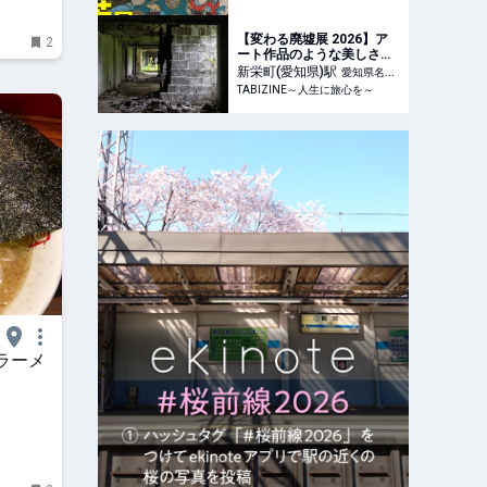
TABIZINE～人生に旅心を
～
【変わる廃墟展 2026】ア
2
ート作品のような美しさ！
公式図録やオリジナルグッ
新栄町(愛知県)
駅
愛知県名古
ズ販売も｜東京＆名古屋 |
TABIZINE～人生に旅心を～
屋市東区
TABIZINE～人生に旅心を
～
ラーメ