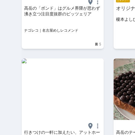
エキメシ！
オリジ
高岳の「ボンド」はグルメ界隈が思わず
沸き立つ注目度抜群のピッツェリア
榎本よし
ナゴレコ｜名古屋めしレコメンド
5
行きつけの一軒に加えたい、アットホー
高岳のテ