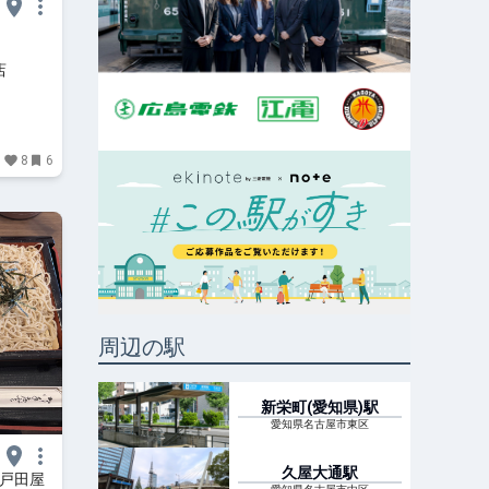
店
8
6
周辺の駅
新栄町(愛知県)
駅
愛知県名古屋市東区
久屋大通
駅
・戸田屋