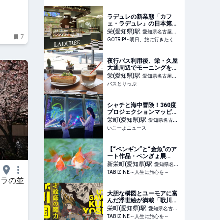
ラデュレの新業態「カフ
ェ・ラデュレ」の日本第一
号店が名古屋ラシックにオ
栄(愛知県)
駅
愛知県名古屋市
7
ープン - GOTRIP!
GOTRIP! - 明日、旅に行きたくなるメディア
中区
夜行バス利用後、栄・久屋
大通周辺でモーニングを食
べるならここ！ レトロな純
栄(愛知県)
駅
愛知県名古屋市
喫茶やコーヒーにこだわっ
バスとりっぷ
中区
たカフェを紹介
シャチと海中冒険！360度
プロジェクションマッピン
グで夜景が海に 名古屋テ
栄町(愛知県)
駅
愛知県名古屋
レビ塔
いこーよニュース
市中区
【“ペンギン”と“金魚”のア
ート作品・ペンぎょ展
2026】涼を届ける癒やし作
新栄町(愛知県)
駅
愛知県名古
品が東京と名古屋に集結！ |
TABIZINE～人生に旅心を～
屋市東区
TABIZINE～人生に旅心を
クラの並
～
大胆な構図とユーモアに富
んだ浮世絵が満載「歌川国
芳展―奇才絵師の魔力」開
栄町(愛知県)
駅
愛知県名古屋
催｜愛知県美術館 |
TABIZINE～人生に旅心を～
市中区