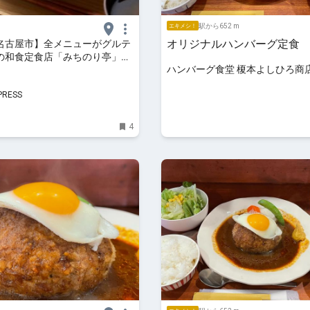
駅から652 m
エキメシ！
オリジナルハンバーグ定食
名古屋市】全メニューがグルテ
の和食定食店「みちのり亭」名
ハンバーグ食堂 榎本よしひろ商
に2号店オープン
PRESS
4