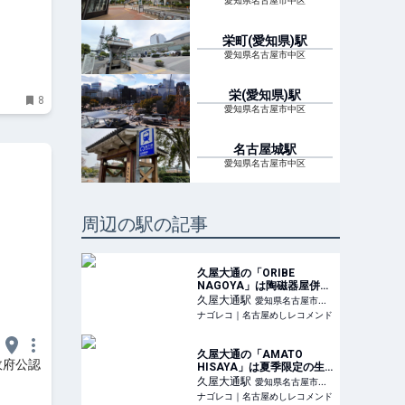
愛知県名古屋市中区
栄町(愛知県)
駅
愛知県名古屋市中区
栄(愛知県)
駅
8
愛知県名古屋市中区
名古屋城
駅
愛知県名古屋市中区
周辺の駅の記事
久屋大通の「ORIBE
NAGOYA」は陶磁器屋併設
のおしゃれカフェ
久屋大通
駅
愛知県名古屋市中
ナゴレコ｜名古屋めしレコメンド
区
久屋大通の「AMATO
政府公認
HISAYA」は夏季限定の生
桃かき氷店
久屋大通
駅
愛知県名古屋市中
ナゴレコ｜名古屋めしレコメンド
区