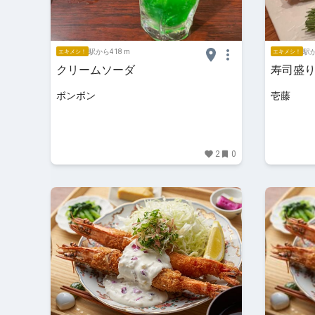
駅から418 m
駅か
エキメシ！
エキメシ！
クリームソーダ
寿司盛
ボンボン
壱藤
2
0