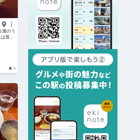
古屋のう
んは昔な
4