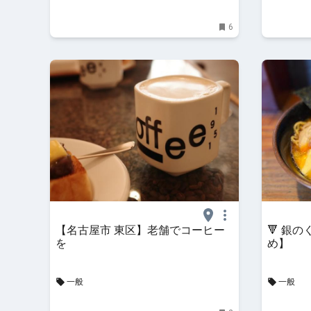
6
【名古屋市 東区】老舗でコーヒー
🔻 銀
を
め】
一般
一般