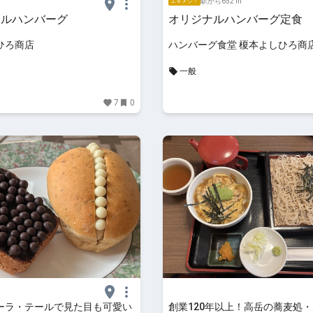
駅から652 m
エキメシ！
ナルハンバーグ
オリジナルハンバーグ定食
ひろ商店
ハンバーグ食堂 榎本よしひろ商
一般
7
0
ーラ・テールで見た目も可愛い
創業120年以上！高岳の蕎麦処