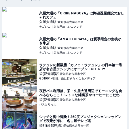
久屋大通の「ORIBE NAGOYA」は陶磁器屋併設のおし
ゃれカフェ
久屋大通
駅
愛知県名古屋市中区
ナゴレコ｜名古屋めしレコメンド
久屋大通の「AMATO HISAYA」は夏季限定の生桃か
き氷店
久屋大通
駅
愛知県名古屋市中区
ナゴレコ｜名古屋めしレコメンド
ラデュレの新業態「カフェ・ラデュレ」の日本第一号
店が名古屋ラシックにオープン - GOTRIP!
栄(愛知県)
駅
愛知県名古屋市中区
GOTRIP! - 明日、旅に行きたくなるメディア
夜行バス利用後、栄・久屋大通周辺でモーニングを食
べるならここ！ レトロな純喫茶やコーヒーにこだわっ
たカフェを紹介
栄(愛知県)
駅
愛知県名古屋市中区
バスとりっぷ
シャチと海中冒険！360度プロジェクションマッピン
グで夜景が海に 名古屋テレビ塔
栄町(愛知県)
駅
愛知県名古屋市中区