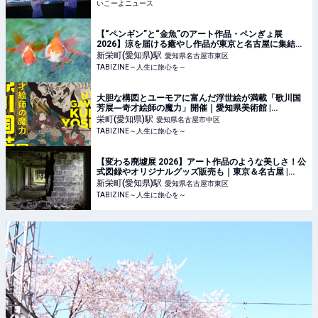
いこーよニュース
【“ペンギン”と“金魚”のアート作品・ペンぎょ展
2026】涼を届ける癒やし作品が東京と名古屋に集結！
| TABIZINE～人生に旅心を～
新栄町(愛知県)
駅
愛知県名古屋市東区
TABIZINE～人生に旅心を～
大胆な構図とユーモアに富んだ浮世絵が満載「歌川国
芳展―奇才絵師の魔力」開催｜愛知県美術館 |
TABIZINE～人生に旅心を～
栄町(愛知県)
駅
愛知県名古屋市中区
TABIZINE～人生に旅心を～
【変わる廃墟展 2026】アート作品のような美しさ！公
式図録やオリジナルグッズ販売も｜東京＆名古屋 |
TABIZINE～人生に旅心を～
新栄町(愛知県)
駅
愛知県名古屋市東区
TABIZINE～人生に旅心を～