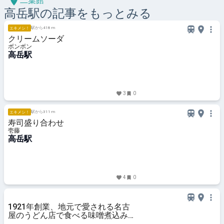
二葉館
高岳
駅の記事をもっとみる
駅から418 m
エキメシ！
クリームソーダ
ボンボン
高岳駅
3
0
駅から311 m
エキメシ！
寿司盛り合わせ
壱藤
高岳駅
4
0
1921年創業、地元で愛される名古
屋のうどん店で食べる味噌煮込みう
どんは昔ながらの味で最高だった