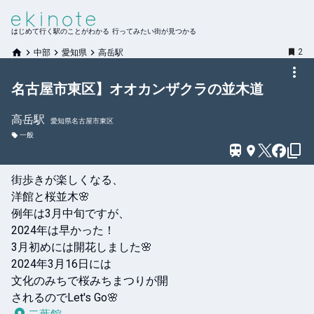
はじめて行く駅のことがわかる 行ってみたい街が見つかる
2
中部
愛知県
高岳駅
名古屋市東区】オオカンザクラの並木道
高岳
駅
愛知県名古屋市東区
一般
街歩きが楽しくなる、

洋館と桜並木🌸

例年は3月中旬ですが、

2024年は早かった！

3月初めには開花しました🌸

2024年3月16日には

文化のみちで桜みちまつりが開

されるのでLet's Go🌸