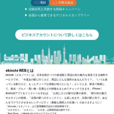
〇〇電鉄
△△市観光協会
▶ 沿線住民と共創する投稿キャンペーン
▶ 全国から集客できるデジタルスタンプラリー
ビジネスアカウントについて詳しくはこちら
ekinote WEBとは
ekinote（エキノート）は、日本全国すべての鉄道駅と周辺の街の魅力を発見できる無料サ
ービスです。「今度あの駅に行くけど、周辺にどんな場所があるんだろう？」「いつも使
っている駅だけど、もっとディープな情報が知りたいな！」というとき、駅名で検索し
て、観光・グルメ・買い物・交通などの情報をまとめてチェックできます。iPhone /
Androidアプリをインストールすれば、「お気に入りの駅や記事の保存」「駅や街の魅力
やエキメシの投稿」「全国の駅へのチェックイン」も楽しめます。全国の駅と街で、あな
たをワクワクさせるセレンディピティ（素敵な偶然との出逢い）がありますように！
「ekinote／エキノート」は三菱電機株式会社の登録商標です。
「エキガタリ」「エキメシ」「エキ活」は商標登録出願中です。
「App Store」はApple Inc.のサービスマークです。