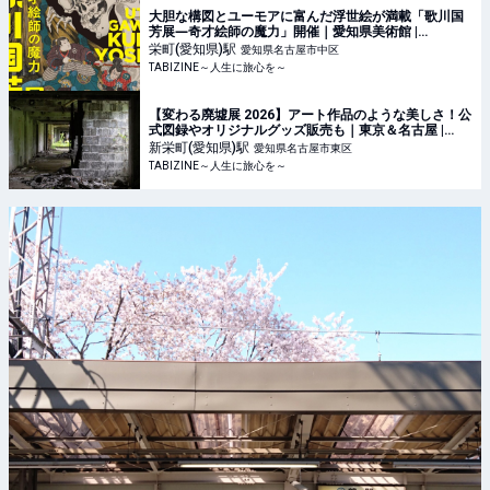
大胆な構図とユーモアに富んだ浮世絵が満載「歌川国
芳展―奇才絵師の魔力」開催｜愛知県美術館 |
TABIZINE～人生に旅心を～
栄町(愛知県)
駅
愛知県名古屋市中区
TABIZINE～人生に旅心を～
【変わる廃墟展 2026】アート作品のような美しさ！公
式図録やオリジナルグッズ販売も｜東京＆名古屋 |
TABIZINE～人生に旅心を～
新栄町(愛知県)
駅
愛知県名古屋市東区
TABIZINE～人生に旅心を～