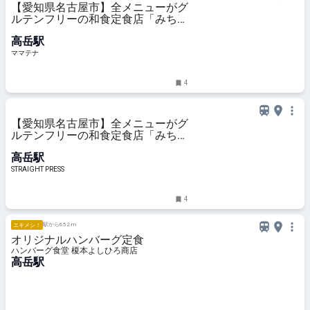
【愛知県名古屋市】全メニューがグ
ルテンフリーの和食定食店「みちの
り亭」名古屋・泉に2号店オープン
高岳駅
| ママテナ
ママテナ
4
【愛知県名古屋市】全メニューがグ
ルテンフリーの和食定食店「みちの
り亭」名古屋・泉に2号店オープン
高岳駅
STRAIGHT PRESS
4
駅から652 m
エキメシ！
オリジナルハンバーグ定食
ハンバーグ食堂 榎本よしひろ商店
高岳駅