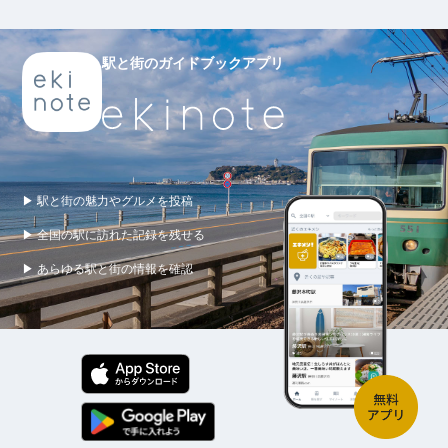
駅と街のガイドブックアプリ
▶ 駅と街の魅力やグルメを投稿
▶ 全国の駅に訪れた記録を残せる
▶ あらゆる駅と街の情報を確認