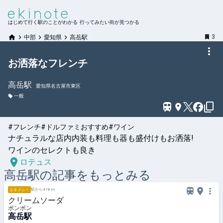
はじめて行く駅のことがわかる 行ってみたい街が見つかる
3
中部
愛知県
高岳駅
お洒落なフレンチ
高岳
駅
愛知県名古屋市東区
一般
#フレンチ
#ドルファミおすすめ
#ワイン
ナチュラルな店内内装も料理も器も盛付けもお洒落!

ロテュス
高岳
駅の記事をもっとみる
駅から418 m
エキメシ！
クリームソーダ
ボンボン
高岳駅