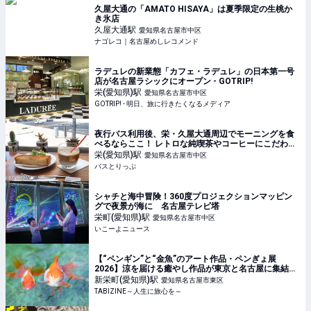
久屋大通の「AMATO HISAYA」は夏季限定の生桃か
き氷店
久屋大通
駅
愛知県名古屋市中区
ナゴレコ｜名古屋めしレコメンド
ラデュレの新業態「カフェ・ラデュレ」の日本第一号
店が名古屋ラシックにオープン - GOTRIP!
栄(愛知県)
駅
愛知県名古屋市中区
GOTRIP! - 明日、旅に行きたくなるメディア
夜行バス利用後、栄・久屋大通周辺でモーニングを食
べるならここ！ レトロな純喫茶やコーヒーにこだわっ
たカフェを紹介
栄(愛知県)
駅
愛知県名古屋市中区
バスとりっぷ
シャチと海中冒険！360度プロジェクションマッピン
グで夜景が海に 名古屋テレビ塔
栄町(愛知県)
駅
愛知県名古屋市中区
いこーよニュース
【“ペンギン”と“金魚”のアート作品・ペンぎょ展
2026】涼を届ける癒やし作品が東京と名古屋に集結！
| TABIZINE～人生に旅心を～
新栄町(愛知県)
駅
愛知県名古屋市東区
TABIZINE～人生に旅心を～