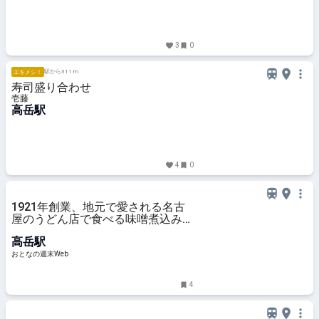
3
0
駅から311 m
エキメシ！
寿司盛り合わせ
壱藤
高岳駅
4
0
1921年創業、地元で愛される名古
屋のうどん店で食べる味噌煮込みう
どんは昔ながらの味で最高だった
高岳駅
おとなの週末Web
4