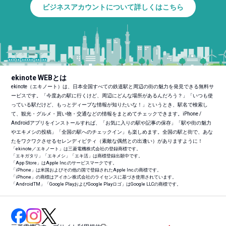
ビジネスアカウントについて詳しくはこちら
ekinote WEBとは
ekinote（エキノート）は、日本全国すべての鉄道駅と周辺の街の魅力を発見できる無料サ
ービスです。「今度あの駅に行くけど、周辺にどんな場所があるんだろう？」「いつも使
っている駅だけど、もっとディープな情報が知りたいな！」というとき、駅名で検索し
て、観光・グルメ・買い物・交通などの情報をまとめてチェックできます。iPhone /
Androidアプリをインストールすれば、「お気に入りの駅や記事の保存」「駅や街の魅力
やエキメシの投稿」「全国の駅へのチェックイン」も楽しめます。全国の駅と街で、あな
たをワクワクさせるセレンディピティ（素敵な偶然との出逢い）がありますように！
「ekinote／エキノート」は三菱電機株式会社の登録商標です。
「エキガタリ」「エキメシ」「エキ活」は商標登録出願中です。
「App Store」はApple Inc.のサービスマークです。
「iPhone」は米国およびその他の国で登録されたApple Inc.の商標です。
「iPhone」の商標はアイホン株式会社のライセンスに基づき使用されています。
「Android
TM
」「Google PlayおよびGoogle Playロゴ」はGoogle LLCの商標です。