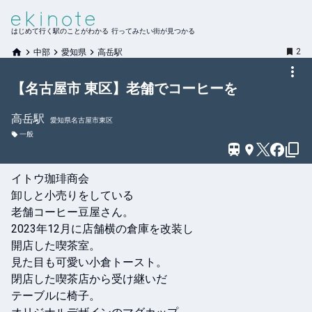
はじめて行く駅のことがわかる 行ってみたい街が見つかる
2
中部
愛知県
高岳駅
【名古屋市 東区】老舗でコーヒーを
高岳
駅
愛知県名古屋市東区
一般
イトウ珈琲商会

卸しと小売りをしている

老舗コーヒー豆屋さん。

2023年12月に店舗横の倉庫を改装し

開店した喫茶室。

見た目も可愛い小倉トースト。

閉店した喫茶店から受け継いだ

テーブルに椅子。
