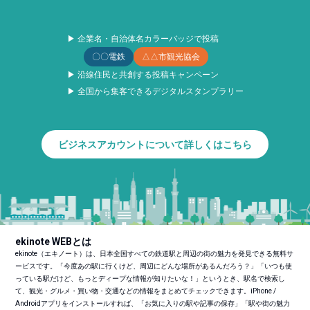
▶ 企業名・自治体名カラーバッジで投稿
〇〇電鉄
△△市観光協会
▶ 沿線住民と共創する投稿キャンペーン
▶ 全国から集客できるデジタルスタンプラリー
ビジネスアカウントについて詳しくはこちら
ekinote WEBとは
ekinote（エキノート）は、日本全国すべての鉄道駅と周辺の街の魅力を発見できる無料サ
ービスです。「今度あの駅に行くけど、周辺にどんな場所があるんだろう？」「いつも使
っている駅だけど、もっとディープな情報が知りたいな！」というとき、駅名で検索し
て、観光・グルメ・買い物・交通などの情報をまとめてチェックできます。iPhone /
Androidアプリをインストールすれば、「お気に入りの駅や記事の保存」「駅や街の魅力