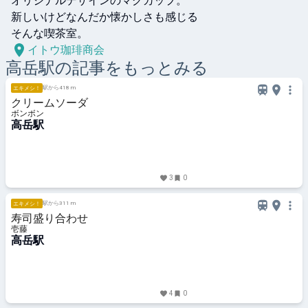
オリジナルデザインのマグカップ。

新しいけどなんだか懐かしさも感じる

そんな喫茶室。
イトウ珈琲商会
高岳
駅の記事をもっとみる
駅から418 m
エキメシ！
クリームソーダ
ボンボン
高岳駅
3
0
駅から311 m
エキメシ！
寿司盛り合わせ
壱藤
高岳駅
4
0