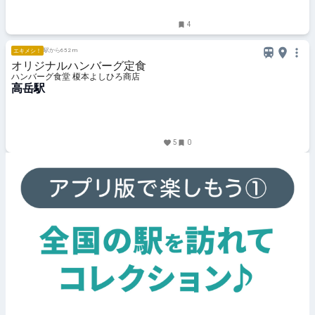
4
駅から652 m
エキメシ！
オリジナルハンバーグ定食
ハンバーグ食堂 榎本よしひろ商店
高岳駅
5
0