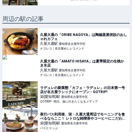
周辺の駅の記事
久屋大通の「ORIBE NAGOYA」は陶磁器屋併設のおし
ゃれカフェ
久屋大通
駅
愛知県名古屋市中区
ナゴレコ｜名古屋めしレコメンド
久屋大通の「AMATO HISAYA」は夏季限定の生桃か
き氷店
久屋大通
駅
愛知県名古屋市中区
ナゴレコ｜名古屋めしレコメンド
ラデュレの新業態「カフェ・ラデュレ」の日本第一号
店が名古屋ラシックにオープン - GOTRIP!
栄(愛知県)
駅
愛知県名古屋市中区
GOTRIP! - 明日、旅に行きたくなるメディア
夜行バス利用後、栄・久屋大通周辺でモーニングを食
べるならここ！ レトロな純喫茶やコーヒーにこだわっ
たカフェを紹介
栄(愛知県)
駅
愛知県名古屋市中区
バスとりっぷ