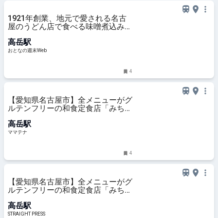
1921年創業、地元で愛される名古
屋のうどん店で食べる味噌煮込みう
どんは昔ながらの味で最高だった
高岳駅
おとなの週末Web
4
【愛知県名古屋市】全メニューがグ
ルテンフリーの和食定食店「みちの
り亭」名古屋・泉に2号店オープン
高岳駅
| ママテナ
ママテナ
4
【愛知県名古屋市】全メニューがグ
ルテンフリーの和食定食店「みちの
り亭」名古屋・泉に2号店オープン
高岳駅
STRAIGHT PRESS