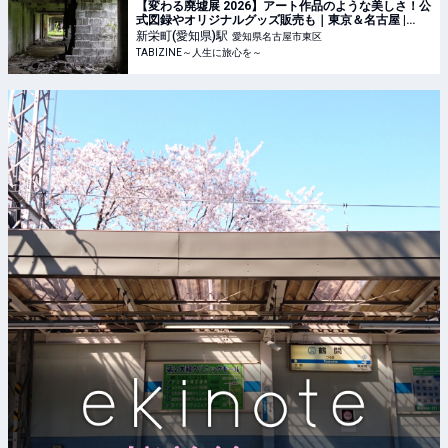
【変わる廃墟展 2026】アート作品のような美しさ！公
式図録やオリジナルグッズ販売も｜東京＆名古屋 |
TABIZINE～人生に旅心を～
新栄町(愛知県)
駅
愛知県名古屋市東区
TABIZINE～人生に旅心を～