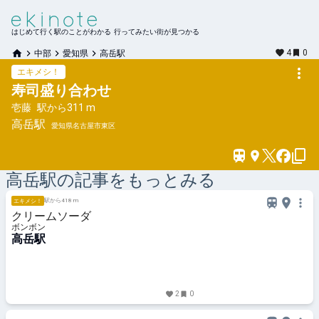
はじめて行く駅のことがわかる 行ってみたい街が見つかる
4
0
中部
愛知県
高岳駅
エキメシ！
寿司盛り合わせ
壱藤
駅から
311 m
高岳
駅
愛知県名古屋市東区
高岳
駅の記事をもっとみる
駅から418 m
エキメシ！
クリームソーダ
ボンボン
高岳駅
2
0