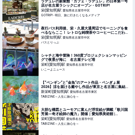
ラデュレの新業態「カフェ・ラデュレ」の日本第一号
店が名古屋ラシックにオープン - GOTRIP!
栄(愛知県)
駅
愛知県名古屋市中区
GOTRIP! - 明日、旅に行きたくなるメディア
夜行バス利用後、栄・久屋大通周辺でモーニングを食
べるならここ！ レトロな純喫茶やコーヒーにこだわっ
たカフェを紹介
栄(愛知県)
駅
愛知県名古屋市中区
バスとりっぷ
シャチと海中冒険！360度プロジェクションマッピン
グで夜景が海に 名古屋テレビ塔
栄町(愛知県)
駅
愛知県名古屋市中区
いこーよニュース
【“ペンギン”と“金魚”のアート作品・ペンぎょ展
2026】涼を届ける癒やし作品が東京と名古屋に集結！
| TABIZINE～人生に旅心を～
新栄町(愛知県)
駅
愛知県名古屋市東区
TABIZINE～人生に旅心を～
大胆な構図とユーモアに富んだ浮世絵が満載「歌川国
芳展―奇才絵師の魔力」開催｜愛知県美術館 |
TABIZINE～人生に旅心を～
栄町(愛知県)
駅
愛知県名古屋市中区
TABIZINE～人生に旅心を～