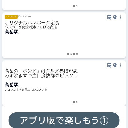
4
駅から652 m
エキメシ！
オリジナルハンバーグ定食
ハンバーグ食堂 榎本よしひろ商店
高岳駅
5
0
高岳の「ボンド」はグルメ界隈が思
わず沸き立つ注目度抜群のピッツェ
リア
高岳駅
ナゴレコ｜名古屋めしレコメンド
5