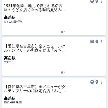
1921年創業、地元で愛される名古
屋のうどん店で食べる味噌煮込みう
どんは昔ながらの味で最高だった
高岳駅
おとなの週末Web
4
【愛知県名古屋市】全メニューがグ
ルテンフリーの和食定食店「みちの
り亭」名古屋・泉に2号店オープン
高岳駅
| ママテナ
ママテナ
4
【愛知県名古屋市】全メニューがグ
ルテンフリーの和食定食店「みちの
り亭」名古屋・泉に2号店オープン
高岳駅
STRAIGHT PRESS