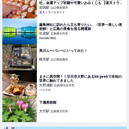
社」金運アップ祈願や可愛いおみくじも 【楽天トラベ
ル】
岩国
駅
山口県岩国市
楽天トラベルガイド
厳島神社に訪れたら立ち寄りたい。〈世界一美しい美
術館〉と広島の美食を巡る開運旅
玖波
駅
広島県大竹市
Hanako Web
美川ムーバレーにいってみた！
根笠
駅
山口県岩国市
まさに異空間！！廿日市大野にあるbb:geekで未知の
世界に触れてきました
大野浦
駅
広島県廿日市市
ペコマガ
下瀬美術館
大竹
駅
広島県大竹市