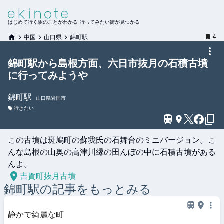
はじめて行く駅のことがわかる 行ってみたい街が見つかる
4
中国
山口県
錦町駅
錦町駅から島根方面、六日市抜月の石積古墳
に行ってみようや
錦町
駅
山口県岩国市
行きたい
この古墳は斑鳩町の蘇我氏の石舞台のミニバージョン。こ
んな島根の山奥の高津川縁の田んぼの中に石積古墳がある
んよ。
吉賀町抜月古墳
錦町
駅の記事をもっとみる
静かで綺麗な町