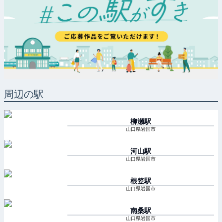
周辺の駅
柳瀬
駅
山口県岩国市
河山
駅
山口県岩国市
根笠
駅
山口県岩国市
南桑
駅
山口県岩国市