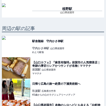
椋野
駅
山口県岩国市
周辺の駅の記事
駅舎随録 守内かさ神駅
守内かさ神
駅
山口県岩国市
れとろ駅舎
【山口カフェ】『麻里布珈琲』岩国市の人気喫茶店｜
奇跡の厚切りレアかつサンドが名物 | ママテナ
岩国
駅
山口県岩国市
ママテナ
日帰り広島の旅〜絶景の下瀬美術館へ
玖波
駅
広島県大竹市
45歳からの心のラグジュアリーメディア
【山口県岩国市】本物のシロヘビにも会える「白蛇神