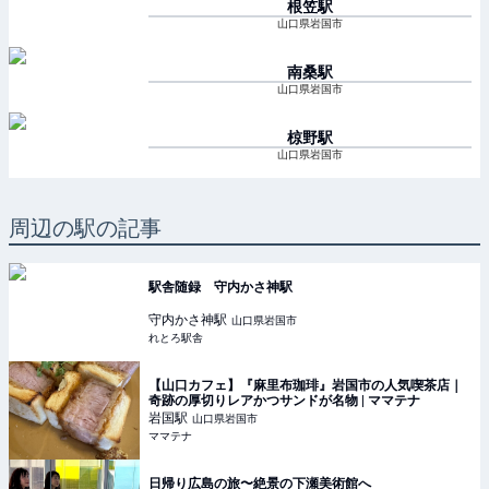
根笠
駅
山口県岩国市
南桑
駅
山口県岩国市
椋野
駅
山口県岩国市
周辺の駅の記事
駅舎随録 守内かさ神駅
守内かさ神
駅
山口県岩国市
れとろ駅舎
【山口カフェ】『麻里布珈琲』岩国市の人気喫茶店｜
奇跡の厚切りレアかつサンドが名物 | ママテナ
岩国
駅
山口県岩国市
ママテナ
日帰り広島の旅〜絶景の下瀬美術館へ