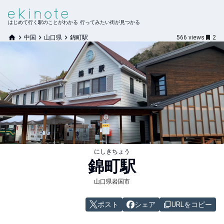
はじめて行く駅のことがわかる 行ってみたい街が見つかる
中国
山口県
錦町駅
566
views
2
にしきちょう
錦町
駅
山口県岩国市
ポスト
シェア
URLをコピー