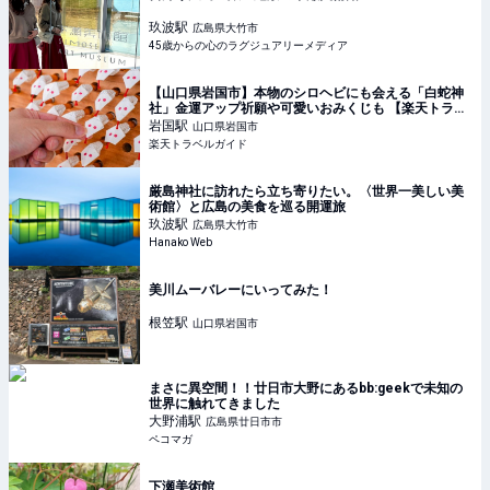
玖波
駅
広島県大竹市
45歳からの心のラグジュアリーメディア
【山口県岩国市】本物のシロヘビにも会える「白蛇神
社」金運アップ祈願や可愛いおみくじも 【楽天トラベ
ル】
岩国
駅
山口県岩国市
楽天トラベルガイド
厳島神社に訪れたら立ち寄りたい。〈世界一美しい美
術館〉と広島の美食を巡る開運旅
玖波
駅
広島県大竹市
Hanako Web
美川ムーバレーにいってみた！
根笠
駅
山口県岩国市
まさに異空間！！廿日市大野にあるbb:geekで未知の
世界に触れてきました
大野浦
駅
広島県廿日市市
ペコマガ
下瀬美術館