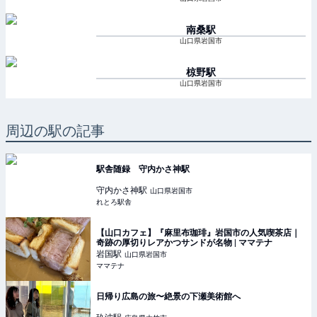
南桑
駅
山口県岩国市
椋野
駅
山口県岩国市
周辺の駅の記事
駅舎随録 守内かさ神駅
守内かさ神
駅
山口県岩国市
れとろ駅舎
【山口カフェ】『麻里布珈琲』岩国市の人気喫茶店｜
奇跡の厚切りレアかつサンドが名物 | ママテナ
岩国
駅
山口県岩国市
ママテナ
日帰り広島の旅〜絶景の下瀬美術館へ