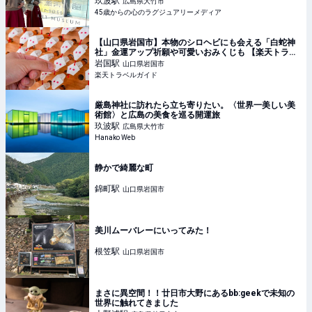
玖波
駅
広島県大竹市
45歳からの心のラグジュアリーメディア
【山口県岩国市】本物のシロヘビにも会える「白蛇神
社」金運アップ祈願や可愛いおみくじも 【楽天トラベ
ル】
岩国
駅
山口県岩国市
楽天トラベルガイド
厳島神社に訪れたら立ち寄りたい。〈世界一美しい美
術館〉と広島の美食を巡る開運旅
玖波
駅
広島県大竹市
Hanako Web
静かで綺麗な町
錦町
駅
山口県岩国市
美川ムーバレーにいってみた！
根笠
駅
山口県岩国市
まさに異空間！！廿日市大野にあるbb:geekで未知の
世界に触れてきました