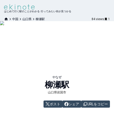
はじめて行く駅のことがわかる 行ってみたい街が見つかる
中国
山口県
柳瀬駅
84
views
1
やなぜ
柳瀬
駅
山口県岩国市
ポスト
シェア
URLをコピー