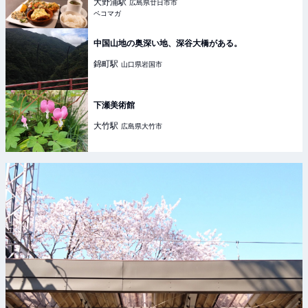
大野浦
駅
広島県廿日市市
ペコマガ
中国山地の奥深い地、深谷大橋がある。
錦町
駅
山口県岩国市
下瀬美術館
大竹
駅
広島県大竹市