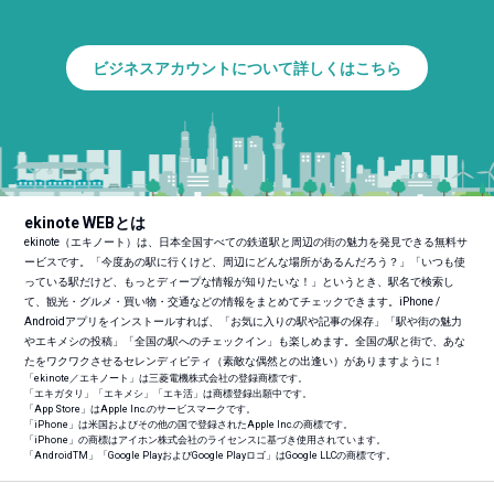
ビジネスアカウントについて詳しくはこちら
ekinote WEBとは
ekinote（エキノート）は、日本全国すべての鉄道駅と周辺の街の魅力を発見できる無料サ
ービスです。「今度あの駅に行くけど、周辺にどんな場所があるんだろう？」「いつも使
っている駅だけど、もっとディープな情報が知りたいな！」というとき、駅名で検索し
て、観光・グルメ・買い物・交通などの情報をまとめてチェックできます。iPhone /
Androidアプリをインストールすれば、「お気に入りの駅や記事の保存」「駅や街の魅力
やエキメシの投稿」「全国の駅へのチェックイン」も楽しめます。全国の駅と街で、あな
たをワクワクさせるセレンディピティ（素敵な偶然との出逢い）がありますように！
「ekinote／エキノート」は三菱電機株式会社の登録商標です。
「エキガタリ」「エキメシ」「エキ活」は商標登録出願中です。
「App Store」はApple Inc.のサービスマークです。
「iPhone」は米国およびその他の国で登録されたApple Inc.の商標です。
「iPhone」の商標はアイホン株式会社のライセンスに基づき使用されています。
「Android
TM
」「Google PlayおよびGoogle Playロゴ」はGoogle LLCの商標です。