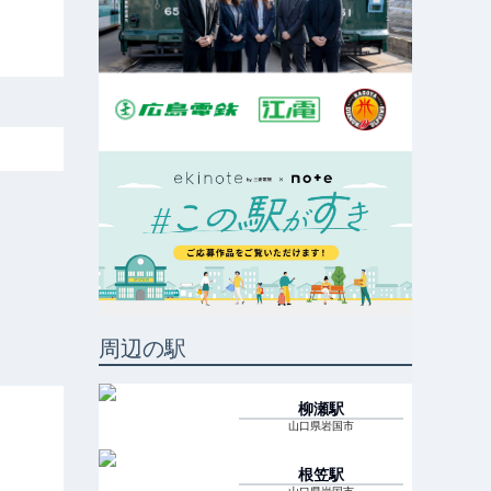
周辺の駅
柳瀬
駅
山口県岩国市
根笠
駅