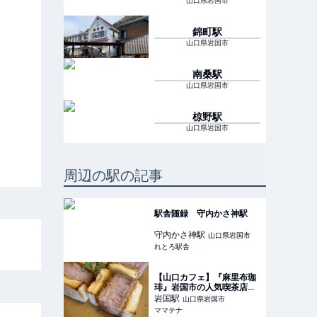
山口県岩国市
錦町
駅
山口県岩国市
南桑
駅
山口県岩国市
椋野
駅
山口県岩国市
周辺の駅の記事
駅舎随録 守内かさ神駅
守内かさ神
駅
山口県岩国市
れとろ駅舎
【山口カフェ】『麻里布珈
琲』岩国市の人気喫茶店｜
奇跡の厚切りレアかつサン
岩国
駅
山口県岩国市
ドが名物 | ママテナ
ママテナ