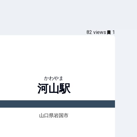
82
views
1
かわやま
河山
駅
山口県岩国市