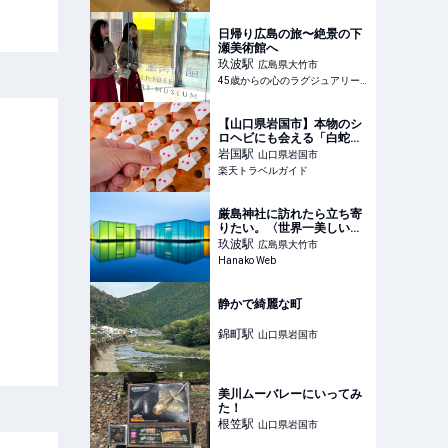
日帰り広島の旅〜絶景の下
瀬美術館へ
玖波
駅
広島県大竹市
45歳からの心のラグジュアリーメディア
【山口県岩国市】本物のシ
ロヘビにも会える「白蛇神
社」金運アップ祈願や可愛
岩国
駅
山口県岩国市
いおみくじも 【楽天トラベ
楽天トラベルガイド
ル】
厳島神社に訪れたら立ち寄
りたい。〈世界一美しい美
術館〉と広島の美食を巡る
玖波
駅
広島県大竹市
開運旅
Hanako Web
静かで綺麗な町
錦町
駅
山口県岩国市
美川ムーバレーにいってみ
た！
根笠
駅
山口県岩国市