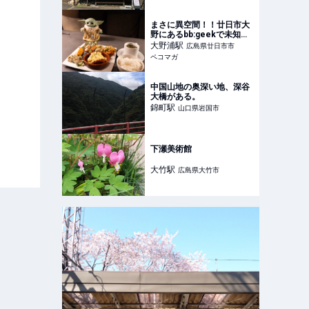
まさに異空間！！廿日市大
野にあるbb:geekで未知の
世界に触れてきました
大野浦
駅
広島県廿日市市
ペコマガ
中国山地の奥深い地、深谷
大橋がある。
錦町
駅
山口県岩国市
下瀬美術館
大竹
駅
広島県大竹市