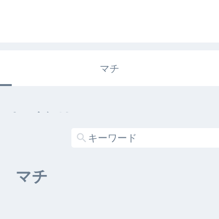
マチ
エキガタリ
する記事がありません
マチ