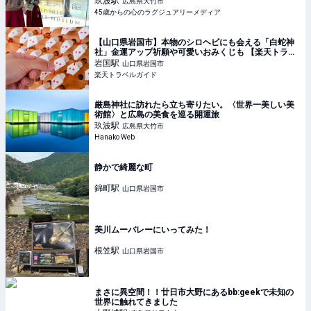
玖波
駅
広島県大竹市
45歳からの心のラグジュアリーメディア
【山口県岩国市】本物のシロヘビにも会える「白蛇神
社」金運アップ祈願や可愛いおみくじも 【楽天トラベ
ル】
岩国
駅
山口県岩国市
楽天トラベルガイド
厳島神社に訪れたら立ち寄りたい。〈世界一美しい美
術館〉と広島の美食を巡る開運旅
玖波
駅
広島県大竹市
Hanako Web
静かで綺麗な町
錦町
駅
山口県岩国市
美川ムーバレーにいってみた！
根笠
駅
山口県岩国市
まさに異空間！！廿日市大野にあるbb:geekで未知の
世界に触れてきました