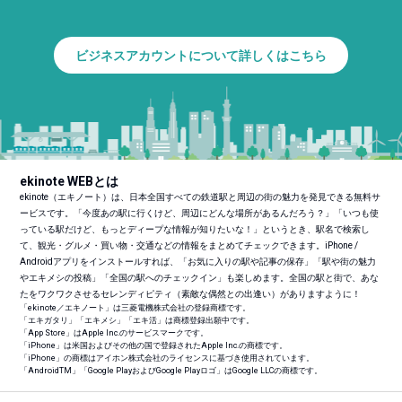
ビジネスアカウントについて詳しくはこちら
ekinote WEBとは
ekinote（エキノート）は、日本全国すべての鉄道駅と周辺の街の魅力を発見できる無料サ
ービスです。「今度あの駅に行くけど、周辺にどんな場所があるんだろう？」「いつも使
っている駅だけど、もっとディープな情報が知りたいな！」というとき、駅名で検索し
て、観光・グルメ・買い物・交通などの情報をまとめてチェックできます。iPhone /
Androidアプリをインストールすれば、「お気に入りの駅や記事の保存」「駅や街の魅力
やエキメシの投稿」「全国の駅へのチェックイン」も楽しめます。全国の駅と街で、あな
たをワクワクさせるセレンディピティ（素敵な偶然との出逢い）がありますように！
「ekinote／エキノート」は三菱電機株式会社の登録商標です。
「エキガタリ」「エキメシ」「エキ活」は商標登録出願中です。
「App Store」はApple Inc.のサービスマークです。
「iPhone」は米国およびその他の国で登録されたApple Inc.の商標です。
「iPhone」の商標はアイホン株式会社のライセンスに基づき使用されています。
「Android
TM
」「Google PlayおよびGoogle Playロゴ」はGoogle LLCの商標です。