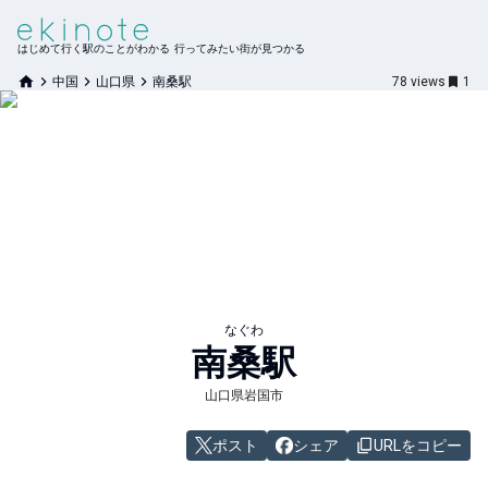
はじめて行く駅のことがわかる 行ってみたい街が見つかる
中国
山口県
南桑駅
78
views
1
なぐわ
南桑
駅
山口県岩国市
ポスト
シェア
URLをコピー