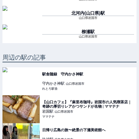
北河内(山口県)
駅
山口県岩国市
柳瀬
駅
山口県岩国市
周辺の駅の記事
駅舎随録 守内かさ神駅
守内かさ神
駅
山口県岩国市
れとろ駅舎
【山口カフェ】『麻里布珈琲』岩国市の人気喫茶店｜
奇跡の厚切りレアかつサンドが名物 | ママテナ
岩国
駅
山口県岩国市
ママテナ
日帰り広島の旅〜絶景の下瀬美術館へ