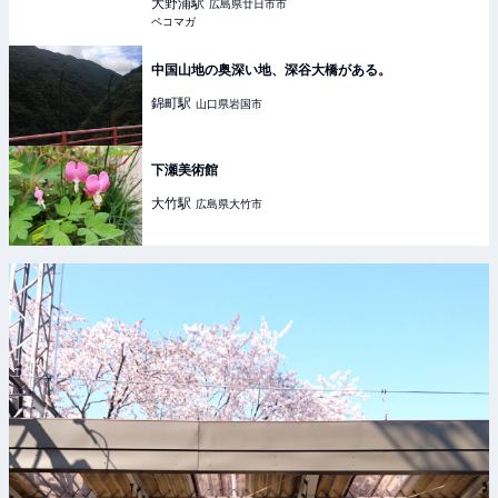
大野浦
駅
広島県廿日市市
ペコマガ
中国山地の奥深い地、深谷大橋がある。
錦町
駅
山口県岩国市
下瀬美術館
大竹
駅
広島県大竹市