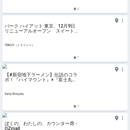
6
パーク ハイアット 東京、12月9日
リニューアルオープン スイート増
設と新レストラン誕生 -
TRAICY（トライシー）
TRAICY（トライシー）
7
【#新宿地下ラーメン】伝説のコラ
ボ！『ハイマウント』×『富士丸』
が9月22日からコラボ出店！まぜそ
ばとラーメンのコラボメニューを提
供
Daily Shinjuku
7
ぼくの、わたしの、カウンター席 -
OZmall