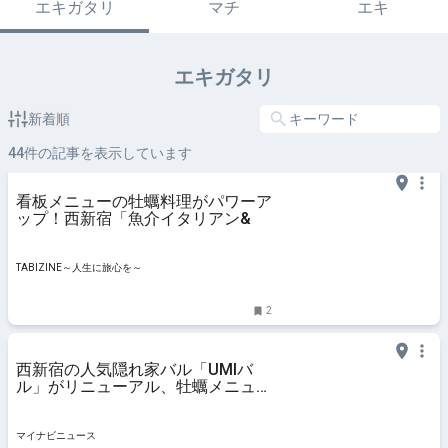
エキガタリ
マチ
エキ
エキガタリ
新着順
44
件の記事を表示しています
看板メニューの牡蠣料理がパワーア
ップ！西新宿「魚介イタリアン&
TABIZINE～人生に旅心を～
2
西新宿の人気隠れ家バル「UMIバ
ル」がリニューアル、牡蠣メニュー
と新感覚パスタを強化
マイナビニュース