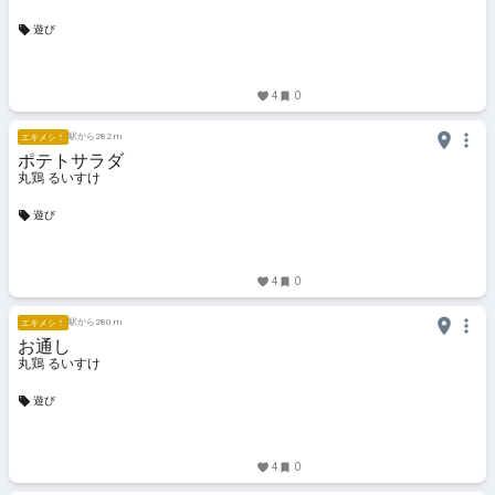
遊び
4
0
駅から282 m
エキメシ！
ポテトサラダ
丸鶏 るいすけ
遊び
4
0
駅から280 m
エキメシ！
お通し
丸鶏 るいすけ
遊び
4
0