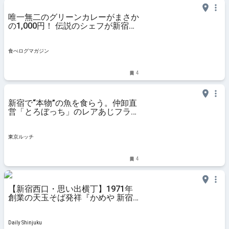
唯一無二のグリーンカレーがまさか
の1,000円！ 伝説のシェフが新宿の
飲み屋街に間借りカレー店をオープ
ン | 食べログマガジン
食べログマガジン
4
新宿で“本物”の魚を食らう。仲卸直
営「とろぼっち」のレアあじフライ
と捌きたて生マグロに感動！ ｜ 東
京ルッチ
東京ルッチ
4
【新宿西口・思い出横丁】1971年
創業の天玉そば発祥『かめや 新宿
店』でいただくワンコイン「天ぷら
うどん」と「冷し天玉そば」
Daily Shinjuku