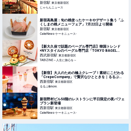
ース
新宿
駅
東京都新宿区
じゃらんニュース
新宿高島屋：旬の桃使ったケーキやデザート集う「ふ
くしまの桃メニューフェア」7月22日より開催
新宿
駅
東京都新宿区
CakeNews-ケーキニュース-
【新大久保で話題のベーグル専門店】韓国トレンド
×NYスタイルのベーグル専門店「TOKYO BAGEL
LAB」の人気TOP3を実食レビュー
西武新宿
駅
東京都新宿区
TABIZINE～人生に旅心を～
【新宿】大人のための極上クレープ！素材にこだわる
「CrepeCompany」で贅沢なひとときを｜るるぶ
&more.
西新宿
駅
東京都新宿区
るるぶ&more.
新宿野村ビル50階のレストランに平日限定の夜パフェ
プラン新登場
西新宿
駅
東京都新宿区
CakeNews-ケーキニュース-