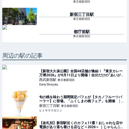
東京都新宿区
新宿三丁目
駅
東京都新宿区
都庁前
駅
東京都新宿区
周辺の駅の記事
【新宿大久保公園】全国48店舗が集結！『東京カレー
万博2026』が9月11日より開催！自分だけの“あいがけ
カレー”が楽しめる！
西武新宿
駅
東京都新宿区
Daily Shinjuku
旬の桃を味わう期間限定パフェが【タカノフルーツパ
ーラー】に登場。「ふくしまの桃フェア」を開催 │
ヒトサラマガジン
新宿三丁目
駅
東京都新宿区
ヒトサラマガジン
【改札別】新宿駅近くのカフェ11選！おしゃれな店や
電源があり落ち着ける店など＜2026＞ ｜じゃらんニュ