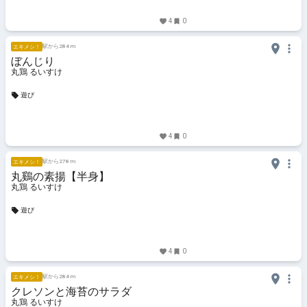
4
0
駅から284 m
エキメシ！
ぼんじり
丸鶏 るいすけ
遊び
4
0
駅から278 m
エキメシ！
丸鷄の素揚【半身】
丸鶏 るいすけ
遊び
4
0
駅から284 m
エキメシ！
クレソンと海苔のサラダ
丸鶏 るいすけ