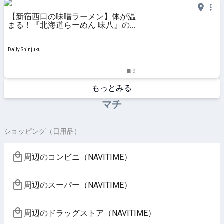
【新宿西口の味噌ラーメン】体が温
まる！『北海道らーめん 味八』の
「味噌バターコーンらーめん」と
「味噌オロチョンらーめん(中辛)」
を堪能！
Daily Shinjuku
9
もっとみる
マチ
ショッピング（日用品）
周辺のコンビニ（NAVITIME）
周辺のスーパー（NAVITIME）
周辺のドラッグストア（NAVITIME）