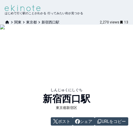
はじめて行く駅のことがわかる 行ってみたい街が見つかる
関東
東京都
新宿西口駅
2,270
views
13
しんじゅくにしぐち
新宿西口
駅
東京都新宿区
ポスト
シェア
URLをコピー