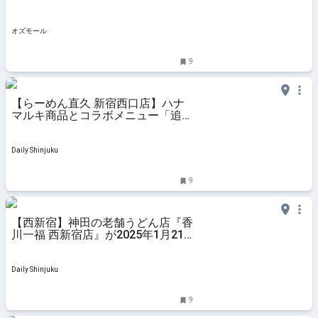
オズモール
9
【らーめん直久 新宿西口店】ハナ
マルキ商品とコラボメニュー「追い
こうじみそ らーめん」と「ハーブ
塩こうじトマトらーめん」など2月
1日より販売開始
Daily Shinjuku
9
【西新宿】神田の老舗うどん店『香
川一福 西新宿店』が2025年1月21
日ニューオープン！限定の食べ比べ
セットも提供
Daily Shinjuku
9