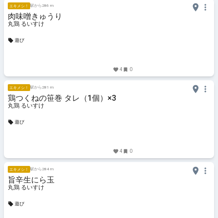
駅から286 m
エキメシ！
肉味噌きゅうり
丸鶏 るいすけ
遊び
4
0
駅から281 m
エキメシ！
鶏つくねの笹巻 タレ（1個）×3
丸鶏 るいすけ
遊び
4
0
駅から284 m
エキメシ！
旨辛生にら玉
丸鶏 るいすけ
遊び