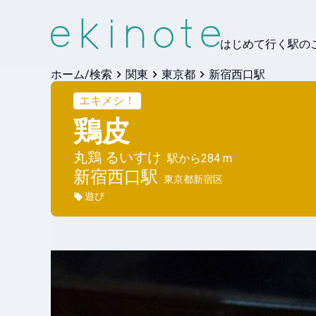
はじめて行く駅の
ホーム/検索
関東
東京都
新宿西口駅
エキメシ！
鶏皮
丸鶏 るいすけ
駅から
284 m
新宿西口
駅
東京都新宿区
遊び