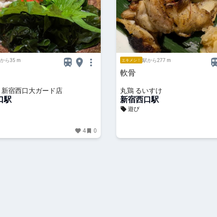
から35 m
駅から277 m
エキメシ！
軟骨
 新宿西口大ガード店
丸鶏 るいすけ
口駅
新宿西口駅
遊び
4
0