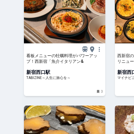
看板メニューの牡蠣料理がパワーアッ
西新宿の
プ！西新宿「魚介イタリアン&
リニュー
スタを強
新宿西口駅
新宿西
TABIZINE～人生に旅心を～
マイナビ
3