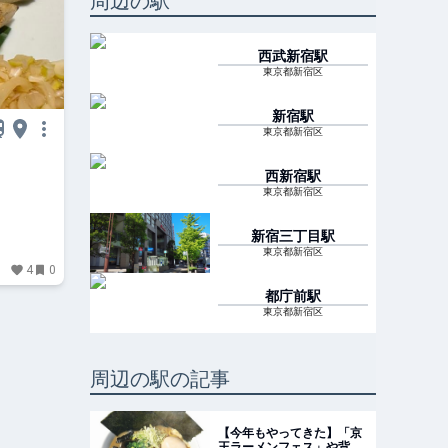
周辺の駅
西武新宿
駅
東京都新宿区
新宿
駅
東京都新宿区
西新宿
駅
東京都新宿区
新宿三丁目
駅
東京都新宿区
4
0
都庁前
駅
東京都新宿区
周辺の駅の記事
【今年もやってきた】「京
王ラーメンフェス」や背徳