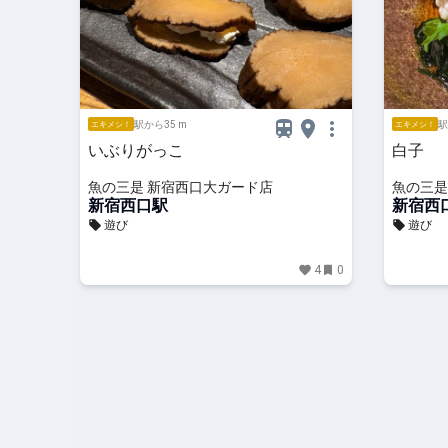
駅から35 m
駅
エキメシ！
エキメシ！
いぶりがっこ
白子
魚の三是 新宿西口大ガード店
魚の三是
新宿西口駅
新宿西
遊び
遊び
4
0