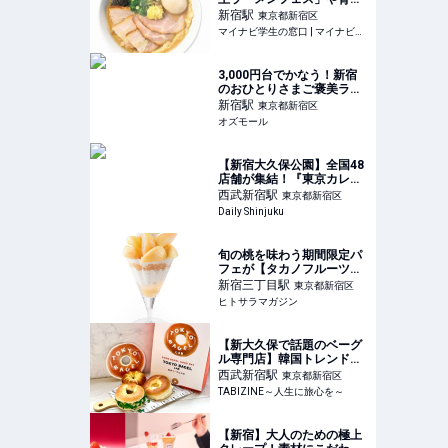
ひんやりスイーツが勢ぞろ
新宿
駅
東京都新宿区
いする京王百貨店「大北海
マイナビ学生の窓口 | マイナビ学生の窓口
道展」開催 #Z世代Pick | マ
イナビ学生の窓口
3,000円台でかなう！新宿
のおひとりさまご褒美ラン
チ5選。ホテルランチやカ
新宿
駅
東京都新宿区
ウンター席で贅沢時間 -
オズモール
OZmall
【新宿大久保公園】全国48
店舗が集結！『東京カレー
万博2026』が9月11日より
西武新宿
駅
東京都新宿区
開催！自分だけの“あいがけ
Daily Shinjuku
カレー”が楽しめる！
旬の桃を味わう期間限定パ
フェが【タカノフルーツパ
ーラー】に登場。「ふくし
新宿三丁目
駅
東京都新宿区
まの桃フェア」を開催
ヒトサラマガジン
│ ヒトサラマガジン
【新大久保で話題のベーグ
ル専門店】韓国トレンド
×NYスタイルのベーグル専
西武新宿
駅
東京都新宿区
門店「TOKYO BAGEL
TABIZINE～人生に旅心を～
LAB」の人気TOP3を実食
レビュー
【新宿】大人のための極上