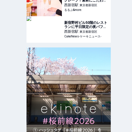
クレープ！素材にこだわる
「CrepeCompany」で贅
西新宿
駅
東京都新宿区
沢なひとときを｜るるぶ
るるぶ&more.
&more.
新宿野村ビル50階のレスト
ランに平日限定の夜パフェ
プラン新登場
西新宿
駅
東京都新宿区
CakeNews-ケーキニュース-