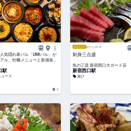
駅から35 m
エキメシ！
刺身三点盛
人気隠れ家バル「UMIバル」が
アル、牡蠣メニューと新感覚パ
魚の三是 新宿西口大ガード店
化
口駅
新宿西口駅
ニュース
遊び
3