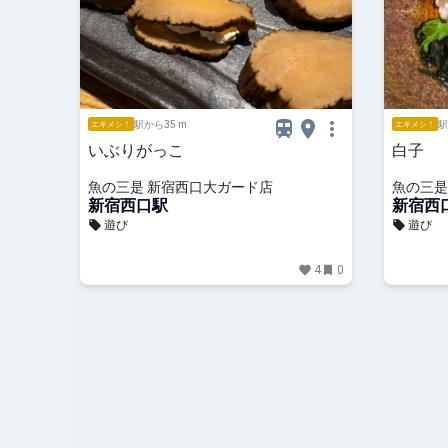
駅から35 m
駅
エキメシ！
エキメシ！
いぶりがっこ
白子
魚の三是 新宿西口大ガード店
魚の三是
新宿西口駅
新宿西
遊び
遊び
4
0