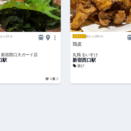
から35 m
駅から284 m
エキメシ！
鶏皮
 新宿西口大ガード店
丸鶏 るいすけ
口駅
新宿西口駅
遊び
4
0