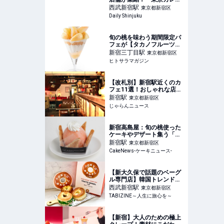
万博2026』が9月11日より
西武新宿
駅
東京都新宿区
開催！自分だけの“あいがけ
Daily Shinjuku
カレー”が楽しめる！
旬の桃を味わう期間限定パ
フェが【タカノフルーツパ
ーラー】に登場。「ふくし
新宿三丁目
駅
東京都新宿区
まの桃フェア」を開催
ヒトサラマガジン
│ ヒトサラマガジン
【改札別】新宿駅近くのカ
フェ11選！おしゃれな店や
電源があり落ち着ける店な
新宿
駅
東京都新宿区
ど＜2026＞ ｜じゃらんニ
じゃらんニュース
ュース
新宿高島屋：旬の桃使った
ケーキやデザート集う「ふ
くしまの桃メニューフェ
新宿
駅
東京都新宿区
ア」7月22日より開催
CakeNews-ケーキニュース-
【新大久保で話題のベーグ
ル専門店】韓国トレンド
×NYスタイルのベーグル専
西武新宿
駅
東京都新宿区
門店「TOKYO BAGEL
TABIZINE～人生に旅心を～
LAB」の人気TOP3を実食
レビュー
【新宿】大人のための極上