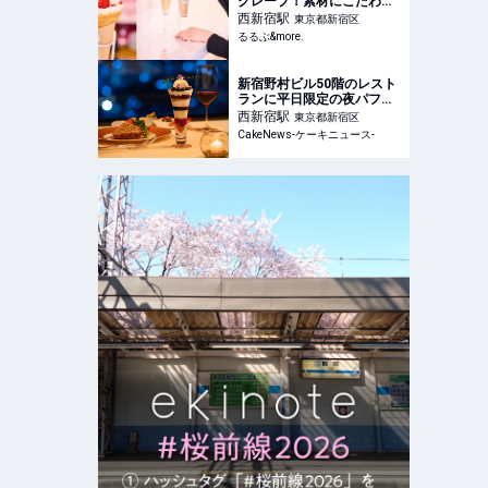
クレープ！素材にこだわる
「CrepeCompany」で贅
西新宿
駅
東京都新宿区
沢なひとときを｜るるぶ
るるぶ&more.
&more.
新宿野村ビル50階のレスト
ランに平日限定の夜パフェ
プラン新登場
西新宿
駅
東京都新宿区
CakeNews-ケーキニュース-