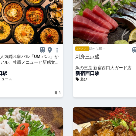
駅から35 m
エキメシ！
刺身三点盛
人気隠れ家バル「UMIバル」が
アル、牡蠣メニューと新感覚パ
魚の三是 新宿西口大ガード店
化
口駅
新宿西口駅
ニュース
遊び
3