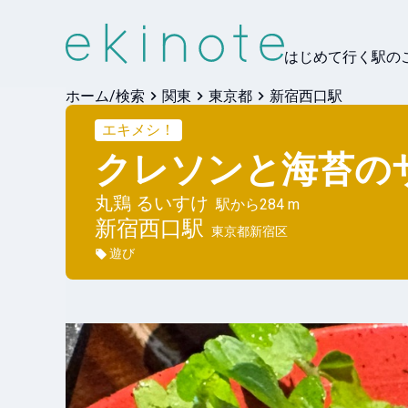
はじめて行く駅の
ホーム/検索
関東
東京都
新宿西口駅
エキメシ！
クレソンと海苔の
丸鶏 るいすけ
駅から
284 m
新宿西口
駅
東京都新宿区
遊び