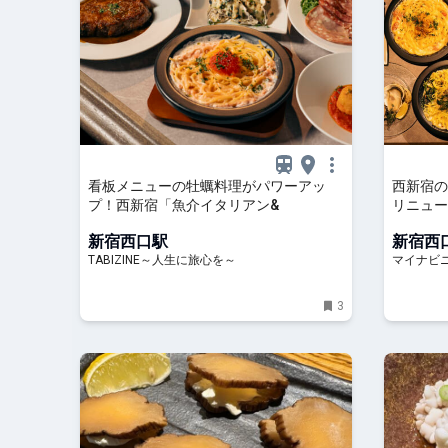
看板メニューの牡蠣料理がパワーアッ
西新宿の
プ！西新宿「魚介イタリアン&
リニュー
スタを強
新宿西口駅
新宿西
TABIZINE～人生に旅心を～
マイナビ
3