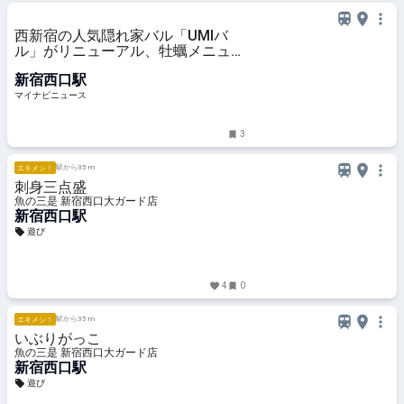
西新宿の人気隠れ家バル「UMIバ
ル」がリニューアル、牡蠣メニュー
と新感覚パスタを強化
新宿西口駅
マイナビニュース
3
駅から35 m
エキメシ！
刺身三点盛
魚の三是 新宿西口大ガード店
新宿西口駅
遊び
4
0
駅から35 m
エキメシ！
いぶりがっこ
魚の三是 新宿西口大ガード店
新宿西口駅
遊び