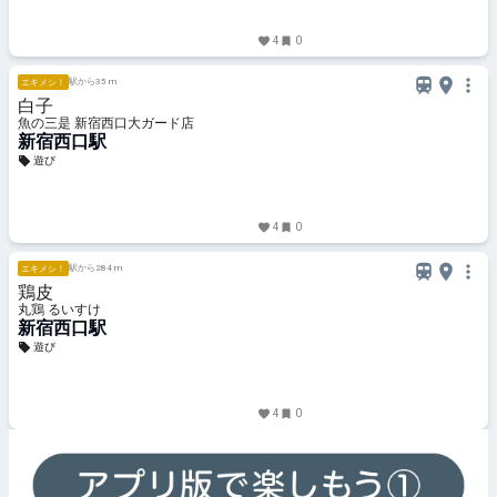
4
0
駅から35 m
エキメシ！
白子
魚の三是 新宿西口大ガード店
新宿西口駅
遊び
4
0
駅から284 m
エキメシ！
鶏皮
丸鶏 るいすけ
新宿西口駅
遊び
4
0