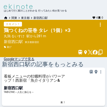
はじめて行く駅のことがわかる 行ってみたい街が見つかる
4
0
関東
東京都
新宿西口駅
エキメシ！
鶏つくねの笹巻 タレ（1個）×3
丸鶏 るいすけ
駅から
281 m
新宿西口
駅
東京都新宿区
遊び
Googleマップで見る
新宿西口
駅の記事をもっとみる
看板メニューの牡蠣料理がパワーア
ップ！西新宿「魚介イタリアン&
新宿西口駅
TABIZINE～人生に旅心を～
3