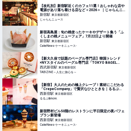
【改札別】新宿駅近くのカフェ11選！おしゃれな店や
電源があり落ち着ける店など＜2026＞ ｜じゃらんニュ
ース
新宿
駅
東京都新宿区
じゃらんニュース
新宿高島屋：旬の桃使ったケーキやデザート集う「ふ
くしまの桃メニューフェア」7月22日より開催
新宿
駅
東京都新宿区
CakeNews-ケーキニュース-
【新大久保で話題のベーグル専門店】韓国トレンド
×NYスタイルのベーグル専門店「TOKYO BAGEL
LAB」の人気TOP3を実食レビュー
西武新宿
駅
東京都新宿区
TABIZINE～人生に旅心を～
【新宿】大人のための極上クレープ！素材にこだわる
「CrepeCompany」で贅沢なひとときを｜るるぶ
&more.
西新宿
駅
東京都新宿区
るるぶ&more.
新宿野村ビル50階のレストランに平日限定の夜パフェ
プラン新登場
西新宿
駅
東京都新宿区
CakeNews-ケーキニュース-