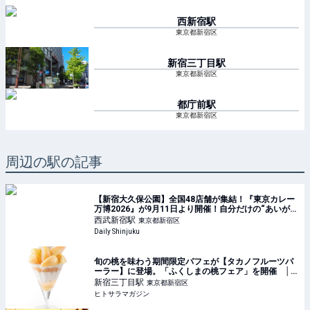
西新宿
駅
東京都新宿区
新宿三丁目
駅
東京都新宿区
都庁前
駅
東京都新宿区
周辺の駅の記事
【新宿大久保公園】全国48店舗が集結！『東京カレー
万博2026』が9月11日より開催！自分だけの“あいがけ
カレー”が楽しめる！
西武新宿
駅
東京都新宿区
Daily Shinjuku
旬の桃を味わう期間限定パフェが【タカノフルーツパ
ーラー】に登場。「ふくしまの桃フェア」を開催 │
ヒトサラマガジン
新宿三丁目
駅
東京都新宿区
ヒトサラマガジン