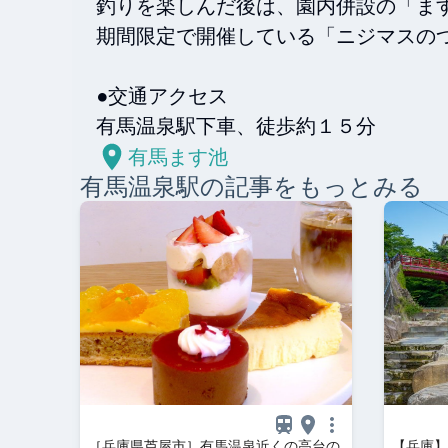
釣りを楽しんだ後は、園内併設の「ます
期間限定で開催している「ニジマスのつ
●交通アクセス

有馬温泉駅下車、徒歩約１５分
有馬ます池
有馬温泉
駅の記事をもっとみる
［兵庫県芦屋市］有馬温泉近くの高台の
【兵庫】