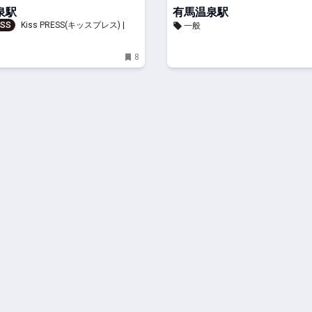
泉駅
有馬温泉駅
ESS
Kiss PRESS(キッスプレス) | 街
一般
と楽しもう
8