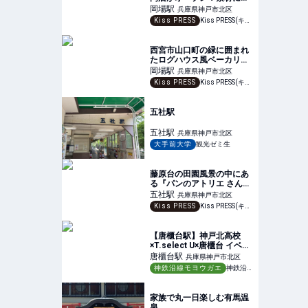
だわった“ふわもち”食感が
岡場
駅
兵庫県神戸市北区
魅力
Kiss PRESS
Kiss PRESS(キッスプレス) | 街を、もっと楽しもう
西宮市山口町の緑に囲まれ
たログハウス風ベーカリー
『ノース・モンターニュ』
岡場
駅
兵庫県神戸市北区
Kiss PRESS
Kiss PRESS(キッスプレス) | 街を、もっと楽しもう
五社駅
五社
駅
兵庫県神戸市北区
大手前大学
観光ゼミ生
藤原台の田園風景の中にあ
る『パンのアトリエ さんぽ
みち』で米粉ピザを堪能
五社
駅
兵庫県神戸市北区
神戸市
Kiss PRESS
Kiss PRESS(キッスプレス) | 街を、もっと楽しもう
【唐櫃台駅】神戸北高校
×T.select U×唐櫃台 イベン
トを開催しました！ - 神鉄
唐櫃台
駅
兵庫県神戸市北区
沿線モヨウガエ
神鉄沿線モヨウガエ
神鉄沿線モヨウガエ
家族で丸一日楽しむ有馬温
泉