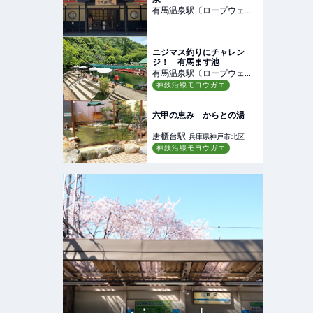
有馬温泉駅〔ロープウェ
イ〕
駅
兵庫県神戸市北区
ニジマス釣りにチャレン
ジ！ 有馬ます池
有馬温泉駅〔ロープウェ
イ〕
神鉄沿線モヨウガエ
駅
兵庫県神戸市北区
六甲の恵み からとの湯
唐櫃台
駅
兵庫県神戸市北区
神鉄沿線モヨウガエ