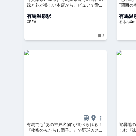
緑と花が美しい本店から、ピュアで愛ら
“関西の
しいお菓子が届く「エレ・モンターニュ
スポット
有馬温泉駅
有馬温
芦屋スタンド」 | そおだよおこの関西お
&more.
CREA
るるぶ&mo
いしい、おやつ紀行
3
有馬でも“あの神戸名物”が食べられる！
避暑地の
『秘密のみたらし団子。』で野球カステ
しむ『涼