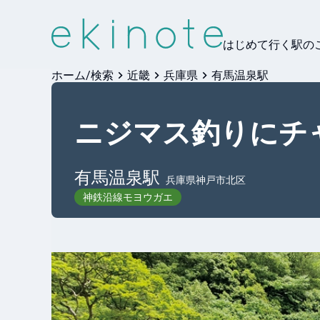
はじめて行く駅の
ホーム/検索
近畿
兵庫県
有馬温泉駅
ニジマス釣りにチ
有馬温泉
駅
兵庫県神戸市北区
神鉄沿線モヨウガエ