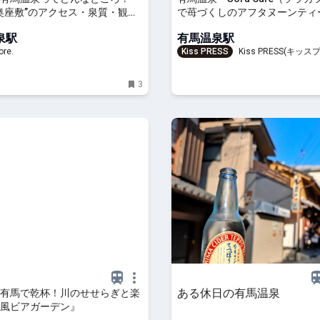
奥座敷”のアクセス・泉質・観光
で苺づくしのアフタヌーンティ
まで徹底ガイド｜るるぶ
う
泉駅
有馬温泉駅
re.
Kiss PRESS
Kiss PRESS(キッスプ
を、もっと楽しもう
3
ある休日の有馬温泉
有馬で乾杯！川のせせらぎと楽
風ビアガーデン』