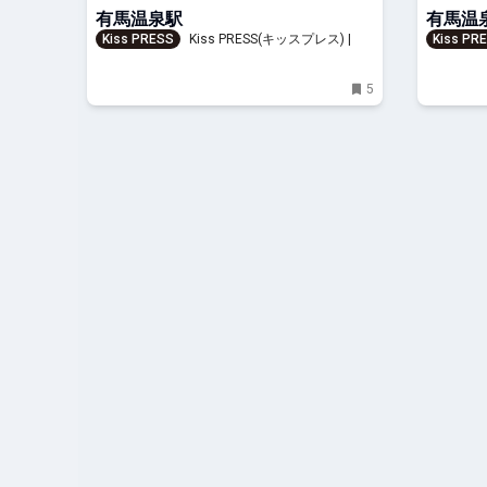
ラの販売がスタート
有馬温泉駅
有馬温
Kiss PRESS
Kiss PRESS(キッスプレス) | 街
Kiss PR
を、もっと楽しもう
を、もっ
5