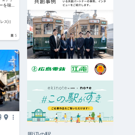
ーを味わ
レス) | 街
5
周辺の駅