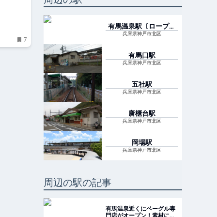
有馬温泉駅〔ロープウ
ェイ〕
駅
兵庫県神戸市北区
7
有馬口
駅
兵庫県神戸市北区
五社
駅
兵庫県神戸市北区
唐櫃台
駅
兵庫県神戸市北区
岡場
駅
兵庫県神戸市北区
周辺の駅の記事
有馬温泉近くにベーグル専
門店がオープン！素材にこ