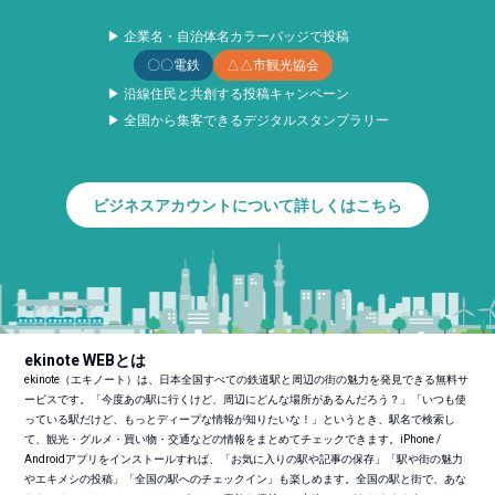
▶ 企業名・自治体名カラーバッジで投稿
〇〇電鉄
△△市観光協会
▶ 沿線住民と共創する投稿キャンペーン
▶ 全国から集客できるデジタルスタンプラリー
ビジネスアカウントについて詳しくはこちら
ekinote WEBとは
ekinote（エキノート）は、日本全国すべての鉄道駅と周辺の街の魅力を発見できる無料サ
ービスです。「今度あの駅に行くけど、周辺にどんな場所があるんだろう？」「いつも使
っている駅だけど、もっとディープな情報が知りたいな！」というとき、駅名で検索し
て、観光・グルメ・買い物・交通などの情報をまとめてチェックできます。iPhone /
Androidアプリをインストールすれば、「お気に入りの駅や記事の保存」「駅や街の魅力
やエキメシの投稿」「全国の駅へのチェックイン」も楽しめます。全国の駅と街で、あな