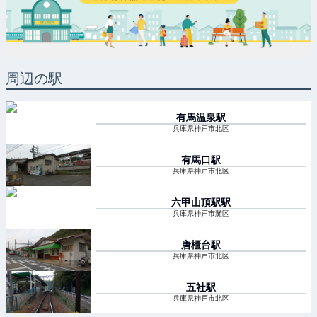
周辺の駅
有馬温泉
駅
兵庫県神戸市北区
有馬口
駅
兵庫県神戸市北区
六甲山頂駅
駅
兵庫県神戸市灘区
唐櫃台
駅
兵庫県神戸市北区
五社
駅
兵庫県神戸市北区