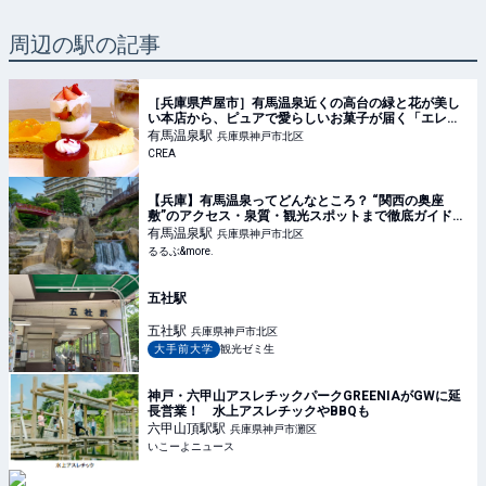
周辺の駅の記事
［兵庫県芦屋市］有馬温泉近くの高台の緑と花が美し
い本店から、ピュアで愛らしいお菓子が届く「エレ・
モンターニュ 芦屋スタンド」 | そおだよおこの関西お
有馬温泉
駅
兵庫県神戸市北区
いしい、おやつ紀行
CREA
【兵庫】有馬温泉ってどんなところ？ “関西の奥座
敷”のアクセス・泉質・観光スポットまで徹底ガイド｜
るるぶ&more.
有馬温泉
駅
兵庫県神戸市北区
るるぶ&more.
五社駅
五社
駅
兵庫県神戸市北区
大手前大学
観光ゼミ生
神戸・六甲山アスレチックパークGREENIAがGWに延
長営業！ 水上アスレチックやBBQも
六甲山頂駅
駅
兵庫県神戸市灘区
いこーよニュース