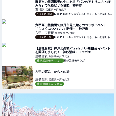
藤原台の田園風景の中にある『パンのアトリエ さんぽ
みち』で米粉ピザを堪能 神戸市
五社
駅
兵庫県神戸市北区
Kiss PRESS
Kiss PRESS(キッスプレス) | 街を、もっと楽しもう
六甲高山植物園で伊丹市昆虫館とのコラボイベント
「しょくぶつとむし」開催中 神戸市
六甲山頂駅
駅
兵庫県神戸市灘区
Kiss PRESS
Kiss PRESS(キッスプレス) | 街を、もっと楽しもう
【唐櫃台駅】神戸北高校×T.select U×唐櫃台 イベント
を開催しました！ - 神鉄沿線モヨウガエ
唐櫃台
駅
兵庫県神戸市北区
神鉄沿線モヨウガエ
神鉄沿線モヨウガエ
六甲の恵み からとの湯
唐櫃台
駅
兵庫県神戸市北区
神鉄沿線モヨウガエ