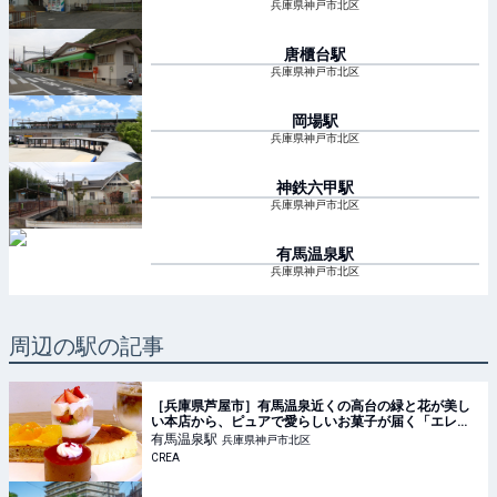
兵庫県神戸市北区
唐櫃台
駅
兵庫県神戸市北区
岡場
駅
兵庫県神戸市北区
神鉄六甲
駅
兵庫県神戸市北区
有馬温泉
駅
兵庫県神戸市北区
周辺の駅の記事
［兵庫県芦屋市］有馬温泉近くの高台の緑と花が美し
い本店から、ピュアで愛らしいお菓子が届く「エレ・
モンターニュ 芦屋スタンド」 | そおだよおこの関西お
有馬温泉
駅
兵庫県神戸市北区
いしい、おやつ紀行
CREA