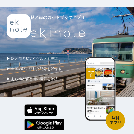
駅と街のガイドブックアプリ
▶ 駅と街の魅力やグルメを投稿
▶ 全国の駅に訪れた記録を残せる
▶ あらゆる駅と街の情報を確認