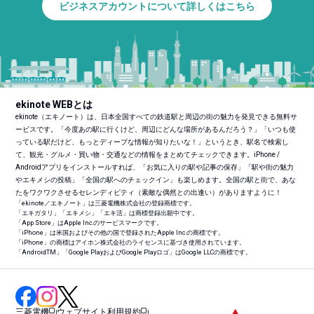
ビジネスアカウントについて詳しくはこちら
ekinote WEBとは
ekinote（エキノート）は、日本全国すべての鉄道駅と周辺の街の魅力を発見できる無料サ
ービスです。「今度あの駅に行くけど、周辺にどんな場所があるんだろう？」「いつも使
っている駅だけど、もっとディープな情報が知りたいな！」というとき、駅名で検索し
て、観光・グルメ・買い物・交通などの情報をまとめてチェックできます。iPhone /
Androidアプリをインストールすれば、「お気に入りの駅や記事の保存」「駅や街の魅力
やエキメシの投稿」「全国の駅へのチェックイン」も楽しめます。全国の駅と街で、あな
たをワクワクさせるセレンディピティ（素敵な偶然との出逢い）がありますように！
「ekinote／エキノート」は三菱電機株式会社の登録商標です。
「エキガタリ」「エキメシ」「エキ活」は商標登録出願中です。
「App Store」はApple Inc.のサービスマークです。
「iPhone」は米国およびその他の国で登録されたApple Inc.の商標です。
「iPhone」の商標はアイホン株式会社のライセンスに基づき使用されています。
「Android
TM
」「Google PlayおよびGoogle Playロゴ」はGoogle LLCの商標です。
三菱電機
ウェブサイト利用規約