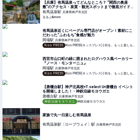
【兵庫】有馬温泉ってどんなところ？ “関西の奥座
敷”のアクセス・泉質・観光スポットまで徹底ガイド｜
るるぶ&more.
有馬温泉
駅
兵庫県神戸市北区
るるぶ&more.
有馬温泉近くにベーグル専門店がオープン！素材にこ
だわった“ふわもち”食感が魅力
岡場
駅
兵庫県神戸市北区
Kiss PRESS
Kiss PRESS(キッスプレス) | 街を、もっと楽しもう
西宮市山口町の緑に囲まれたログハウス風ベーカリー
『ノース・モンターニュ』
岡場
駅
兵庫県神戸市北区
Kiss PRESS
Kiss PRESS(キッスプレス) | 街を、もっと楽しもう
【唐櫃台駅】神戸北高校×T.select U×唐櫃台 イベント
を開催しました！ - 神鉄沿線モヨウガエ
唐櫃台
駅
兵庫県神戸市北区
神鉄沿線モヨウガエ
神鉄沿線モヨウガエ
家族で丸一日楽しむ有馬温泉
有馬温泉駅〔ロープウェイ〕
駅
兵庫県神戸市北区