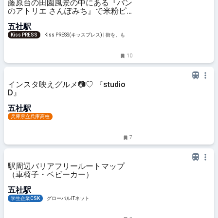
藤原台の田園風景の中にある『パン
のアトリエ さんぽみち』で米粉ピ
ザを堪能 神戸市
五社駅
Kiss PRESS
Kiss PRESS(キッスプレス) | 街を、もっ
と楽しもう
10
インスタ映えグルメ📷♡ 『studio
D』
五社駅
兵庫県立兵庫高校
7
駅周辺バリアフリールートマップ
（車椅子・ベビーカー）
五社駅
学生企業CSK
グローバルITネット