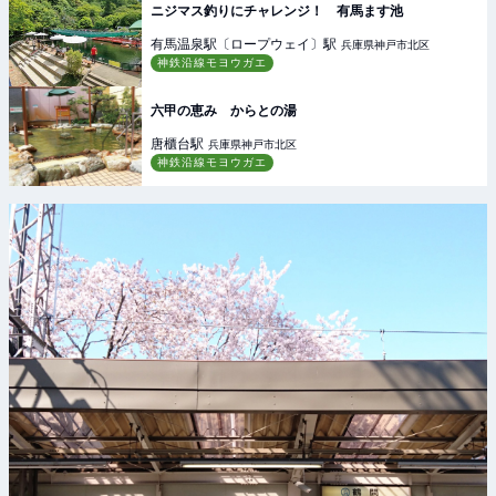
ニジマス釣りにチャレンジ！ 有馬ます池
有馬温泉駅〔ロープウェイ〕
駅
兵庫県神戸市北区
神鉄沿線モヨウガエ
六甲の恵み からとの湯
唐櫃台
駅
兵庫県神戸市北区
神鉄沿線モヨウガエ