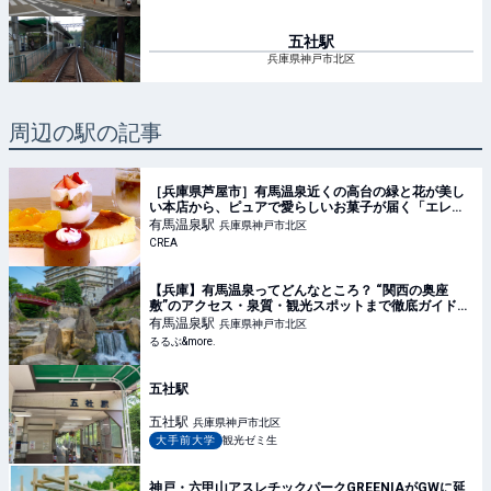
五社
駅
兵庫県神戸市北区
周辺の駅の記事
［兵庫県芦屋市］有馬温泉近くの高台の緑と花が美し
い本店から、ピュアで愛らしいお菓子が届く「エレ・
モンターニュ 芦屋スタンド」 | そおだよおこの関西お
有馬温泉
駅
兵庫県神戸市北区
いしい、おやつ紀行
CREA
【兵庫】有馬温泉ってどんなところ？ “関西の奥座
敷”のアクセス・泉質・観光スポットまで徹底ガイド｜
るるぶ&more.
有馬温泉
駅
兵庫県神戸市北区
るるぶ&more.
五社駅
五社
駅
兵庫県神戸市北区
大手前大学
観光ゼミ生
神戸・六甲山アスレチックパークGREENIAがGWに延