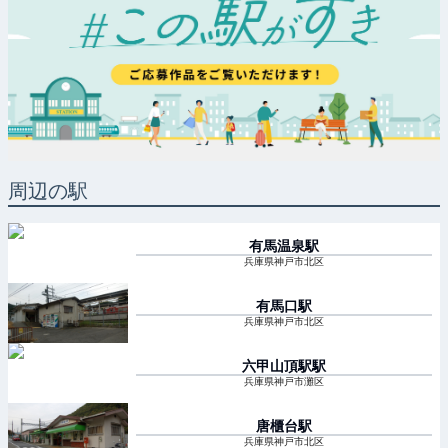
周辺の駅
有馬温泉
駅
兵庫県神戸市北区
有馬口
駅
兵庫県神戸市北区
六甲山頂駅
駅
兵庫県神戸市灘区
唐櫃台
駅
兵庫県神戸市北区