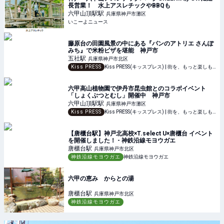
長営業！ 水上アスレチックやBBQも
六甲山頂駅
駅
兵庫県神戸市灘区
いこーよニュース
藤原台の田園風景の中にある『パンのアトリエ さんぽ
みち』で米粉ピザを堪能 神戸市
五社
駅
兵庫県神戸市北区
Kiss PRESS
Kiss PRESS(キッスプレス) | 街を、もっと楽しもう
六甲高山植物園で伊丹市昆虫館とのコラボイベント
「しょくぶつとむし」開催中 神戸市
六甲山頂駅
駅
兵庫県神戸市灘区
Kiss PRESS
Kiss PRESS(キッスプレス) | 街を、もっと楽しもう
【唐櫃台駅】神戸北高校×T.select U×唐櫃台 イベント
を開催しました！ - 神鉄沿線モヨウガエ
唐櫃台
駅
兵庫県神戸市北区
神鉄沿線モヨウガエ
神鉄沿線モヨウガエ
六甲の恵み からとの湯
唐櫃台
駅
兵庫県神戸市北区
神鉄沿線モヨウガエ