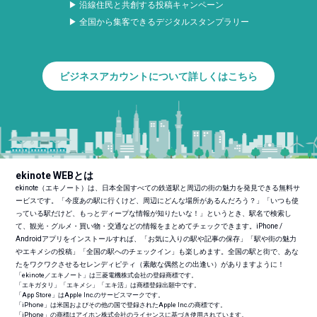
▶ 沿線住民と共創する投稿キャンペーン
▶ 全国から集客できるデジタルスタンプラリー
ビジネスアカウントについて詳しくはこちら
ekinote WEBとは
ekinote（エキノート）は、日本全国すべての鉄道駅と周辺の街の魅力を発見できる無料サ
ービスです。「今度あの駅に行くけど、周辺にどんな場所があるんだろう？」「いつも使
っている駅だけど、もっとディープな情報が知りたいな！」というとき、駅名で検索し
て、観光・グルメ・買い物・交通などの情報をまとめてチェックできます。iPhone /
Androidアプリをインストールすれば、「お気に入りの駅や記事の保存」「駅や街の魅力
やエキメシの投稿」「全国の駅へのチェックイン」も楽しめます。全国の駅と街で、あな
たをワクワクさせるセレンディピティ（素敵な偶然との出逢い）がありますように！
「ekinote／エキノート」は三菱電機株式会社の登録商標です。
「エキガタリ」「エキメシ」「エキ活」は商標登録出願中です。
「App Store」はApple Inc.のサービスマークです。
「iPhone」は米国およびその他の国で登録されたApple Inc.の商標です。
「iPhone」の商標はアイホン株式会社のライセンスに基づき使用されています。