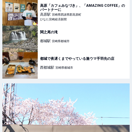
高原「カフェみなづき」、「AMAZING COFFEE」の
パートナーに
高原
駅
宮崎県西諸県郡高原町
ひなた宮崎経済新聞
関之尾の滝
都城
駅
宮崎県都城市
都城で夜遅くまでやっている激ウマ手羽先の店
西都城
駅
宮崎県都城市