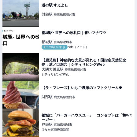
道の駅 すえよし
財部
駅
鹿児島県曽於市
都城駅- 世界への改札口｜青いマナワツ
都城
駅
宮崎県都城市
#この駅がすき
note（ノート）
【鹿児島】神秘的な光景が見れる！国指定天然記念
物：溝ノ口洞穴｜シティリビングWeb
大隅大川原
駅
鹿児島県曽於市
シティリビングWeb
【ラ・フレーズ】いちご農家のソフトクリーム🍓
財部
駅
鹿児島県曽於市
都城に「バーガーハウスユー」 コンセプトは「和×バ
ーガー」
谷頭
駅
宮崎県都城市
ひなた宮崎経済新聞