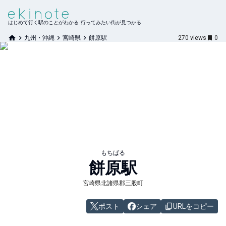
はじめて行く駅のことがわかる 行ってみたい街が見つかる
九州・沖縄
宮崎県
餅原駅
270
views
0
もちばる
餅原
駅
宮崎県北諸県郡三股町
ポスト
シェア
URLをコピー