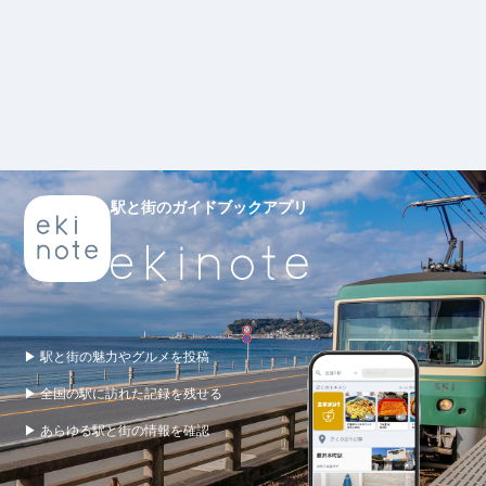
駅と街のガイドブックアプリ
▶ 駅と街の魅力やグルメを投稿
▶ 全国の駅に訪れた記録を残せる
▶ あらゆる駅と街の情報を確認