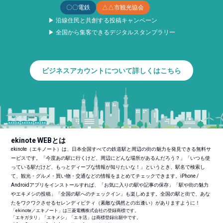
〇〇電鉄
△△市観光協会
▶ 沿線住民と共創する投稿キャンペーン
▶ 全国から集客できるデジタルスタンプラリー
ビジネスアカウントについて詳しくはこちら
ekinote WEBとは
ekinote（エキノート）は、日本全国すべての鉄道駅と周辺の街の魅力を発見できる無料サ
ービスです。「今度あの駅に行くけど、周辺にどんな場所があるんだろう？」「いつも使
っている駅だけど、もっとディープな情報が知りたいな！」というとき、駅名で検索し
て、観光・グルメ・買い物・交通などの情報をまとめてチェックできます。iPhone /
Androidアプリをインストールすれば、「お気に入りの駅や記事の保存」「駅や街の魅力
やエキメシの投稿」「全国の駅へのチェックイン」も楽しめます。全国の駅と街で、あな
たをワクワクさせるセレンディピティ（素敵な偶然との出逢い）がありますように！
「ekinote／エキノート」は三菱電機株式会社の登録商標です。
「エキガタリ」「エキメシ」「エキ活」は商標登録出願中です。