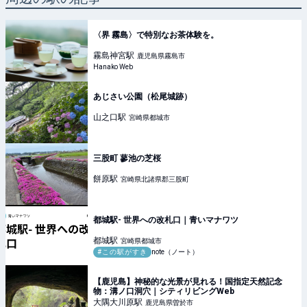
〈界 霧島〉で特別なお茶体験を。
霧島神宮
駅
鹿児島県霧島市
Hanako Web
あじさい公園（松尾城跡）
山之口
駅
宮崎県都城市
三股町 蓼池の芝桜
餅原
駅
宮崎県北諸県郡三股町
都城駅- 世界への改札口｜青いマナワツ
都城
駅
宮崎県都城市
#この駅がすき
note（ノート）
【鹿児島】神秘的な光景が見れる！国指定天然記念
物：溝ノ口洞穴｜シティリビングWeb
大隅大川原
駅
鹿児島県曽於市