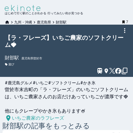
はじめて行く駅のことがわかる 行ってみたい街が見つかる
7
九州・沖縄
鹿児島県
財部駅
【ラ・フレーズ】いちご農家のソフトクリー
ム🍓
財部
駅
鹿児島県曽於市
遊び
#鹿児島グルメ
#いちご
#ソフトクリーム
#かき氷
曽於市末吉町の「ラ・フレーズ」のいちごソフトクリーム
は、いちご農家さんのお店だけあっていちごが濃厚です🍓

他にもクレープやかき氷もあります🍧
いちご農家のラフレーズ
財部
駅の記事をもっとみる