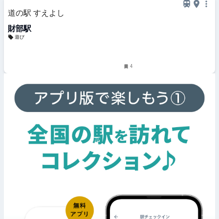
道の駅 すえよし
財部駅
遊び
4