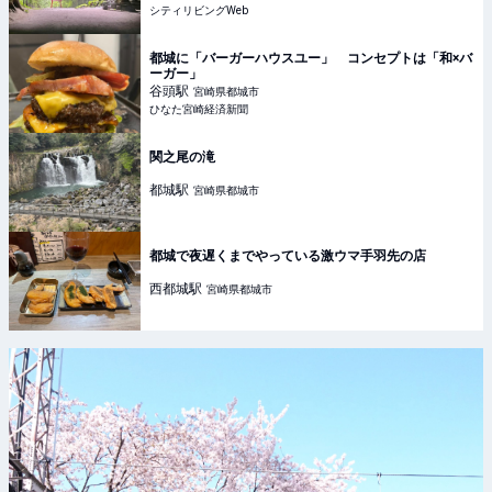
シティリビングWeb
都城に「バーガーハウスユー」 コンセプトは「和×バ
ーガー」
谷頭
駅
宮崎県都城市
ひなた宮崎経済新聞
関之尾の滝
都城
駅
宮崎県都城市
都城で夜遅くまでやっている激ウマ手羽先の店
西都城
駅
宮崎県都城市