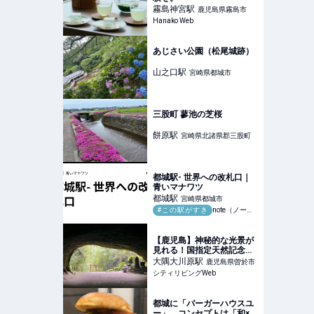
霧島神宮
駅
鹿児島県霧島市
Hanako Web
あじさい公園（松尾城跡）
山之口
駅
宮崎県都城市
三股町 蓼池の芝桜
餅原
駅
宮崎県北諸県郡三股町
都城駅- 世界への改札口｜
青いマナワツ
都城
駅
宮崎県都城市
#この駅がすき
note（ノート）
【鹿児島】神秘的な光景が
見れる！国指定天然記念
物：溝ノ口洞穴｜シティリ
大隅大川原
駅
鹿児島県曽於市
ビングWeb
シティリビングWeb
都城に「バーガーハウスユ
ー」 コンセプトは「和×バ