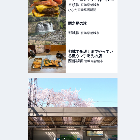
ーガー」
谷頭
駅
宮崎県都城市
ひなた宮崎経済新聞
関之尾の滝
都城
駅
宮崎県都城市
都城で夜遅くまでやってい
る激ウマ手羽先の店
西都城
駅
宮崎県都城市