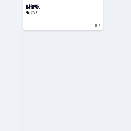
財部駅
遊び
7