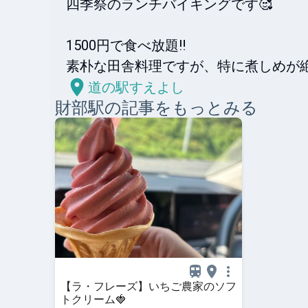
四季祭のランチバイキングです🥰

1500円で食べ放題‼️

素朴な田舎料理ですが、特に煮しめが
道の駅すえよし
財部
駅の記事をもっとみる
【ラ・フレーズ】いちご農家のソフ
トクリーム🍓