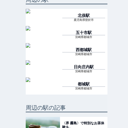
北俣
駅
鹿児島県曽於市
五十市
駅
宮崎県都城市
西都城
駅
宮崎県都城市
日向庄内
駅
宮崎県都城市
都城
駅
宮崎県都城市
周辺の駅の記事
〈界 霧島〉で特別なお茶体
験を。