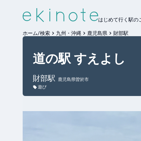
はじめて行く駅の
ホーム/検索
九州・沖縄
鹿児島県
財部駅
道の駅 すえよし
財部
駅
鹿児島県曽於市
遊び