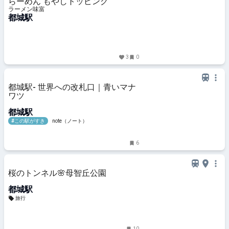
らーめん もやしトッピング
ラーメン味富
都城駅
3
0
都城駅- 世界への改札口｜青いマナ
ワツ
都城駅
#この駅がすき
note（ノート）
6
桜のトンネル🌸母智丘公園
都城駅
旅行
10