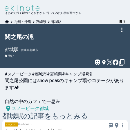
はじめて行く駅のことがわかる 行ってみたい街が見つかる
9
九州・沖縄
宮崎県
都城駅
関之尾の滝
都城
駅
宮崎県都城市
遊び
#スノーピーク
#都城市
#宮崎県
#キャンプ場
#滝
関之尾公園にはsnow peakのキャンプ場やコテージがあり
ます🏕️

自然の中のカフェで一息☕️
スノーピーク都城
都城
駅の記事をもっとみる
駅から609 m
エキメシ！