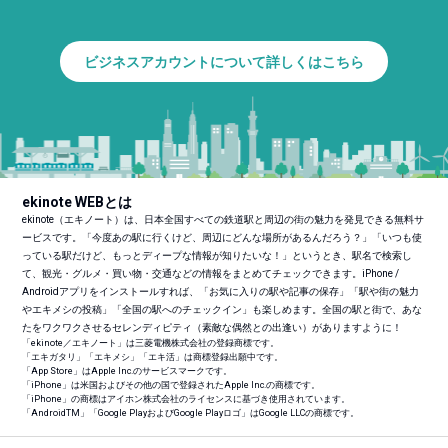
ビジネスアカウントについて詳しくはこちら
ekinote WEBとは
ekinote（エキノート）は、日本全国すべての鉄道駅と周辺の街の魅力を発見できる無料サ
ービスです。「今度あの駅に行くけど、周辺にどんな場所があるんだろう？」「いつも使
っている駅だけど、もっとディープな情報が知りたいな！」というとき、駅名で検索し
て、観光・グルメ・買い物・交通などの情報をまとめてチェックできます。iPhone /
Androidアプリをインストールすれば、「お気に入りの駅や記事の保存」「駅や街の魅力
やエキメシの投稿」「全国の駅へのチェックイン」も楽しめます。全国の駅と街で、あな
たをワクワクさせるセレンディピティ（素敵な偶然との出逢い）がありますように！
「ekinote／エキノート」は三菱電機株式会社の登録商標です。
「エキガタリ」「エキメシ」「エキ活」は商標登録出願中です。
「App Store」はApple Inc.のサービスマークです。
「iPhone」は米国およびその他の国で登録されたApple Inc.の商標です。
「iPhone」の商標はアイホン株式会社のライセンスに基づき使用されています。
「Android
TM
」「Google PlayおよびGoogle Playロゴ」はGoogle LLCの商標です。