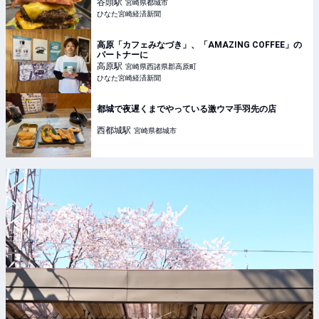
谷頭
駅
宮崎県都城市
ひなた宮崎経済新聞
高原「カフェみなづき」、「AMAZING COFFEE」の
パートナーに
高原
駅
宮崎県西諸県郡高原町
ひなた宮崎経済新聞
都城で夜遅くまでやっている激ウマ手羽先の店
西都城
駅
宮崎県都城市