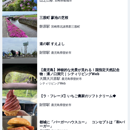
山之口
駅
宮崎県都城市
三股町 蓼池の芝桜
餅原
駅
宮崎県北諸県郡三股町
道の駅 すえよし
財部
駅
鹿児島県曽於市
【鹿児島】神秘的な光景が見れる！国指定天然記念
物：溝ノ口洞穴｜シティリビングWeb
大隅大川原
駅
鹿児島県曽於市
シティリビングWeb
【ラ・フレーズ】いちご農家のソフトクリーム🍓
財部
駅
鹿児島県曽於市
都城に「バーガーハウスユー」 コンセプトは「和×バ
ーガー」