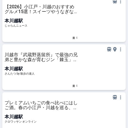
【2026】小江戸・川越のおすすめ
グルメ15選！スイーツやうなぎな
どマップ付きで紹介＜埼玉＞ ｜じ
本川越駅
ゃらんニュース
じゃらんニュース
4
川越市『武蔵野蒸留所』で最強の兄
弟と豊かな森が育むジン「棘玉」
【埼玉の酒の未来を担う造り手た
本川越駅
ち】｜さんたつ by 散歩の達人
さんたつ by 散歩の達人
4
プレミアムいちごの食べ比べにはし
ご酒。春の小江戸・川越を巡る、大
人の1泊2日旅 | カルチャー | クロワ
本川越駅
ッサン オンライン
クロワッサン オンライン