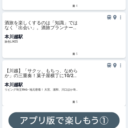
4
酒旅を楽しくするのは「知識」では
なく「出会い」。酒旅プランナー・
岩瀬大二さんに聞いた、日本酒の楽
本川越駅
しみ方｜旅色LIKES
旅色LIKES
5
【川越】「サクッ、もちっ、なめら
か」の三重奏！菓子屋横丁に10/29
オープン『川越バターサンド』
本川越駅
リビング埼玉Web - 地元密着！ 大宮、浦和、川口ほか埼
玉のグルメ、イベント、お出かけ、習い事情報
5