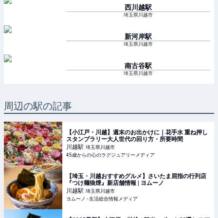
西川越
駅
埼玉県川越市
新河岸
駅
埼玉県川越市
南古谷
駅
埼玉県川越市
周辺の駅の記事
【小江戸・川越】週末のお出かけに｜花手水 重ね押し
スタンプラリー大人世代の回り方・所要時間
川越
駅
埼玉県川越市
45歳からの心のラグジュアリーメディア
【埼玉・川越おすすめグルメ】さいたま屈指の行列店
『つけ麺狼煙』新店舗情報 | ヨムーノ
川越
駅
埼玉県川越市
ヨムーノ - 生活総合情報メディア