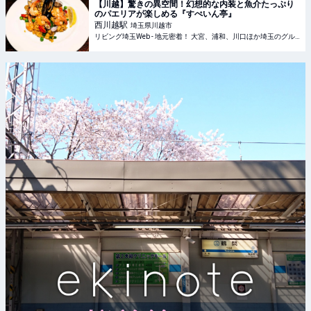
【川越】驚きの異空間！幻想的な内装と魚介たっぷり
のパエリアが楽しめる『すぺいん亭』
西川越
駅
埼玉県川越市
リビング埼玉Web - 地元密着！ 大宮、浦和、川口ほか埼玉のグルメ、イベント、お出かけ、習い事情報