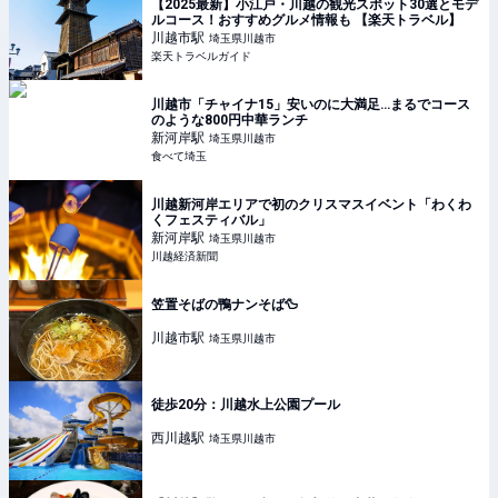
【2025最新】小江戸・川越の観光スポット30選とモデ
ルコース！おすすめグルメ情報も 【楽天トラベル】
川越市
駅
埼玉県川越市
楽天トラベルガイド
川越市「チャイナ15」安いのに大満足…まるでコース
のような800円中華ランチ
新河岸
駅
埼玉県川越市
食べて埼玉
川越新河岸エリアで初のクリスマスイベント「わくわ
くフェスティバル」
新河岸
駅
埼玉県川越市
川越経済新聞
笠置そばの鴨ナンそば🦆
川越市
駅
埼玉県川越市
徒歩20分：川越水上公園プール
西川越
駅
埼玉県川越市