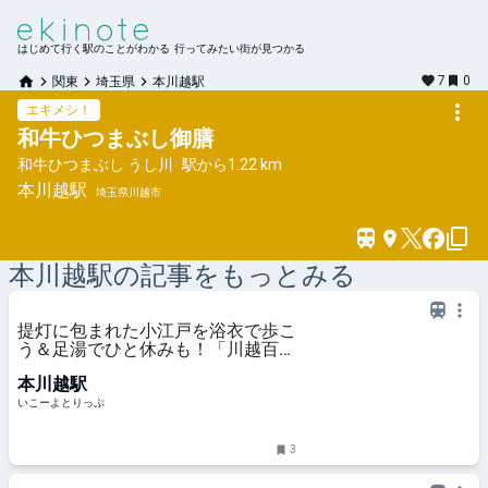
はじめて行く駅のことがわかる 行ってみたい街が見つかる
7
0
関東
埼玉県
本川越駅
エキメシ！
和牛ひつまぶし御膳
和牛ひつまぶし うし川
駅から
1.22 km
本川越
駅
埼玉県川越市
本川越
駅の記事をもっとみる
提灯に包まれた小江戸を浴衣で歩こ
う＆足湯でひと休みも！「川越百万
灯夏まつり2026」開催 | いこーよと
本川越駅
りっぷ
いこーよとりっぷ
3