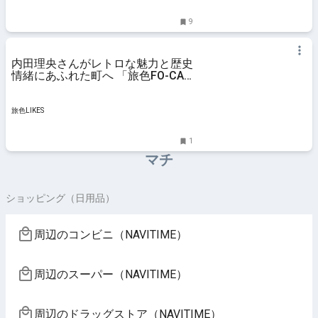
9
内田理央さんがレトロな魅力と歴史
情緒にあふれた町へ 「旅色FO-CAL
埼玉県川越市特集」が公開しました
｜旅色LIKES
旅色LIKES
1
マチ
ショッピング（日用品）
周辺のコンビニ（NAVITIME）
周辺のスーパー（NAVITIME）
周辺のドラッグストア（NAVITIME）