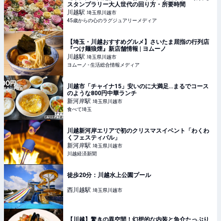
スタンプラリー大人世代の回り方・所要時間
川越
駅
埼玉県川越市
45歳からの心のラグジュアリーメディア
【埼玉・川越おすすめグルメ】さいたま屈指の行列店
『つけ麺狼煙』新店舗情報 | ヨムーノ
川越
駅
埼玉県川越市
ヨムーノ - 生活総合情報メディア
川越市「チャイナ15」安いのに大満足…まるでコース
のような800円中華ランチ
新河岸
駅
埼玉県川越市
食べて埼玉
川越新河岸エリアで初のクリスマスイベント「わくわ
くフェスティバル」
新河岸
駅
埼玉県川越市
川越経済新聞
徒歩20分：川越水上公園プール
西川越
駅
埼玉県川越市
【川越】驚きの異空間！幻想的な内装と魚介たっぷり