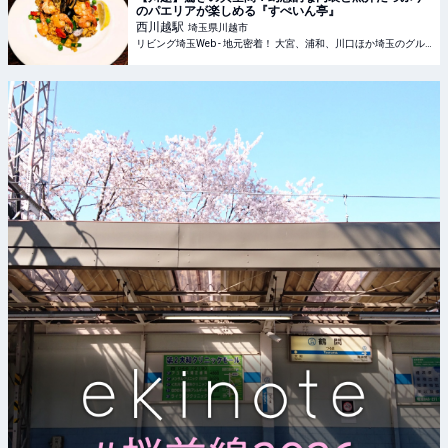
のパエリアが楽しめる『すぺいん亭』
西川越
駅
埼玉県川越市
リビング埼玉Web - 地元密着！ 大宮、浦和、川口ほか埼玉のグルメ、イベント、お出かけ、習い事情報