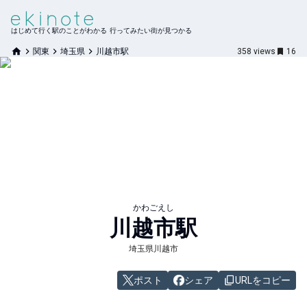
はじめて行く駅のことがわかる 行ってみたい街が見つかる
関東
埼玉県
川越市駅
358
views
16
かわごえし
川越市
駅
埼玉県川越市
ポスト
シェア
URLをコピー