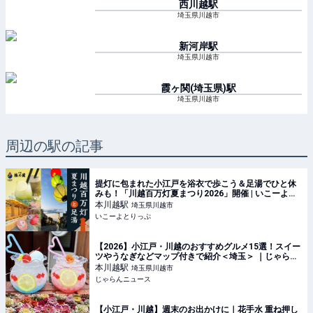
西川越
駅
埼玉県川越市
新河岸
駅
埼玉県川越市
霞ヶ関(埼玉県)
駅
埼玉県川越市
周辺の駅の記事
提灯に包まれた小江戸を浴衣で歩こう＆足湯でひと休
みも！「川越百万灯夏まつり2026」開催 | いこーよと
りっぷ
本川越
駅
埼玉県川越市
いこーよとりっぷ
【2026】小江戸・川越のおすすめグルメ15選！スイー
ツやうなぎなどマップ付きで紹介＜埼玉＞ ｜じゃらん
ニュース
本川越
駅
埼玉県川越市
じゃらんニュース
【小江戸・川越】週末のお出かけに｜花手水 重ね押し