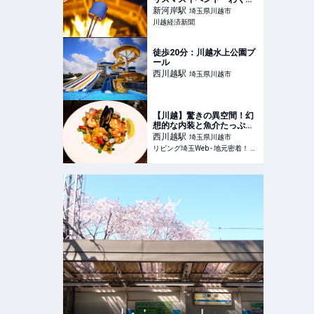
くフェスティバル」
新河岸
駅
埼玉県川越市
川越経済新聞
徒歩20分：川越水上公園プ
ール
西川越
駅
埼玉県川越市
【川越】驚きの異空間！幻
想的な内装と魚介たっぷり
のパエリアが楽しめる『す
西川越
駅
埼玉県川越市
ぺいん亭』
リビング埼玉Web - 地元密着！ 大宮、浦和、川口ほか埼玉のグルメ、イベント、お出かけ、習い事情報