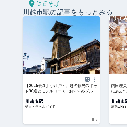
笠置そば
川越市
駅の記事をもっとみる
【2025最新】小江戸・川越の観光スポッ
内田理央
ト30選とモデルコース！おすすめグルメ
にあふれ
情報も 【楽天トラベル】
越市特集
川越市駅
川越市
楽天トラベルガイド
旅色LIKES
5