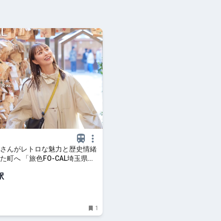
さんがレトロな魅力と歴史情緒
た町へ 「旅色FO-CAL埼玉県川
」が公開しました｜旅色LIKES
駅
1