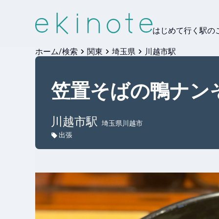
はじめて行く駅の
ホーム/検索
関東
埼玉県
川越市駅
笠置そばの鴨ナンそ
川越市
駅
埼玉県川越市
出張