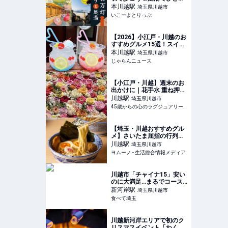
みも！「川越百万灯夏まつ
本川越
駅
埼玉県川越市
り2026」開催 | いこーよと
いこーよとりっぷ
りっぷ
【2026】小江戸・川越のお
すすめグルメ15選！スイー
ツやうなぎなどマップ付き
本川越
駅
埼玉県川越市
で紹介＜埼玉＞ ｜じゃらん
じゃらんニュース
ニュース
【小江戸・川越】週末のお
出かけに｜花手水 重ね押し
スタンプラリー大人世代の
川越
駅
埼玉県川越市
回り方・所要時間
45歳からの心のラグジュアリーメディア
【埼玉・川越おすすめグル
メ】さいたま屈指の行列店
『つけ麺狼煙』新店舗情報 |
川越
駅
埼玉県川越市
ヨムーノ
ヨムーノ - 生活総合情報メディア
川越市「チャイナ15」安い
のに大満足…まるでコース
のような800円中華ランチ
新河岸
駅
埼玉県川越市
食べて埼玉
川越新河岸エリアで初のク
リスマスイベント「わくわ