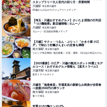
スタンプラリー大人世代の回り方・所要時間
川越
駅
埼玉県川越市
45歳からの心のラグジュアリーメディア
【埼玉・川越おすすめグルメ】さいたま屈指の行列店
『つけ麺狼煙』新店舗情報 | ヨムーノ
川越
駅
埼玉県川越市
ヨムーノ - 生活総合情報メディア
【川越】サクッ・つるん・ぷりっ！「かき小屋 小江
戸」で味わう牡蠣ざんまいの定食を満喫
南大塚
駅
埼玉県川越市
リビング埼玉Web - 地元密着！ 大宮、浦和、川口ほか埼玉のグルメ、イベント、お出かけ、習い事情報
【2025最新】小江戸・川越の観光スポット30選とモデ
ルコース！おすすめグルメ情報も 【楽天トラベル】
川越市
駅
埼玉県川越市
楽天トラベルガイド
川越市「漁港食堂」市場直送の新鮮なお刺身が全部食
べ放題2500円の神ランチ
南大塚
駅
埼玉県川越市
食べて埼玉
笠置そばの鴨ナンそば🦆