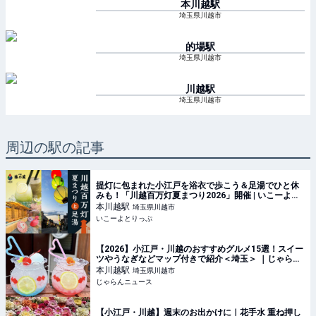
本川越
駅
埼玉県川越市
的場
駅
埼玉県川越市
川越
駅
埼玉県川越市
周辺の駅の記事
提灯に包まれた小江戸を浴衣で歩こう＆足湯でひと休
みも！「川越百万灯夏まつり2026」開催 | いこーよと
りっぷ
本川越
駅
埼玉県川越市
いこーよとりっぷ
【2026】小江戸・川越のおすすめグルメ15選！スイー
ツやうなぎなどマップ付きで紹介＜埼玉＞ ｜じゃらん
ニュース
本川越
駅
埼玉県川越市
じゃらんニュース
【小江戸・川越】週末のお出かけに｜花手水 重ね押し