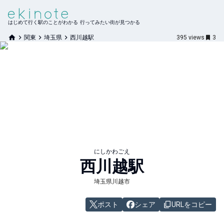
はじめて行く駅のことがわかる 行ってみたい街が見つかる
関東
埼玉県
西川越駅
395
views
3
にしかわごえ
西川越
駅
埼玉県川越市
ポスト
シェア
URLをコピー