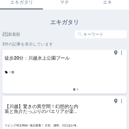
エキガタリ
マチ
エキ
エキガタリ
新着順
3
件の記事を表示しています
徒歩20分：川越水上公園プール
一般
6
【川越】驚きの異空間！幻想的な内
装と魚介たっぷりのパエリアが楽し
める『すぺいん亭』
リビング埼玉Web - 地元密着！ 大宮、浦和、川口ほか埼