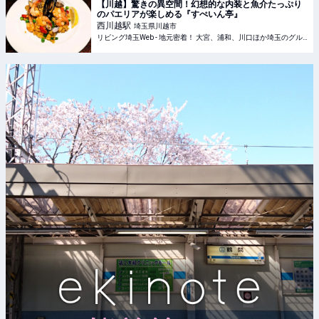
【川越】驚きの異空間！幻想的な内装と魚介たっぷり
のパエリアが楽しめる『すぺいん亭』
西川越
駅
埼玉県川越市
リビング埼玉Web - 地元密着！ 大宮、浦和、川口ほか埼玉のグルメ、イベント、お出かけ、習い事情報