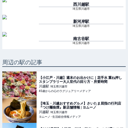
西川越
駅
埼玉県川越市
新河岸
駅
埼玉県川越市
南古谷
駅
埼玉県川越市
周辺の駅の記事
【小江戸・川越】週末のお出かけに｜花手水 重ね押し
スタンプラリー大人世代の回り方・所要時間
川越
駅
埼玉県川越市
45歳からの心のラグジュアリーメディア
【埼玉・川越おすすめグルメ】さいたま屈指の行列店
『つけ麺狼煙』新店舗情報 | ヨムーノ
川越
駅
埼玉県川越市
ヨムーノ - 生活総合情報メディア