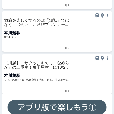
4
酒旅を楽しくするのは「知識」では
なく「出会い」。酒旅プランナー・
岩瀬大二さんに聞いた、日本酒の楽
本川越駅
しみ方｜旅色LIKES
旅色LIKES
5
【川越】「サクッ、もちっ、なめら
か」の三重奏！菓子屋横丁に10/29
オープン『川越バターサンド』
本川越駅
リビング埼玉Web - 地元密着！ 大宮、浦和、川口ほか埼
玉のグルメ、イベント、お出かけ、習い事情報
5