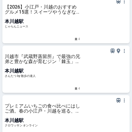
【2026】小江戸・川越のおすすめ
グルメ15選！スイーツやうなぎな
どマップ付きで紹介＜埼玉＞ ｜じ
本川越駅
ゃらんニュース
じゃらんニュース
4
川越市『武蔵野蒸留所』で最強の兄
弟と豊かな森が育むジン「棘玉」
【埼玉の酒の未来を担う造り手た
本川越駅
ち】｜さんたつ by 散歩の達人
さんたつ by 散歩の達人
4
プレミアムいちごの食べ比べにはし
ご酒。春の小江戸・川越を巡る、大
人の1泊2日旅 | カルチャー | クロワ
本川越駅
ッサン オンライン
クロワッサン オンライン