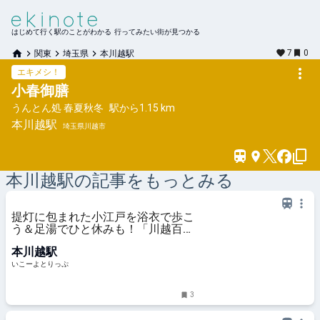
はじめて行く駅のことがわかる 行ってみたい街が見つかる
7
0
関東
埼玉県
本川越駅
エキメシ！
小春御膳
うんとん処 春夏秋冬
駅から
1.15 km
本川越
駅
埼玉県川越市
本川越
駅の記事をもっとみる
提灯に包まれた小江戸を浴衣で歩こ
う＆足湯でひと休みも！「川越百万
灯夏まつり2026」開催 | いこーよと
本川越駅
りっぷ
いこーよとりっぷ
3