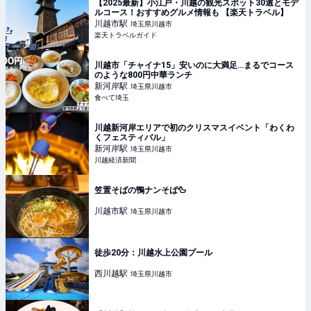
【2025最新】小江戸・川越の観光スポット30選とモデ
ルコース！おすすめグルメ情報も 【楽天トラベル】
川越市
駅
埼玉県川越市
楽天トラベルガイド
川越市「チャイナ15」安いのに大満足…まるでコース
のような800円中華ランチ
新河岸
駅
埼玉県川越市
食べて埼玉
川越新河岸エリアで初のクリスマスイベント「わくわ
くフェスティバル」
新河岸
駅
埼玉県川越市
川越経済新聞
笠置そばの鴨ナンそば🦆
川越市
駅
埼玉県川越市
徒歩20分：川越水上公園プール
西川越
駅
埼玉県川越市