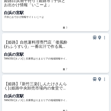
姫路白浜潮干狩り | 姫路市 | 子供と
お出かけ情報「いこーよ」
白浜の宮駅
子供とおでかけ情報サイト いこーよ
3
【姫路】自然薯料理専門店「倭風酔
(わふうすい)」一番出汁で作る風味
豊かなとろろ料理を味わって
白浜の宮駅
TANOSU [タノス]｜兵庫県はりまエリアの地域情報サイ
ト
7
【姫路】｢新竹三楽(しんたけさんら
く)｣姫路中央卸売市場内の食堂でコ
スパ抜群の海鮮丼を堪能！
白浜の宮駅
TANOSU [タノス]｜兵庫県はりまエリアの地域情報サイ
ト
9