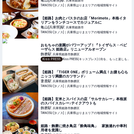
亀山(兵庫県)
駅
兵庫県姫路市
TANOSU [タノス]｜兵庫県はりまエリアの地域情報サイト
【姫路】お肉とパスタのお店「Morimoto」本格イタ
リアンをランチコースでカジュアルに
亀山(兵庫県)
駅
兵庫県姫路市
TANOSU [タノス]｜兵庫県はりまエリアの地域情報サイト
おもちゃの楽園がパワーアップ！『トイザらス・ベビ
ーザらス 姫路店』リニューアルオープン
飾磨
駅
兵庫県姫路市飾磨区
Kiss PRESS
Kiss PRESS(キッスプレス) | 街を、もっと楽しもう
【姫路】「TIGER ONE」ボリューム満点！お腹も心も
ニッコリ満腹のカツサンド♪
妻鹿
駅
兵庫県姫路市飾磨区
TANOSU [タノス]｜兵庫県はりまエリアの地域情報サイト
【姫路】玄米とスパイスの店「サルサカレー」本格派
のスパイスカレー♪テイクアウトも
飾磨
駅
兵庫県姫路市飾磨区
TANOSU [タノス]｜兵庫県はりまエリアの地域情報サイト
姫路・飾磨に焼き鳥店「酔鳥味鳥」 家族連れや車利
用者を意識し