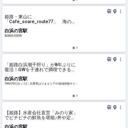
姫路・東山に
「Cafe_soare_route77」 海の家
をモチーフに
白浜の宮駅
姫路経済新聞
9
「姫路白浜潮干狩り」が8年ぶりに
復活！GWを子連れで満喫できるイ
ベントやキッチンカーも
白浜の宮駅
TANOSU [タノス]｜兵庫県はりまエリアの地域情報サイ
ト
9
【姫路】水産会社直営「みのり家」
でピチピチの鮮魚を堪能♪丼や定食
などの漁師メシが目白押し！
白浜の宮駅