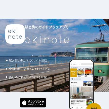
駅と街のガイドブックアプリ
▶ 駅と街の魅力やグルメを投稿
▶ 全国の駅に訪れた記録を残せる
▶ あらゆる駅と街の情報を確認