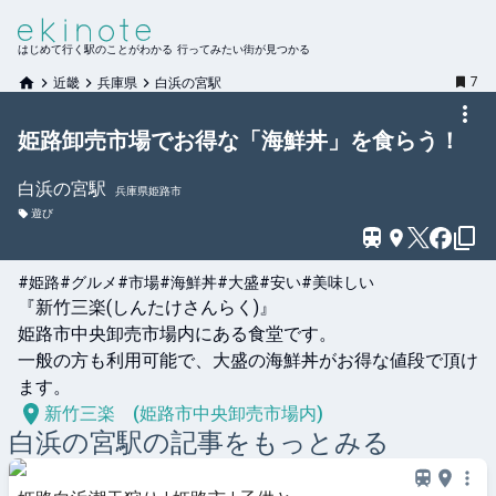
はじめて行く駅のことがわかる 行ってみたい街が見つかる
7
近畿
兵庫県
白浜の宮駅
姫路卸売市場でお得な「海鮮丼」を食らう！
白浜の宮
駅
兵庫県姫路市
遊び
#姫路
#グルメ
#市場
#海鮮丼
#大盛
#安い
#美味しい
『新竹三楽(しんたけさんらく)』

姫路市中央卸売市場内にある食堂です。

一般の方も利用可能で、大盛の海鮮丼がお得な値段で頂け
ます。
新竹三楽 (姫路市中央卸売市場内)
白浜の宮
駅の記事をもっとみる