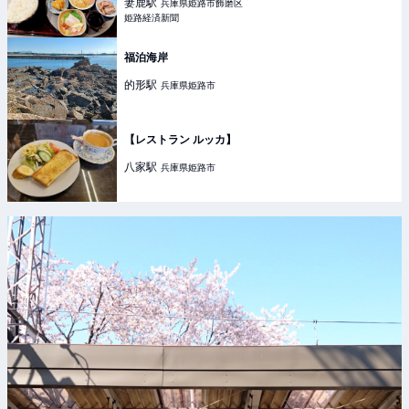
妻鹿
駅
兵庫県姫路市飾磨区
姫路経済新聞
福泊海岸
的形
駅
兵庫県姫路市
【レストラン ルッカ】
八家
駅
兵庫県姫路市