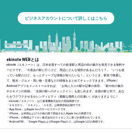
ビジネスアカウントについて詳しくはこちら
ekinote WEBとは
ekinote（エキノート）は、日本全国すべての鉄道駅と周辺の街の魅力を発見できる無料サ
ービスです。「今度あの駅に行くけど、周辺にどんな場所があるんだろう？」「いつも使
っている駅だけど、もっとディープな情報が知りたいな！」というとき、駅名で検索し
て、観光・グルメ・買い物・交通などの情報をまとめてチェックできます。iPhone /
Androidアプリをインストールすれば、「お気に入りの駅や記事の保存」「駅や街の魅力
やエキメシの投稿」「全国の駅へのチェックイン」も楽しめます。全国の駅と街で、あな
たをワクワクさせるセレンディピティ（素敵な偶然との出逢い）がありますように！
「ekinote／エキノート」は三菱電機株式会社の登録商標です。
「エキガタリ」「エキメシ」「エキ活」は商標登録出願中です。
「App Store」はApple Inc.のサービスマークです。
「iPhone」は米国およびその他の国で登録されたApple Inc.の商標です。
「iPhone」の商標はアイホン株式会社のライセンスに基づき使用されています。
「Android
TM
」「Google PlayおよびGoogle Playロゴ」はGoogle LLCの商標です。