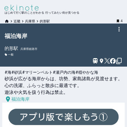
はじめて行く駅のことがわかる 行ってみたい街が見つかる
4
近畿
兵庫県
的形駅
福泊海岸
的形
駅
兵庫県姫路市
一般
#海
#砂浜
#マリーンベルト
#瀬戸内の海
#穏やかな海
砂浜が広がる海岸からは、坊勢、家島諸島が見渡せます。

心の洗濯、ふらっと散歩に最適です。

遊泳や火気を扱う行為は禁止。
福泊海岸