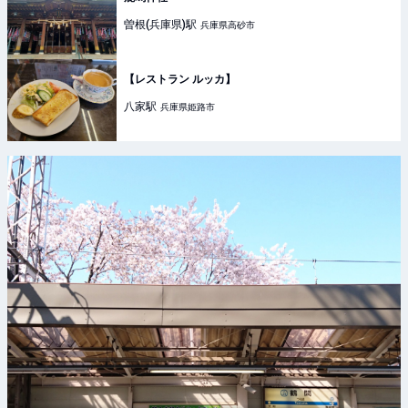
曽根(兵庫県)
駅
兵庫県高砂市
【レストラン ルッカ】
八家
駅
兵庫県姫路市