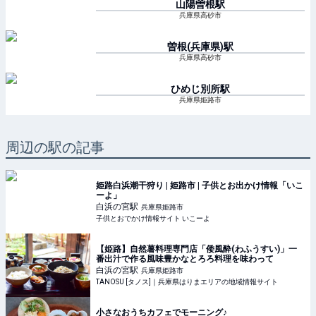
山陽曽根
駅
兵庫県高砂市
曽根(兵庫県)
駅
兵庫県高砂市
ひめじ別所
駅
兵庫県姫路市
周辺の駅の記事
姫路白浜潮干狩り | 姫路市 | 子供とお出かけ情報「いこ
ーよ」
白浜の宮
駅
兵庫県姫路市
子供とおでかけ情報サイト いこーよ
【姫路】自然薯料理専門店「倭風酔(わふうすい)」一
番出汁で作る風味豊かなとろろ料理を味わって
白浜の宮
駅
兵庫県姫路市
TANOSU [タノス]｜兵庫県はりまエリアの地域情報サイト
小さなおうちカフェでモーニング♪