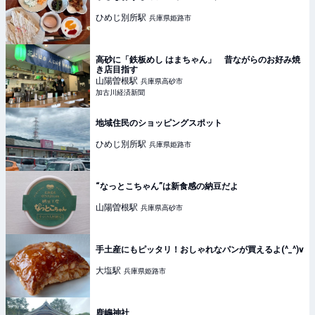
ひめじ別所
駅
兵庫県姫路市
高砂に「鉄板めし はまちゃん」 昔ながらのお好み焼
き店目指す
山陽曽根
駅
兵庫県高砂市
加古川経済新聞
地域住民のショッピングスポット
ひめじ別所
駅
兵庫県姫路市
“なっとこちゃん”は新食感の納豆だよ
山陽曽根
駅
兵庫県高砂市
手土産にもピッタリ！おしゃれなパンが買えるよ(^_^)v
大塩
駅
兵庫県姫路市
鹿嶋神社