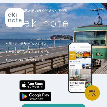
駅と街のガイドブックアプリ
▶ 駅と街の魅力やグルメを投稿
▶ 全国の駅に訪れた記録を残せる
▶ あらゆる駅と街の情報を確認