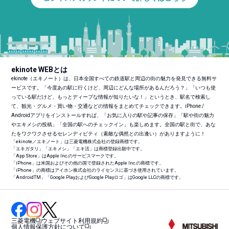
ekinote WEBとは
ekinote（エキノート）は、日本全国すべての鉄道駅と周辺の街の魅力を発見できる無料サ
ービスです。「今度あの駅に行くけど、周辺にどんな場所があるんだろう？」「いつも使
っている駅だけど、もっとディープな情報が知りたいな！」というとき、駅名で検索し
て、観光・グルメ・買い物・交通などの情報をまとめてチェックできます。iPhone /
Androidアプリをインストールすれば、「お気に入りの駅や記事の保存」「駅や街の魅力
やエキメシの投稿」「全国の駅へのチェックイン」も楽しめます。全国の駅と街で、あな
たをワクワクさせるセレンディピティ（素敵な偶然との出逢い）がありますように！
「ekinote／エキノート」は三菱電機株式会社の登録商標です。
「エキガタリ」「エキメシ」「エキ活」は商標登録出願中です。
「App Store」はApple Inc.のサービスマークです。
「iPhone」は米国およびその他の国で登録されたApple Inc.の商標です。
「iPhone」の商標はアイホン株式会社のライセンスに基づき使用されています。
「Android
TM
」「Google PlayおよびGoogle Playロゴ」はGoogle LLCの商標です。
三菱電機
ウェブサイト利用規約
個人情報保護方針について