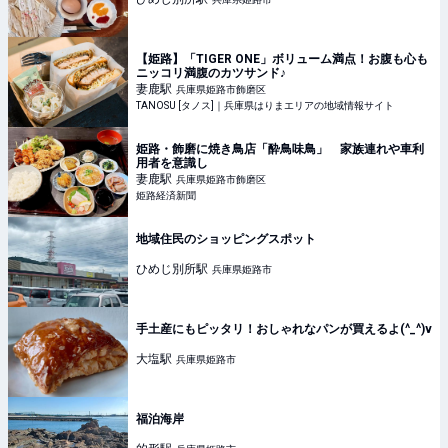
【姫路】「TIGER ONE」ボリューム満点！お腹も心も
ニッコリ満腹のカツサンド♪
妻鹿
駅
兵庫県姫路市飾磨区
TANOSU [タノス]｜兵庫県はりまエリアの地域情報サイト
姫路・飾磨に焼き鳥店「酔鳥味鳥」 家族連れや車利
用者を意識し
妻鹿
駅
兵庫県姫路市飾磨区
姫路経済新聞
地域住民のショッピングスポット
ひめじ別所
駅
兵庫県姫路市
手土産にもピッタリ！おしゃれなパンが買えるよ(^_^)v
大塩
駅
兵庫県姫路市
福泊海岸