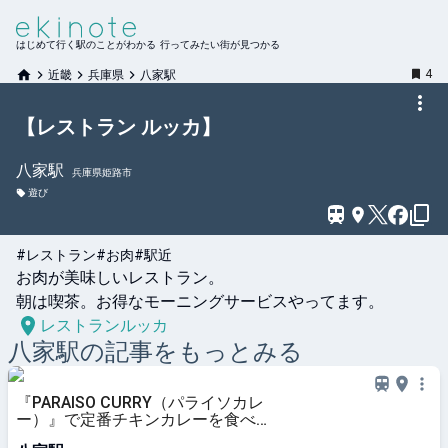
はじめて行く駅のことがわかる 行ってみたい街が見つかる
4
近畿
兵庫県
八家駅
【レストラン ルッカ】
八家
駅
兵庫県姫路市
遊び
#レストラン
#お肉
#駅近
お肉が美味しいレストラン。

朝は喫茶。お得なモーニングサービスやってます。
レストランルッカ
八家
駅の記事をもっとみる
『PARAISO CURRY（パライソカレ
ー）』で定番チキンカレーを食べて
きました 姫路市