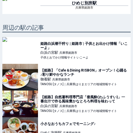
ひめじ別所
駅
兵庫県姫路市
周辺の駅の記事
姫路白浜潮干狩り | 姫路市 | 子供とお出かけ情報「いこ
ーよ」
白浜の宮
駅
兵庫県姫路市
子供とおでかけ情報サイト いこーよ
【姫路】「Cafe＆Dining RISBON」オープン！心踊る
♪彩り鮮やかなランチ
御着
駅
兵庫県姫路市
TANOSU [タノス]｜兵庫県はりまエリアの地域情報サイト
【姫路】自然薯料理専門店「倭風酔(わふうすい)」一
番出汁で作る風味豊かなとろろ料理を味わって
白浜の宮
駅
兵庫県姫路市
TANOSU [タノス]｜兵庫県はりまエリアの地域情報サイト
小さなおうちカフェでモーニング♪
ひめじ別所
駅
兵庫県姫路市