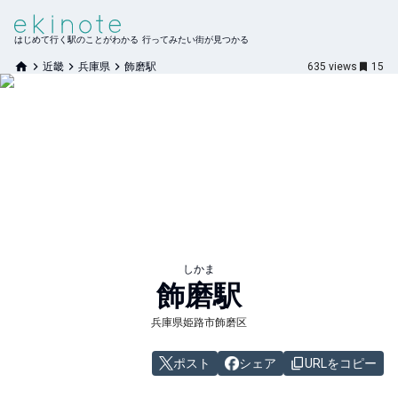
はじめて行く駅のことがわかる 行ってみたい街が見つかる
近畿
兵庫県
飾磨駅
635
views
15
しかま
飾磨
駅
兵庫県姫路市飾磨区
ポスト
シェア
URLをコピー