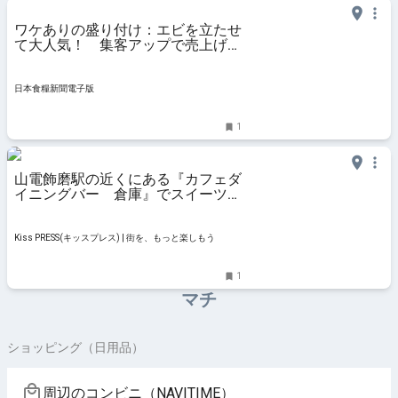
ワケありの盛り付け：エビを立たせ
て大人気！ 集客アップで売上げ
1.5倍 - 日本食糧新聞電子版
日本食糧新聞電子版
1
山電飾磨駅の近くにある『カフェダ
イニングバー 倉庫』でスイーツを
堪能してきました 姫路市
Kiss PRESS(キッスプレス) | 街を、もっと楽しもう
1
マチ
ショッピング（日用品）
周辺のコンビニ（NAVITIME）