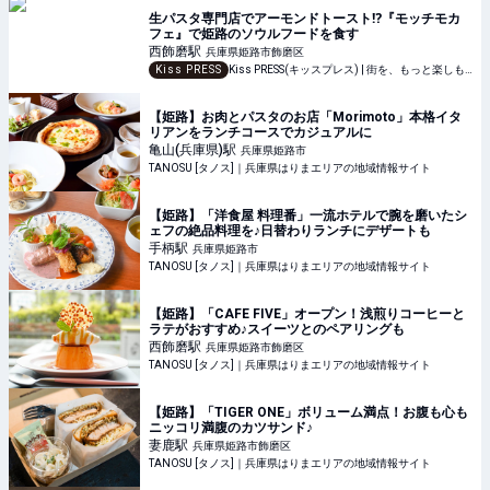
生パスタ専門店でアーモンドトースト⁉『モッチモカ
フェ』で姫路のソウルフードを食す
西飾磨
駅
兵庫県姫路市飾磨区
Kiss PRESS
Kiss PRESS(キッスプレス) | 街を、もっと楽しもう
【姫路】お肉とパスタのお店「Morimoto」本格イタ
リアンをランチコースでカジュアルに
亀山(兵庫県)
駅
兵庫県姫路市
TANOSU [タノス]｜兵庫県はりまエリアの地域情報サイト
【姫路】「洋食屋 料理番」一流ホテルで腕を磨いたシ
ェフの絶品料理を♪日替わりランチにデザートも
手柄
駅
兵庫県姫路市
TANOSU [タノス]｜兵庫県はりまエリアの地域情報サイト
【姫路】「CAFE FIVE」オープン！浅煎りコーヒーと
ラテがおすすめ♪スイーツとのペアリングも
西飾磨
駅
兵庫県姫路市飾磨区
TANOSU [タノス]｜兵庫県はりまエリアの地域情報サイト
【姫路】「TIGER ONE」ボリューム満点！お腹も心も
ニッコリ満腹のカツサンド♪
妻鹿
駅
兵庫県姫路市飾磨区
TANOSU [タノス]｜兵庫県はりまエリアの地域情報サイト