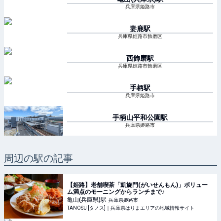
兵庫県姫路市
妻鹿
駅
兵庫県姫路市飾磨区
西飾磨
駅
兵庫県姫路市飾磨区
手柄
駅
兵庫県姫路市
手柄山平和公園
駅
兵庫県姫路市
周辺の駅の記事
【姫路】老舗喫茶「凱旋門(がいせんもん)」ボリュー
ム満点のモーニングからランチまで♪
亀山(兵庫県)
駅
兵庫県姫路市
TANOSU [タノス]｜兵庫県はりまエリアの地域情報サイト