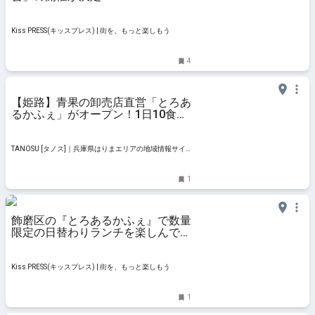
Kiss PRESS(キッスプレス) | 街を、もっと楽しもう
4
【姫路】青果の卸売店直営「とろあ
るかふぇ」がオープン！1日10食限
定のランチにほっこり♪
TANOSU [タノス]｜兵庫県はりまエリアの地域情報サイ
ト
1
飾磨区の『とろあるかふぇ』で数量
限定の日替わりランチを楽しんでき
ました 姫路市
Kiss PRESS(キッスプレス) | 街を、もっと楽しもう
1