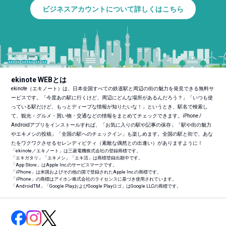
ビジネスアカウントについて詳しくはこちら
ekinote WEBとは
ekinote（エキノート）は、日本全国すべての鉄道駅と周辺の街の魅力を発見できる無料サ
ービスです。「今度あの駅に行くけど、周辺にどんな場所があるんだろう？」「いつも使
っている駅だけど、もっとディープな情報が知りたいな！」というとき、駅名で検索し
て、観光・グルメ・買い物・交通などの情報をまとめてチェックできます。iPhone /
Androidアプリをインストールすれば、「お気に入りの駅や記事の保存」「駅や街の魅力
やエキメシの投稿」「全国の駅へのチェックイン」も楽しめます。全国の駅と街で、あな
たをワクワクさせるセレンディピティ（素敵な偶然との出逢い）がありますように！
「ekinote／エキノート」は三菱電機株式会社の登録商標です。
「エキガタリ」「エキメシ」「エキ活」は商標登録出願中です。
「App Store」はApple Inc.のサービスマークです。
「iPhone」は米国およびその他の国で登録されたApple Inc.の商標です。
「iPhone」の商標はアイホン株式会社のライセンスに基づき使用されています。
「Android
TM
」「Google PlayおよびGoogle Playロゴ」はGoogle LLCの商標です。