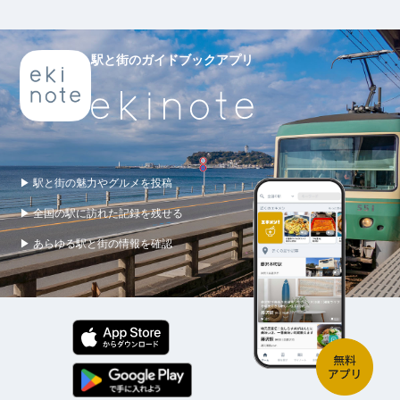
駅と街のガイドブックアプリ
▶ 駅と街の魅力やグルメを投稿
▶ 全国の駅に訪れた記録を残せる
▶ あらゆる駅と街の情報を確認