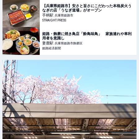
【兵庫県姫路市】安さと旨さにこだわった本格炭火う
なぎの店「うなぎ道場」がオープン
手柄
駅
兵庫県姫路市
STRAIGHT PRESS
姫路・飾磨に焼き鳥店「酔鳥味鳥」 家族連れや車利
用者を意識し
妻鹿
駅
兵庫県姫路市飾磨区
姫路経済新聞