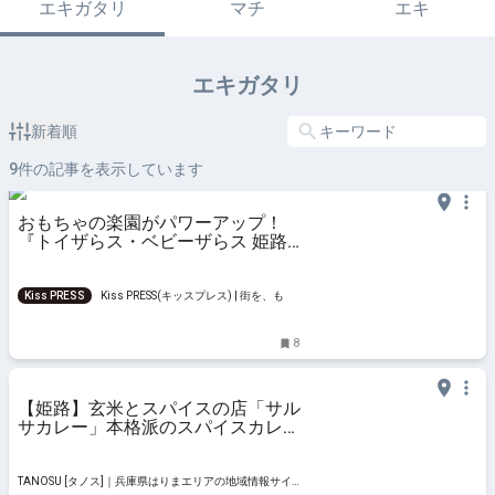
エキガタリ
マチ
エキ
エキガタリ
新着順
9
件の記事を表示しています
おもちゃの楽園がパワーアップ！
『トイザらス・ベビーザらス 姫路
店』リニューアルオープン
Kiss PRESS
Kiss PRESS(キッスプレス) | 街を、もっ
と楽しもう
8
【姫路】玄米とスパイスの店「サル
サカレー」本格派のスパイスカレー
♪テイクアウトも
TANOSU [タノス]｜兵庫県はりまエリアの地域情報サイ