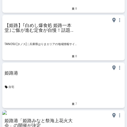
ト
8
【姫路】｢白めし爆食処 姫路一本
堂｣ご飯が進む定食が自慢！話題の
特大エビフライにも注目♪
TANOSU [タノス]｜兵庫県はりまエリアの地域情報サイ
ト
8
姫路港
自宅
7
姫路港「姫路みなと祭海上花火大
会」の開催が決定