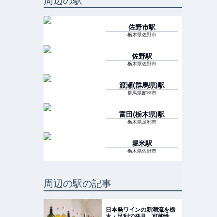
周辺の駅
佐野市
駅
栃木県佐野市
佐野
駅
栃木県佐野市
渡瀬(群馬県)
駅
群馬県館林市
富田(栃木県)
駅
栃木県足利市
堀米
駅
栃木県佐野市
周辺の駅の記事
日本発ワインの新潮流を栃
木・足利で発見 可能性は