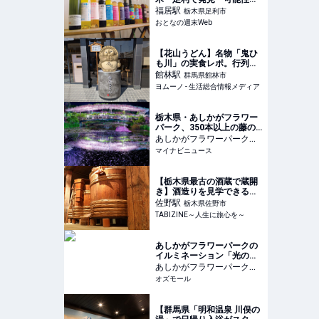
無限大、日本品種ブドウの
福居
駅
栃木県足利市
魅力を感じられた
おとなの週末Web
【花山うどん】名物「鬼ひ
も川」の実食レポ。行列が
できる日本一の味とは？ |
館林
駅
群馬県館林市
ヨムーノ
ヨムーノ - 生活総合情報メディア
栃木県・あしかがフラワー
パーク、350本以上の藤の
花が咲き誇る「ふじのはな
あしかがフラワーパーク
駅
物語～大藤まつり2026～」
マイナビニュース
栃木県足利市
開催 - 夜間ライトアップも
【栃木県最古の酒蔵で蔵開
き】酒造りを見学できる！
当日限定しぼりたてや日本
佐野
駅
栃木県佐野市
酒の試飲も｜栃木県佐野市 |
TABIZINE～人生に旅心を～
TABIZINE～人生に旅心を
～
あしかがフラワーパークの
イルミネーション「光の花
の庭～Flower
あしかがフラワーパーク
駅
Fantasy2025-26」。今年は
オズモール
栃木県足利市
香りの演出も - OZmall
【群馬県「明和温泉 川俣の