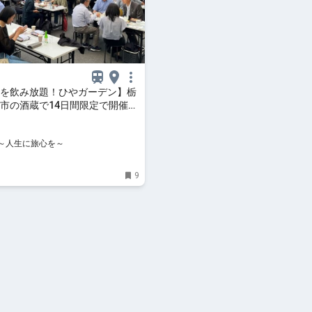
を飲み放題！ひやガーデン】栃
市の酒蔵で14日間限定で開催！
IZINE～人生に旅心を～
NE～人生に旅心を～
9