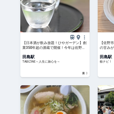
【日本酒が飲み放題！ひやガーデン】創
【佐野市
業350年超の酒蔵で開催！今年は佐野駅
の甘みが
まで無料バス運行も｜栃木県 | TABIZINE
とう） |
田島駅
田島駅
～人生に旅心を～
ナビ！
TABIZINE～人生に旅心を～
栃ナビ！
3