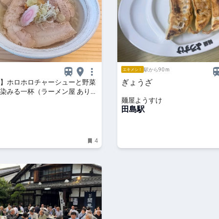
駅から90 m
エキメシ！
ぎょうざ
】ホロホロチャーシューと野菜
染みる一杯（ラーメン屋 ありが
麺屋ようすけ
 心に“ぐっ”ときたクチコミ！ | 栃
田島駅
4