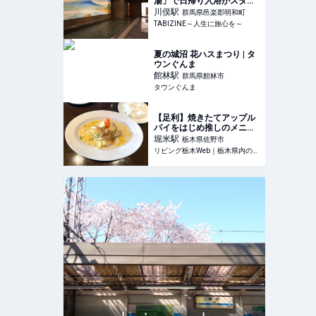
湯」で日帰り入浴がスター
ト】HOTEL R9 Premium
川俣
駅
群馬県邑楽郡明和町
川俣駅前に併設の天然温泉 |
TABIZINE～人生に旅心を～
TABIZINE～人生に旅心を
～
夏の城沼 花ハスまつり | タ
ウンぐんま
館林
駅
群馬県館林市
タウンぐんま
【足利】焼きたてアップル
パイをはじめ推しのメニュ
ーばかり「CafeBrasserie
堀米
駅
栃木県佐野市
古今東西」
リビング栃木Web｜栃木県内の最新グルメ・おでかけ情報を毎日配信！