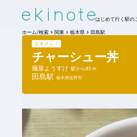
はじめて行く駅の
ホーム/検索
関東
栃木県
田島駅
エキメシ！
チャーシュー丼
麺屋ようすけ
駅から
83 m
田島
駅
栃木県佐野市