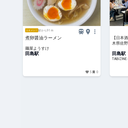
駅から91 m
エキメシ！
煮卵醤油ラーメン
【日本酒
木県佐野
麺屋ようすけ
| TAB
田島駅
田島駅
TABIZI
5
0