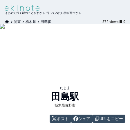
はじめて行く駅のことがわかる 行ってみたい街が見つかる
関東
栃木県
田島駅
572
views
0
たじま
田島
駅
栃木県佐野市
ポスト
シェア
URLをコピー