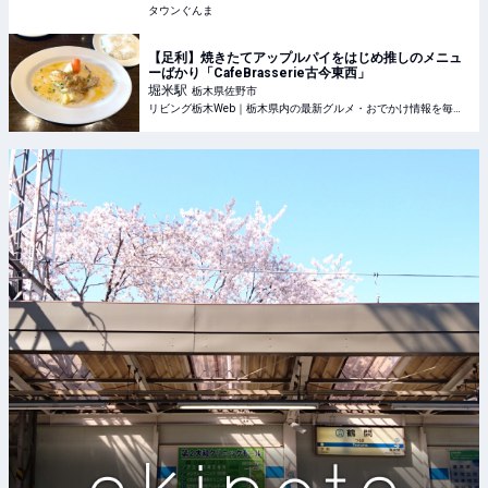
タウンぐんま
【足利】焼きたてアップルパイをはじめ推しのメニュ
ーばかり「CafeBrasserie古今東西」
堀米
駅
栃木県佐野市
リビング栃木Web｜栃木県内の最新グルメ・おでかけ情報を毎日配信！