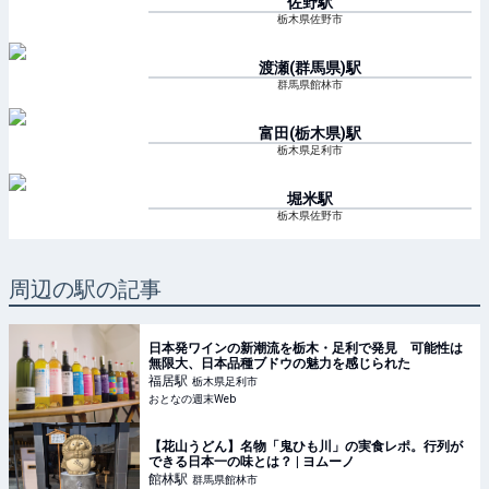
佐野
駅
栃木県佐野市
渡瀬(群馬県)
駅
群馬県館林市
富田(栃木県)
駅
栃木県足利市
堀米
駅
栃木県佐野市
周辺の駅の記事
日本発ワインの新潮流を栃木・足利で発見 可能性は
無限大、日本品種ブドウの魅力を感じられた
福居
駅
栃木県足利市
おとなの週末Web
【花山うどん】名物「鬼ひも川」の実食レポ。行列が
できる日本一の味とは？ | ヨムーノ
館林
駅
群馬県館林市