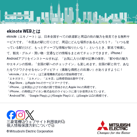
ekinote WEBとは
ekinote（エキノート）は、日本全国すべての鉄道駅と周辺の街の魅力を発見できる無料サ
ービスです。「今度あの駅に行くけど、周辺にどんな場所があるんだろう？」「いつも使
っている駅だけど、もっとディープな情報が知りたいな！」というとき、駅名で検索し
て、観光・グルメ・買い物・交通などの情報をまとめてチェックできます。iPhone /
Androidアプリをインストールすれば、「お気に入りの駅や記事の保存」「駅や街の魅力
やエキメシの投稿」「全国の駅へのチェックイン」も楽しめます。全国の駅と街で、あな
たをワクワクさせるセレンディピティ（素敵な偶然との出逢い）がありますように！
「ekinote／エキノート」は三菱電機株式会社の登録商標です。
「エキガタリ」「エキメシ」「エキ活」は商標登録出願中です。
「App Store」はApple Inc.のサービスマークです。
「iPhone」は米国およびその他の国で登録されたApple Inc.の商標です。
「iPhone」の商標はアイホン株式会社のライセンスに基づき使用されています。
「Android
TM
」「Google PlayおよびGoogle Playロゴ」はGoogle LLCの商標です。
三菱電機
ウェブサイト利用規約
個人情報保護方針について
© Mitsubishi Electric Corporation