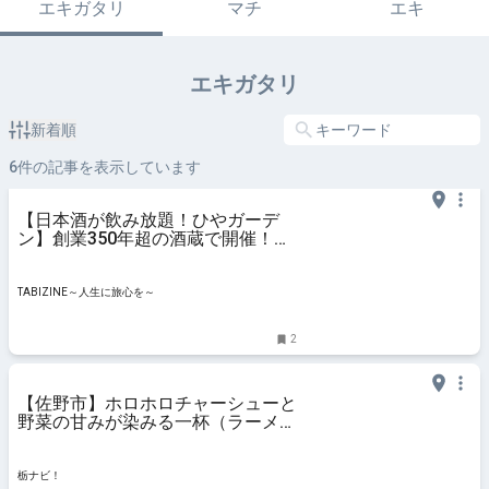
エキガタリ
マチ
エキ
エキガタリ
新着順
6
件の記事を表示しています
【日本酒が飲み放題！ひやガーデ
ン】創業350年超の酒蔵で開催！今
年は佐野駅まで無料バス運行も｜栃
木県 | TABIZINE～人生に旅心を～
TABIZINE～人生に旅心を～
2
【佐野市】ホロホロチャーシューと
野菜の甘みが染みる一杯（ラーメン
屋 ありがとう） | 心に“ぐっ”ときた
クチコミ！ | 栃ナビ！
栃ナビ！