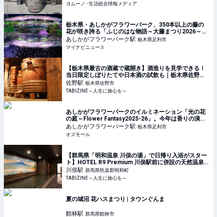
ヨムーノ - 生活総合情報メディア
栃木県・あしかがフラワーパーク、350本以上の藤の
花が咲き誇る「ふじのはな物語～大藤まつり2026～」
開催 - 夜間ライトアップも
あしかがフラワーパーク
駅
栃木県足利市
マイナビニュース
【栃木県最古の酒蔵で蔵開き】酒造りを見学できる！
当日限定しぼりたてや日本酒の試飲も｜栃木県佐野市 |
TABIZINE～人生に旅心を～
佐野
駅
栃木県佐野市
TABIZINE～人生に旅心を～
あしかがフラワーパークのイルミネーション「光の花
の庭～Flower Fantasy2025-26」。今年は香りの演出
も - OZmall
あしかがフラワーパーク
駅
栃木県足利市
オズモール
【群馬県「明和温泉 川俣の湯」で日帰り入浴がスター
ト】HOTEL R9 Premium 川俣駅前に併設の天然温泉 |
TABIZINE～人生に旅心を～
川俣
駅
群馬県邑楽郡明和町
TABIZINE～人生に旅心を～
夏の城沼 花ハスまつり | タウンぐんま
館林
駅
群馬県館林市