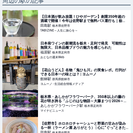
周辺の駅の記事
【日本酒が飲み放題！ひやガーデン】創業350年超の
酒蔵で開催！今年は佐野駅まで無料バス運行も｜栃木
県 | TABIZINE～人生に旅心を～
田島
駅
栃木県佐野市
TABIZINE～人生に旅心を～
日本発ワインの新潮流を栃木・足利で発見 可能性は
無限大、日本品種ブドウの魅力を感じられた
福居
駅
栃木県足利市
おとなの週末Web
【花山うどん】名物「鬼ひも川」の実食レポ。行列が
できる日本一の味とは？ | ヨムーノ
館林
駅
群馬県館林市
ヨムーノ - 生活総合情報メディア
栃木県・あしかがフラワーパーク、350本以上の藤の
花が咲き誇る「ふじのはな物語～大藤まつり2026～」
開催 - 夜間ライトアップも
あしかがフラワーパーク
駅
栃木県足利市
マイナビニュース
【佐野市】ホロホロチャーシューと野菜の甘みが染み
る一杯（ラーメン屋 ありがとう） | 心に“ぐっ”ときた
クチコミ！ | 栃ナビ！
田島
駅
栃木県佐野市