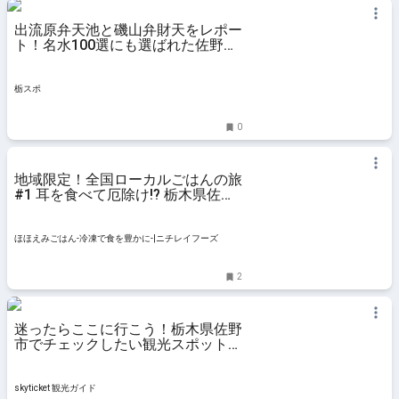
出流原弁天池と磯山弁財天をレポー
ト！名水100選にも選ばれた佐野市
の観光名所
栃スポ
0
地域限定！全国ローカルごはんの旅
#1 耳を食べて厄除け!? 栃木県佐野
市の【耳うどん】 | ほほえみごは
ん-冷凍で食を豊かに-|ニチレイフー
ズ
ほほえみごはん-冷凍で食を豊かに-|ニチレイフーズ
2
迷ったらここに行こう！栃木県佐野
市でチェックしたい観光スポット6
選 – skyticket 観光ガイド
skyticket 観光ガイド