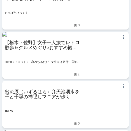
混雑・駐車場・グルメ情報など｜じ
ゃぱたびっくす
じゃぱたびっくす
0
【栃木・佐野】女子一人旅でレトロ
散歩＆グルメめぐり♪おすすめ観光
スポット11選 | icotto（イコット）
icotto（イコット） - 心みちるたび - 女性向け旅行・宿泊
情報メディア
2
出流原（いずるはら）弁天池湧水を
千と千尋の神隠しマニアが歩く
TRIP'S
0