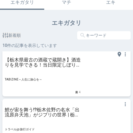
エキガタリ
マチ
エキ
エキガタリ
新着順
10
件の記事を表示しています
【栃木県最古の酒蔵で蔵開き】酒造
りを見学できる！当日限定しぼりた
てや日本酒の試飲も｜栃木県佐野市
| TABIZINE～人生に旅心を～
TABIZINE～人生に旅心を～
4
鯉が宙を舞う!?栃木佐野の名水「出
流原弁天池」がジブリの世界 | 栃木
県 | トラベルjp 旅行ガイド
トラベルjp 旅行ガイド