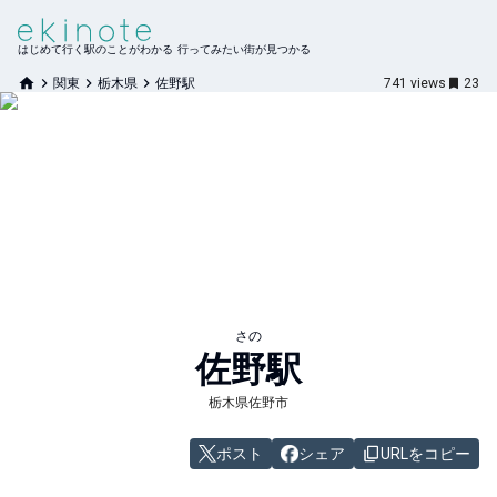
はじめて行く駅のことがわかる 行ってみたい街が見つかる
関東
栃木県
佐野駅
741
views
23
さの
佐野
駅
栃木県佐野市
ポスト
シェア
URLをコピー