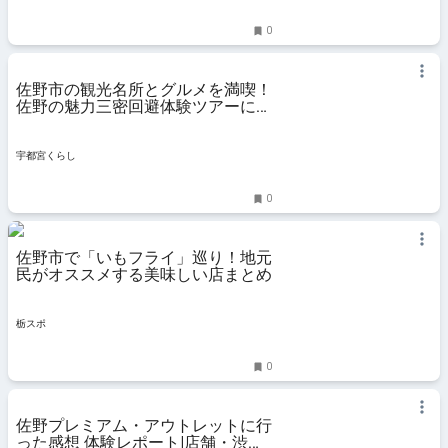
0
佐野市の観光名所とグルメを満喫！
佐野の魅力三密回避体験ツアーに参
加した！案内はデニーロ⁉︎
宇都宮くらし
0
佐野市で「いもフライ」巡り！地元
民がオススメする美味しい店まとめ
栃スポ
0
佐野プレミアム・アウトレットに行
った感想 体験レポート|店舗・渋滞