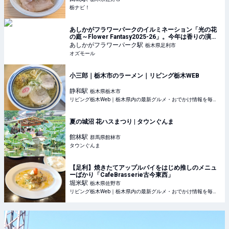
栃ナビ！
あしかがフラワーパークのイルミネーション「光の花
の庭～Flower Fantasy2025-26」。今年は香りの演出
も - OZmall
あしかがフラワーパーク
駅
栃木県足利市
オズモール
小三郎｜栃木市のラーメン｜リビング栃木WEB
静和
駅
栃木県栃木市
リビング栃木Web｜栃木県内の最新グルメ・おでかけ情報を毎日配信！
夏の城沼 花ハスまつり | タウンぐんま
館林
駅
群馬県館林市
タウンぐんま
【足利】焼きたてアップルパイをはじめ推しのメニュ
ーばかり「CafeBrasserie古今東西」
堀米
駅
栃木県佐野市
リビング栃木Web｜栃木県内の最新グルメ・おでかけ情報を毎日配信！