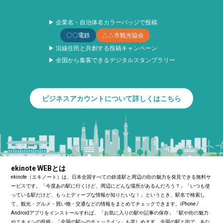
▶ 企業名・自治体名カラーバッジで投稿
〇〇電鉄
△△市観光協会
▶ 沿線住民と共創する投稿キャンペーン
▶ 全国から集客できるデジタルスタンプラリー
ビジネスアカウントについて詳しくはこちら
ekinote WEBとは
ekinote（エキノート）は、日本全国すべての鉄道駅と周辺の街の魅力を発見できる無料サ
ービスです。「今度あの駅に行くけど、周辺にどんな場所があるんだろう？」「いつも使
っている駅だけど、もっとディープな情報が知りたいな！」というとき、駅名で検索し
て、観光・グルメ・買い物・交通などの情報をまとめてチェックできます。iPhone /
Androidアプリをインストールすれば、「お気に入りの駅や記事の保存」「駅や街の魅力
やエキメシの投稿」「全国の駅へのチェックイン」も楽しめます。全国の駅と街で、あな