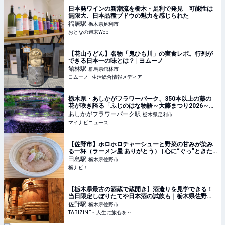
日本発ワインの新潮流を栃木・足利で発見 可能性は
無限大、日本品種ブドウの魅力を感じられた
福居
駅
栃木県足利市
おとなの週末Web
【花山うどん】名物「鬼ひも川」の実食レポ。行列が
できる日本一の味とは？ | ヨムーノ
館林
駅
群馬県館林市
ヨムーノ - 生活総合情報メディア
栃木県・あしかがフラワーパーク、350本以上の藤の
花が咲き誇る「ふじのはな物語～大藤まつり2026～」
開催 - 夜間ライトアップも
あしかがフラワーパーク
駅
栃木県足利市
マイナビニュース
【佐野市】ホロホロチャーシューと野菜の甘みが染み
る一杯（ラーメン屋 ありがとう） | 心に“ぐっ”ときた
クチコミ！ | 栃ナビ！
田島
駅
栃木県佐野市
栃ナビ！
【栃木県最古の酒蔵で蔵開き】酒造りを見学できる！
当日限定しぼりたてや日本酒の試飲も｜栃木県佐野市 |
TABIZINE～人生に旅心を～
佐野
駅
栃木県佐野市
TABIZINE～人生に旅心を～