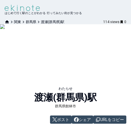
はじめて行く駅のことがわかる 行ってみたい街が見つかる
関東
群馬県
渡瀬(群馬県)駅
114
views
0
わたらせ
渡瀬(群馬県)
駅
群馬県館林市
ポスト
シェア
URLをコピー