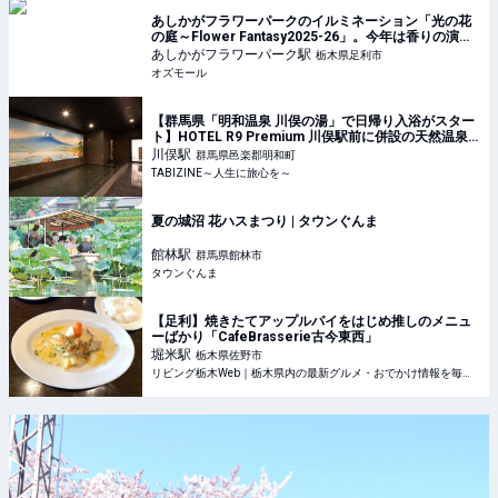
あしかがフラワーパークのイルミネーション「光の花
の庭～Flower Fantasy2025-26」。今年は香りの演出
も - OZmall
あしかがフラワーパーク
駅
栃木県足利市
オズモール
【群馬県「明和温泉 川俣の湯」で日帰り入浴がスター
ト】HOTEL R9 Premium 川俣駅前に併設の天然温泉 |
TABIZINE～人生に旅心を～
川俣
駅
群馬県邑楽郡明和町
TABIZINE～人生に旅心を～
夏の城沼 花ハスまつり | タウンぐんま
館林
駅
群馬県館林市
タウンぐんま
【足利】焼きたてアップルパイをはじめ推しのメニュ
ーばかり「CafeBrasserie古今東西」
堀米
駅
栃木県佐野市
リビング栃木Web｜栃木県内の最新グルメ・おでかけ情報を毎日配信！