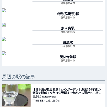
群馬県館林市
成島(群馬県)
駅
群馬県館林市
多々良
駅
群馬県館林市
田島
駅
栃木県佐野市
茂林寺前
駅
群馬県館林市
周辺の駅の記事
【日本酒が飲み放題！ひやガーデン】創業350年超の
酒蔵で開催！今年は佐野駅まで無料バス運行も｜栃木
県 | TABIZINE～人生に旅心を～
田島
駅
栃木県佐野市
TABIZINE～人生に旅心を～