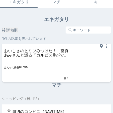
エキガタリ
マチ
エキ
エキガタリ
新着順
1
件の記事を表示しています
おいしさのヒミツみつけた！ 當真
あみさんと巡る「カルピス®ができ
るまで」｜発酵スポット（発酵テー
マパーク、発酵カフェ＆レストラ
ン）
みんなの発酵BLEND
2
マチ
ショッピング（日用品）
周辺のコンビニ（NAVITIME）